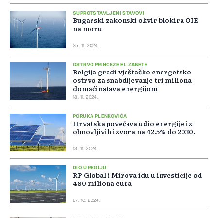
SUPROTSTAVLJENI STAVOVI
Bugarski zakonski okvir blokira OIE
na moru
25. 11. 2024.
OSTRVO PRINCEZE ELIZABETE
Belgija gradi vještačko energetsko
ostrvo za snabdijevanje tri miliona
domaćinstava energijom
18. 11. 2024.
PORUKA PLENKOVIĆA
Hrvatska povećava udio energije iz
obnovljivih izvora na 42.5% do 2030.
13. 11. 2024.
DIO U REGIJU
RP Global i Mirova idu u investicije od
480 miliona eura
27. 10. 2024.