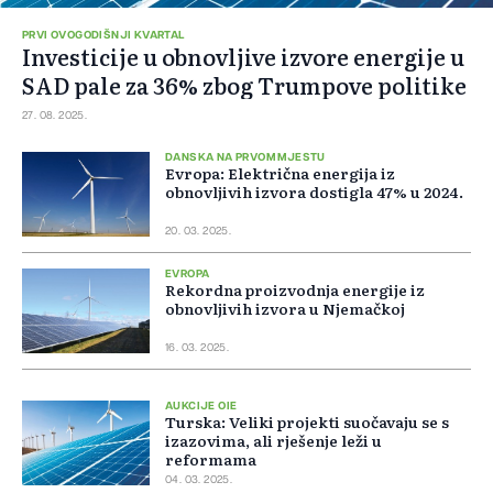
PRVI OVOGODIŠNJI KVARTAL
Investicije u obnovljive izvore energije u
SAD pale za 36% zbog Trumpove politike
27. 08. 2025.
DANSKA NA PRVOM MJESTU
Evropa: Električna energija iz
obnovljivih izvora dostigla 47% u 2024.
20. 03. 2025.
EVROPA
Rekordna proizvodnja energije iz
obnovljivih izvora u Njemačkoj
16. 03. 2025.
AUKCIJE OIE
Turska: Veliki projekti suočavaju se s
izazovima, ali rješenje leži u
reformama
04. 03. 2025.