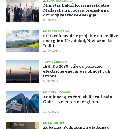
ZELENA TRANZICIJA
Ministar Lakić: Korisna iskustva
Mađarske u procesu prelaska na
obnovljive izvore energije
26. 10. 2024.
NORVEŠKA FIRMA
Statkraft prodaje projekte obnovljive
energije u Hrvatskoj, Nizozemskoj i
Indiji
26. 10. 2024.
TEMPO ŠIRENJA
IEA: Do 2030. više od polovice
električne energije iz obnovljivih
izvora
17. 10. 2024.
NOVI PPA UGOVOR
TotalEnergies će snabdijevati Saint-
Gobain zelenom energijom
13. 10. 2024.
DIREKTOR FIPE
Kubatlija: Podstaknuti ulaganja u