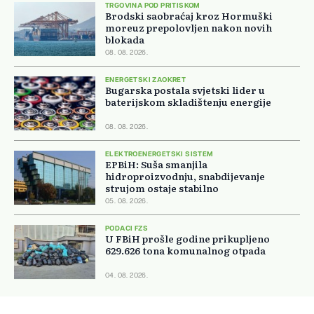
TRGOVINA POD PRITISKOM
Brodski saobraćaj kroz Hormuški
moreuz prepolovljen nakon novih
blokada
08. 08. 2026.
ENERGETSKI ZAOKRET
Bugarska postala svjetski lider u
baterijskom skladištenju energije
08. 08. 2026.
ELEKTROENERGETSKI SISTEM
EPBiH: Suša smanjila
hidroproizvodnju, snabdijevanje
strujom ostaje stabilno
05. 08. 2026.
PODACI FZS
U FBiH prošle godine prikupljeno
629.626 tona komunalnog otpada
04. 08. 2026.