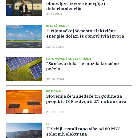
obnovljive izvore energije i
dekarbonizaciju
10. 10. 2024.
ISTRAŽIVANJE
U Njemačkoj 56 posto električne
energije dolazi iz obnovljivih izvora
02. 10. 2024.
FOTONAPONSKE ELEKTRANE
“Sunčevo doba” je možda konačno
počelo
30. 09. 2024.
POTICAJI
Slovenija će u sljedeće tri godine za
projekte OIE izdvojiti 271 milion eura
28. 06. 2024.
OIE
U Srbiji instalirano više od 60 MW
solarnih elektrana