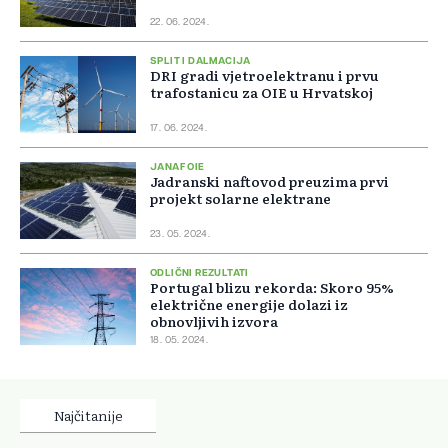
22. 06. 2024.
SPLIT I DALMACIJA
DRI gradi vjetroelektranu i prvu
trafostanicu za OIE u Hrvatskoj
17. 06. 2024.
JANAF OIE
Jadranski naftovod preuzima prvi
projekt solarne elektrane
23. 05. 2024.
ODLIČNI REZULTATI
Portugal blizu rekorda: Skoro 95%
električne energije dolazi iz
obnovljivih izvora
18. 05. 2024.
Najčitanije