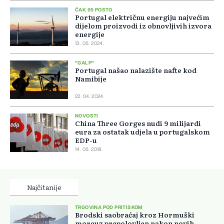
ČAK 95 POSTO
Portugal električnu energiju najvećim
dijelom proizvodi iz obnovljivih izvora
energije
13. 05. 2024.
"GALP"
Portugal našao nalazište nafte kod
Namibije
22. 04. 2024.
NOVOSTI
China Three Gorges nudi 9 milijardi
eura za ostatak udjela u portugalskom
EDP-u
14. 05. 2018.
Najčitanije
TRGOVINA POD PRITISKOM
Brodski saobraćaj kroz Hormuški
moreuz prepolovljen nakon novih