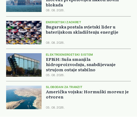
blokada
08. 08. 2026.
ENERGETSKI ZAOKRET
Bugarska postala svjetski lider u
baterijskom skladištenju energije
08. 08. 2026.
ELEKTROENERGETSKI SISTEM
EPBiH: Suša smanjila
hidroproizvodnju, snabdijevanje
strujom ostaje stabilno
05. 08. 2026.
SLOBODAN ZA TRANZIT
Američka vojska: Hormuški moreuz je
otvoren
05. 08. 2026.