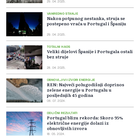
29. 04. 2025.
VANREDNO STANJE
Nakon potpunog nestanka, struja se
postepeno vraća u Portugal i Španiju
29. 04. 2025.
TOTALNI HAOS
Veliki dijelovi Španije i Portugala ostali
bez struje
28. 04. 2025.
OBNOVLJIVI IZVORI ENERGIJE
REN: Najveći polugodišnji doprinos
zelene energije u Portugalu u
posljednjih 45 godina
06. 07. 2024.
ODLIČNI REZULTATI
Portugal blizu rekorda: Skoro 95%
električne energije dolazi iz
obnovljivih izvora
18. 05. 2024.