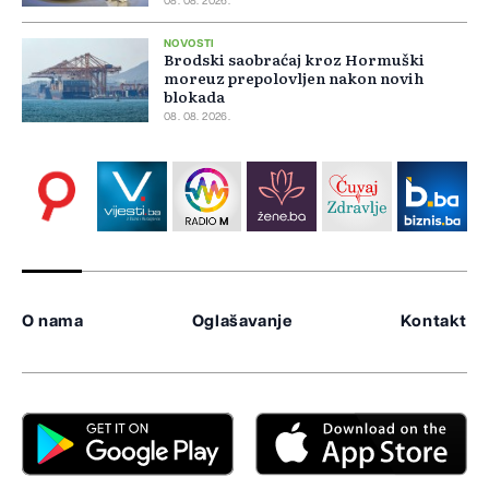
08. 08. 2026.
NOVOSTI
Brodski saobraćaj kroz Hormuški
moreuz prepolovljen nakon novih
blokada
08. 08. 2026.
O nama
Oglašavanje
Kontakt