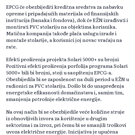
EPCG će obezbijediti kreditna sredstva za nabavku
opreme i pripadajućih materijala od finansijskih
institucija (banaka i fondova), dok će EŽN izrađivati i
montirati PVC stolariju na objektima korisnika.
Matična kompanija takođe plaća uslugu izrade i
montaže stolarije, a korisnici joj novac vraćaju na
rate.
Efekti proširenja projekta Solari 5000+ su brojni
Pozitivni efekti proširenja porfolija programa Solari
5000+ bili bi brojni, stoji u saopštenju EPCG-a.
Obezbijedila bi se zaposlenost na duži period u EŽN u
radionici za PVC stolariju. Došlo bi do unapređenja
energetske efikasnosti domaćinstava i, samim tim,
smanjenja potrošnje električne energije.
Na ovaj način bi se obezbijedile veće količine struje
iz obnovljivih izvora za korištenje u drugim
sektorima i za izvoz, pri čemu bi se smanjili troškovi
uvoza električne energije. Inicijativa je upućena