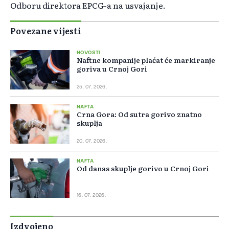
Odboru direktora EPCG-a na usvajanje.
Povezane vijesti
NOVOSTI
Naftne kompanije plaćat će markiranje
goriva u Crnoj Gori
25. 07. 2026.
NAFTA
Crna Gora: Od sutra gorivo znatno
skuplja
20. 07. 2026.
NAFTA
Od danas skuplje gorivo u Crnoj Gori
16. 07. 2026.
Izdvojeno