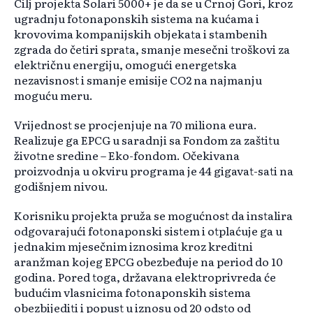
Cilj projekta Solari 5000+ je da se u Crnoj Gori, kroz
ugradnju fotonaponskih sistema na kućama i
krovovima kompanijskih objekata i stambenih
zgrada do četiri sprata, smanje mesečni troškovi za
električnu energiju, omogući energetska
nezavisnost i smanje emisije CO2 na najmanju
moguću meru.
Vrijednost se procjenjuje na 70 miliona eura.
Realizuje ga EPCG u saradnji sa Fondom za zaštitu
životne sredine – Eko-fondom. Očekivana
proizvodnja u okviru programa je 44 gigavat-sati na
godišnjem nivou.
Korisniku projekta pruža se mogućnost da instalira
odgovarajući fotonaponski sistem i otplaćuje ga u
jednakim mjesečnim iznosima kroz kreditni
aranžman kojeg EPCG obezbeđuje na period do 10
godina. Pored toga, državana elektroprivreda će
budućim vlasnicima fotonaponskih sistema
obezbijediti i popust u iznosu od 20 odsto od