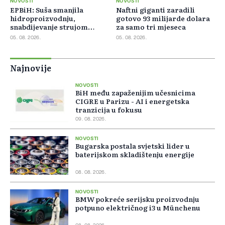
NOVOSTI
NOVOSTI
EPBiH: Suša smanjila
Naftni giganti zaradili
hidroproizvodnju,
gotovo 93 milijarde dolara
snabdijevanje strujom
za samo tri mjeseca
ostaje stabilno
05. 08. 2026.
05. 08. 2026.
Najnovije
NOVOSTI
BiH među zapaženijim učesnicima
CIGRE u Parizu - AI i energetska
tranzicija u fokusu
09. 08. 2026.
NOVOSTI
Bugarska postala svjetski lider u
baterijskom skladištenju energije
08. 08. 2026.
NOVOSTI
BMW pokreće serijsku proizvodnju
potpuno električnog i3 u Münchenu