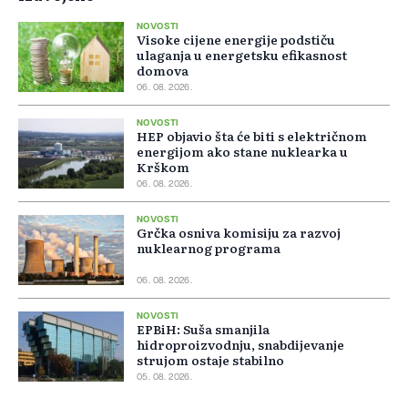
NOVOSTI
Visoke cijene energije podstiču
ulaganja u energetsku efikasnost
domova
06. 08. 2026.
NOVOSTI
HEP objavio šta će biti s električnom
energijom ako stane nuklearka u
Krškom
06. 08. 2026.
NOVOSTI
Grčka osniva komisiju za razvoj
nuklearnog programa
06. 08. 2026.
NOVOSTI
EPBiH: Suša smanjila
hidroproizvodnju, snabdijevanje
strujom ostaje stabilno
05. 08. 2026.