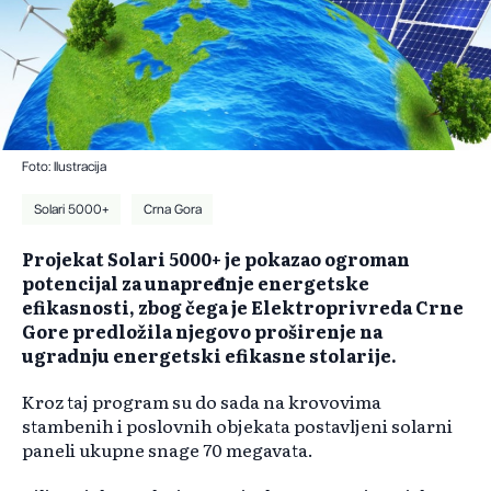
Foto: Ilustracija
Solari 5000+
Crna Gora
Projekat Solari 5000+ je pokazao ogroman
potencijal za unapređenje energetske
efikasnosti, zbog čega je Elektroprivreda Crne
Gore predložila njegovo proširenje na
ugradnju energetski efikasne stolarije.
Kroz taj program su do sada na krovovima
stambenih i poslovnih objekata postavljeni solarni
paneli ukupne snage 70 megavata.