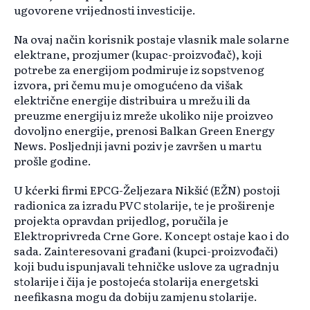
ugovorene vrijednosti investicije.
Na ovaj način korisnik postaje vlasnik male solarne
elektrane, prozjumer (kupac-proizvođač), koji
potrebe za energijom podmiruje iz sopstvenog
izvora, pri čemu mu je omogućeno da višak
električne energije distribuira u mrežu ili da
preuzme energiju iz mreže ukoliko nije proizveo
dovoljno energije, prenosi Balkan Green Energy
News. Posljednji javni poziv je završen u martu
prošle godine.
U kćerki firmi EPCG-Željezara Nikšić (EŽN) postoji
radionica za izradu PVC stolarije, te je proširenje
projekta opravdan prijedlog, poručila je
Elektroprivreda Crne Gore. Koncept ostaje kao i do
sada. Zainteresovani građani (kupci-proizvođači)
koji budu ispunjavali tehničke uslove za ugradnju
stolarije i čija je postojeća stolarija energetski
neefikasna mogu da dobiju zamjenu stolarije.