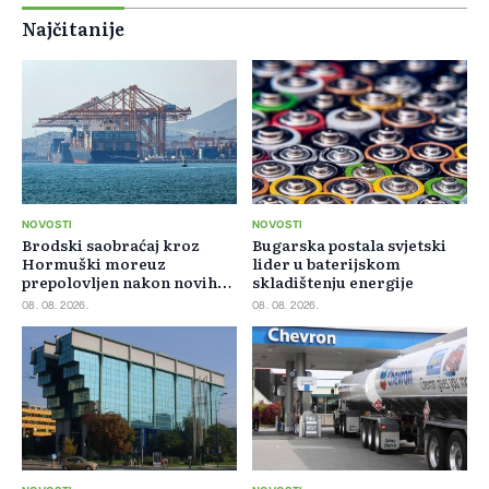
Najčitanije
NOVOSTI
NOVOSTI
Brodski saobraćaj kroz
Bugarska postala svjetski
Hormuški moreuz
lider u baterijskom
prepolovljen nakon novih
skladištenju energije
blokada
08. 08. 2026.
08. 08. 2026.