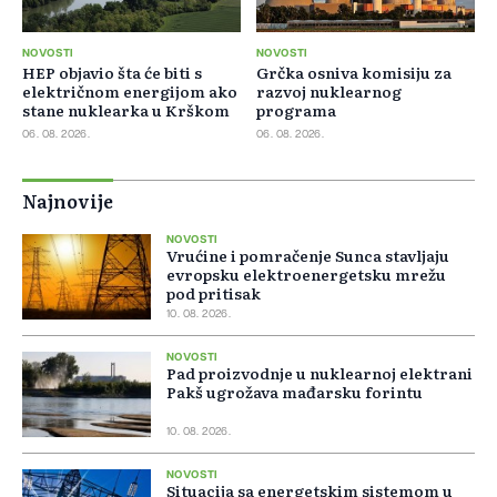
NOVOSTI
NOVOSTI
HEP objavio šta će biti s
Grčka osniva komisiju za
električnom energijom ako
razvoj nuklearnog
stane nuklearka u Krškom
programa
06. 08. 2026.
06. 08. 2026.
Najnovije
NOVOSTI
Vrućine i pomračenje Sunca stavljaju
evropsku elektroenergetsku mrežu
pod pritisak
10. 08. 2026.
NOVOSTI
Pad proizvodnje u nuklearnoj elektrani
Pakš ugrožava mađarsku forintu
10. 08. 2026.
NOVOSTI
Situacija sa energetskim sistemom u