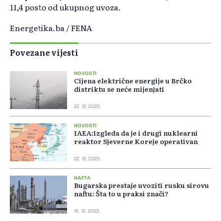
11,4 posto od ukupnog uvoza.
Energetika.ba / FENA
Povezane vijesti
NOVOSTI
Cijena električne energije u Brčko
distriktu se neće mijenjati
22. 12. 2023.
NOVOSTI
IAEA:Izgleda da je i drugi nuklearni
reaktor Sjeverne Koreje operativan
22. 12. 2023.
NAFTA
Bugarska prestaje uvoziti rusku sirovu
naftu: Šta to u praksi znači?
19. 12. 2023.