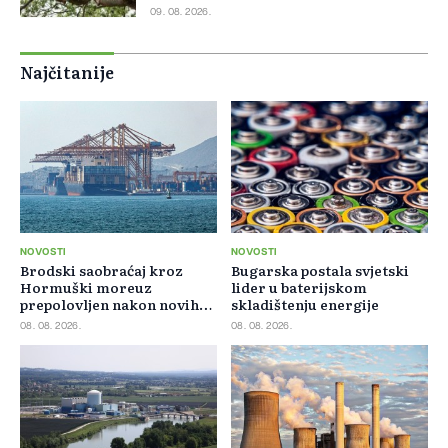
09. 08. 2026.
Najčitanije
NOVOSTI
NOVOSTI
Brodski saobraćaj kroz
Bugarska postala svjetski
Hormuški moreuz
lider u baterijskom
prepolovljen nakon novih
skladištenju energije
blokada
08. 08. 2026.
08. 08. 2026.