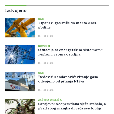
Izdvojeno
GAS
Kiparski gas stiže do marta 2028.
godine
09. 08. 2026.
NOVOSTI
Situacija sa energetskim sistemom u
regionu veoma ozbiljna
09. 08. 2026.
GAS
Đedović Handanović: Pitanje gasa
odvojeno od pitanja NIS-a
09. 08. 2026.
ZAŠTITA OKOLIŠA
Sarajevo: Neopravdana sječa stabala, a
grad zbog manjka drveća sve topliji