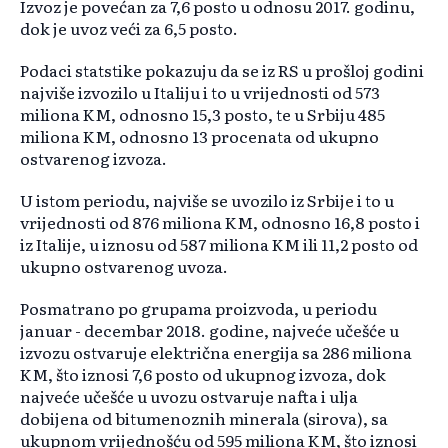
Izvoz je povećan za 7,6 posto u odnosu 2017. godinu,
dok je uvoz veći za 6,5 posto.
Podaci statstike pokazuju da se iz RS u prošloj godini
najviše izvozilo u Italiju i to u vrijednosti od 573
miliona KM, odnosno 15,3 posto, te u Srbiju 485
miliona KM, odnosno 13 procenata od ukupno
ostvarenog izvoza.
U istom periodu, najviše se uvozilo iz Srbije i to u
vrijednosti od 876 miliona KM, odnosno 16,8 posto i
iz Italije, u iznosu od 587 miliona KM ili 11,2 posto od
ukupno ostvarenog uvoza.
Posmatrano po grupama proizvoda, u periodu
januar - decembar 2018. godine, najveće učešće u
izvozu ostvaruje električna energija sa 286 miliona
KM, što iznosi 7,6 posto od ukupnog izvoza, dok
najveće učešće u uvozu ostvaruje nafta i ulja
dobijena od bitumenoznih minerala (sirova), sa
ukupnom vrijednošću od 595 miliona KM, što iznosi