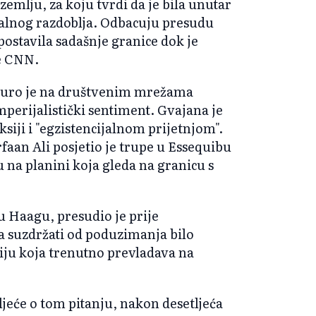
emlju, za koju tvrdi da je bila unutar
alnog razdoblja. Odbacuju presudu
postavila sadašnje granice dok je
še CNN.
duro je na društvenim mrežama
erijalistički sentiment. Gvajana je
iji i "egzistencijalnom prijetnjom".
faan Ali posjetio je trupe u Essequibu
 na planini koja gleda na granicu s
 Haagu, presudio je prije
a suzdržati od poduzimanja bilo
ciju koja trenutno prevladava na
ljeće o tom pitanju, nakon desetljeća