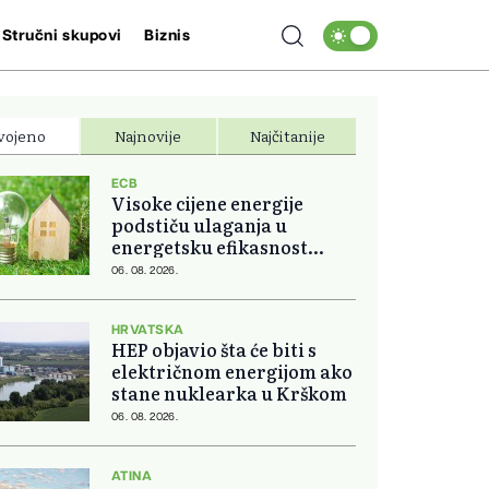
Stručni skupovi
Biznis
vojeno
Najnovije
Najčitanije
ECB
Visoke cijene energije
podstiču ulaganja u
energetsku efikasnost
domova
06. 08. 2026.
HRVATSKA
HEP objavio šta će biti s
električnom energijom ako
stane nuklearka u Krškom
06. 08. 2026.
ATINA