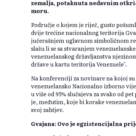
zemalja, potaknuta nedavnim otkri
moru.
Područje o kojem je riječ, gusto pošum
dvije trećine nacionalnog teritorija Gvaj
jučerašnjem uglavnom simboličnom re
slažu li se sa stvaranjem venezuelansk
venezuelanskog državljanstva njezinom
države u kartu teritorija Venezuele".
Na konferenciji za novinare na kojoj su 
venezuelansko Nacionalno izborno vijeće
u više od 95% slučajeva za svako od pet 
je, međutim, koje bi korake venezuelan
svoj zahtjev.
Gvajana: Ovo je egzistencijalna prij