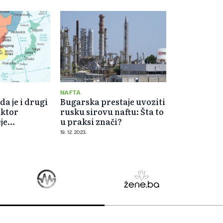
NAFTA
a je i drugi
Bugarska prestaje uvoziti
aktor
rusku sirovu naftu: Šta to
je
u praksi znači?
19. 12. 2023.