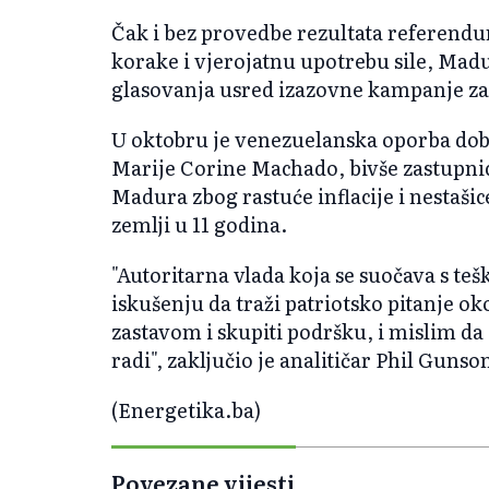
Čak i bez provedbe rezultata referendum
korake i vjerojatnu upotrebu sile, Madu
glasovanja usred izazovne kampanje za
U oktobru je venezuelanska oporba dob
Marije Corine Machado, bivše zastupnic
Madura zbog rastuće inflacije i nestaš
zemlji u 11 godina.
"Autoritarna vlada koja se suočava s te
iskušenju da traži patriotsko pitanje o
zastavom i skupiti podršku, i mislim da
radi", zaključio je analitičar Phil Gunso
(Energetika.ba)
Povezane vijesti