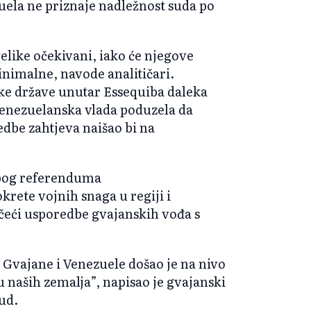
ela ne priznaje nadležnost suda po
elike očekivani, iako će njegove
inimalne, navode analitičari.
ke države unutar Essequiba daleka
venezuelanska vlada poduzela da
edbe zahtjeva naišao bi na
 zbog referenduma
okrete vojnih snaga u regiji i
čeći usporedbe gvajanskih vođa s
Gvajane i Venezuele došao je na nivo
naših zemalja”, napisao je gvajanski
ud.