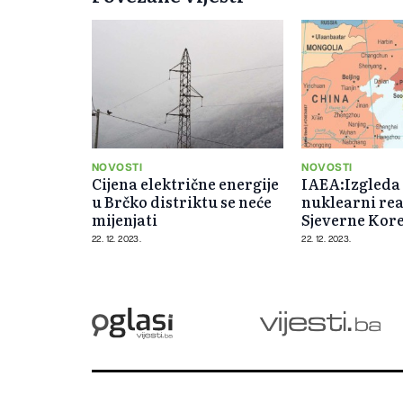
NOVOSTI
NOVOSTI
Cijena električne energije
IAEA:Izgleda d
u Brčko distriktu se neće
nuklearni re
mijenjati
Sjeverne Kore
operativan
22. 12. 2023.
22. 12. 2023.