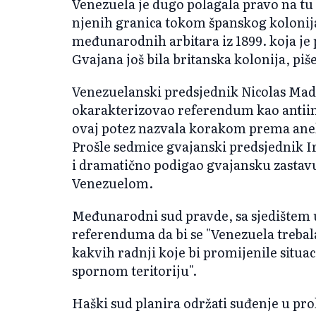
Venezuela je dugo polagala pravo na tu z
njenih granica tokom španskog kolonij
međunarodnih arbitara iz 1899. koja je 
Gvajana još bila britanska kolonija, pi
Venezuelanski predsjednik Nicolas Ma
okarakterizovao referendum kao antiimp
ovaj potez nazvala korakom prema aneks
Prošle sedmice gvajanski predsjednik Ir
i dramatično podigao gvajansku zastavu
Venezuelom.
Međunarodni sud pravde, sa sjedištem u
referenduma da bi se "Venezuela trebal
kakvih radnji koje bi promijenile situa
spornom teritoriju".
Haški sud planira održati suđenje u pro