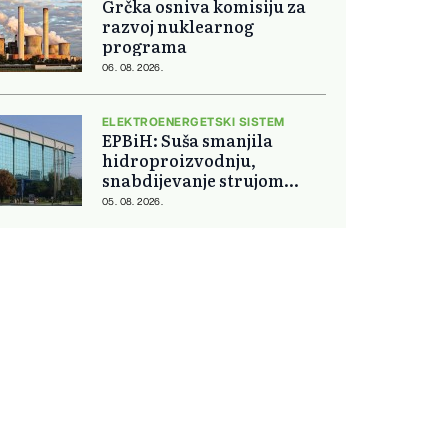
Grčka osniva komisiju za
razvoj nuklearnog
programa
06. 08. 2026.
ELEKTROENERGETSKI SISTEM
EPBiH: Suša smanjila
hidroproizvodnju,
snabdijevanje strujom
ostaje stabilno
05. 08. 2026.