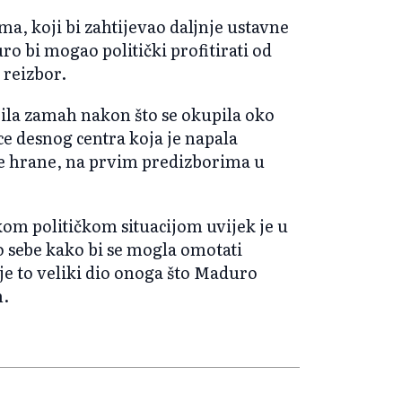
a, koji bi zahtijevao daljnje ustavne
ro bi mogao politički profitirati od
 reizbor.
ila zamah nakon što se okupila oko
e desnog centra koja je napala
ice hrane, na prvim predizborima u
škom političkom situacijom uvijek je u
ko sebe kako bi se mogla omotati
 je to veliki dio onoga što Maduro
n.