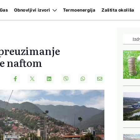
Gas
Obnovljivi izvori
Termoenergija
Zaštita okoliša
Izd
 preuzimanje
te naftom