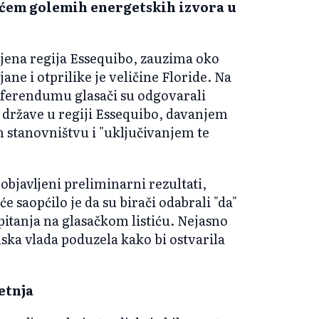
ćem golemih energetskih izvora u
ljena regija Essequibo, zauzima oko
ane i otprilike je veličine Floride. Na
ferendumu glasači su odgovarali
e države u regiji Essequibo, davanjem
 stanovništvu i "uključivanjem te
objavljeni preliminarni rezultati,
 saopćilo je da su birači odabrali "da"
pitanja na glasačkom listiću. Nejasno
ska vlada poduzela kako bi ostvarila
etnja