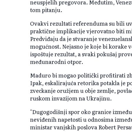
neuspjelih pregovora. Međutim, Venezu
tom pitanju.
Ovakvi rezultati referenduma su bili uv
praktične implikacije vjerovatno biti m
Predviđaju da je stvaranje venezuelans
mogućnost. Nejasno je koje bi korake 
ispoštuje rezultat, a svaki pokušaj prov
međunarodni otpor.
Maduro bi mogao politički profitirati
Ipak, eskalirajuća retorika potakla je p
zveckanje oružjem u obje zemlje, povla
ruskom invazijom na Ukrajinu.
"Dugogodišnji spor oko granice između 
neviđenih napetosti u odnosima između 
ministar vanjskih poslova Robert Persa