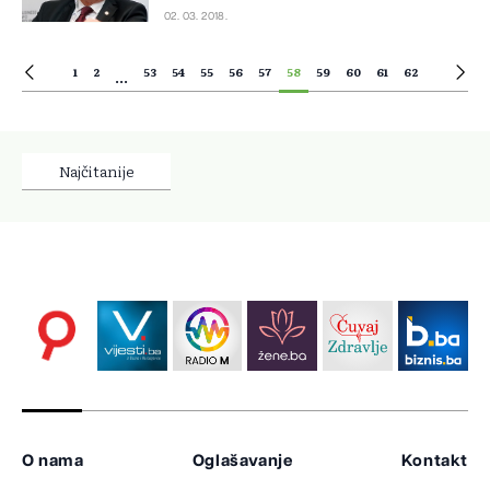
02. 03. 2018.
1
2
53
54
55
56
57
58
59
60
61
62
...
Najčitanije
O nama
Oglašavanje
Kontakt