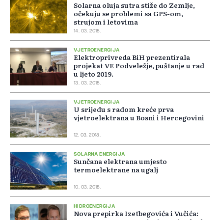
Solarna oluja sutra stiže do Zemlje,
očekuju se problemi sa GPS-om,
strujom i letovima
14. 03. 2018.
VJETROENERGIJA
Elektroprivreda BiH prezentirala
projekat VE Podveležje, puštanje u rad
u ljeto 2019.
13. 03. 2018.
VJETROENERGIJA
U srijedu s radom kreće prva
vjetroelektrana u Bosni i Hercegovini
12. 03. 2018.
SOLARNA ENERGIJA
Sunčana elektrana umjesto
termoelektrane na ugalj
10. 03. 2018.
HIDROENERGIJA
Nova prepirka Izetbegovića i Vučića: