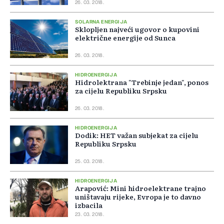
26. 03. 2018.
SOLARNA ENERGIJA
Sklopljen najveći ugovor o kupovini
električne energije od Sunca
26. 03. 2018.
HIDROENERGIJA
Hidrolektrana "Trebinje jedan", ponos
za cijelu Republiku Srpsku
26. 03. 2018.
HIDROENERGIJA
Dodik: HET važan subjekat za cijelu
Republiku Srpsku
25. 03. 2018.
HIDROENERGIJA
Arapović: Mini hidroelektrane trajno
uništavaju rijeke, Evropa je to davno
izbacila
23. 03. 2018.