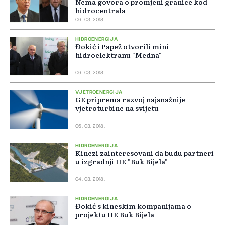
Nema govora o promjeni granice kod
hidrocentrala
06. 03. 2018.
HIDROENERGIJA
Đokić i Papež otvorili mini
hidroelektranu "Medna"
06. 03. 2018.
VJETROENERGIJA
GE priprema razvoj najsnažnije
vjetroturbine na svijetu
06. 03. 2018.
HIDROENERGIJA
Kinezi zainteresovani da budu partneri
u izgradnji HE "Buk Bijela"
04. 03. 2018.
HIDROENERGIJA
Đokić s kineskim kompanijama o
projektu HE Buk Bijela