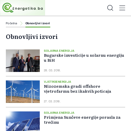
Početna
Obnovljivi izvori
Obnovljivi izvori
SOLARNA ENERGIJA
Bugarske investicije u solarnu energiju
u BiH
28. 03. 2018.
VJETROENERGIJA
Nizozemska gradi offshore
vjetrofarmu bez ikakvih poticaja
27. 03. 2018.
SOLARNA ENERGIJA
Primjena Sunčeve energije porasla za
trećinu