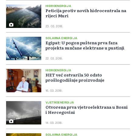
HIDROENERGIJA
Peticija protiv novih hidrocentrala na
rijeci Muri
23. 03. 2018.
SOLARNA ENERGIJA
Egipat: U pogon puštena prva faza
projekta sunčane elektrane u pustinji
22. 03. 2018.
HIDROENERGIJA
HET već ostvarila 50 odsto
prošlogodišnje proizvodnje
16. 03. 2018.
VJETROENERGIJA
Otvorena prva vjetroelektrana u Bosni
i Hercegovini
14. 03. 2018.
SOLARNA ENERGIJA