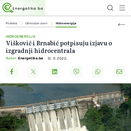
Početna
Obnovljivi izvori
Hidroenergija
HIDROENERGIJA
Višković i Brnabić potpisuju izjavu o
izgradnji hidrocentrala
Autor:
Energetika.ba
12. 11. 2020.