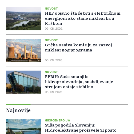
NOVOSTI
HEP objavio šta će biti s električnom
energijom ako stane nuklearka u
Krškom
06. 08. 2026.
NOVOSTI
Grčka osniva komisiju za razvoj
nuklearnog programa
06. 08. 2026.
NOVOSTI
EPBiH: Suša smanjila
hidroproizvodnju, snabdijevanje
strujom ostaje stabilno
05. 08. 2026.
Najnovije
HIDROENERGIJA
Suša pogodila Sloveniju:
Hidroelektrane proizvele 31 posto