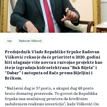
top
Radovan Višković
Predsjednik Vlade Republike Srpske Radovan
Višković rekao je da će prioritet u 2020. godini
biti ulaganje više novca u razvojne projekte kao
što je izgradnja hidroelektrana “Buk Bijela” i
“Dabar” i autoputa od Rače prema Bijeljini i
Brčkom.
“Naš javni dug je 37 posto, a ukupni dug 48 posto
bruto domaćeg proizvoda. To govori da Republika
Srpska ima značajnog prostora da kreditnim
zaduženjem realizuje investicije”, kaže Višković.On