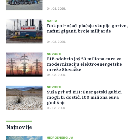
04. 08. 2026.
NAFTA
Dok potrošači plaćaju skuplje gorivo,
naftni giganti broje milijarde
04. 08. 2026.
NOVOSTI
EIB odobrio još 50 miliona eura za
modernizaciju elektroenergetske
mreže Slovačke
04. 08. 2026.
NOVOSTI
Suša prijeti BiH: Energetski gubici
mogli bi dostići 100 miliona eura
godišnje
03. 08. 2026.
Najnovije
HIDROENERGIJA