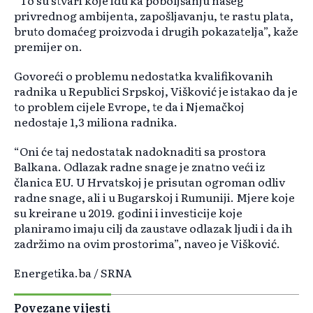
“To su stvari koje idu ka poboljšanju našeg
privrednog ambijenta, zapošljavanju, te rastu plata,
bruto domaćeg proizvoda i drugih pokazatelja”, kaže
premijer on.
Govoreći o problemu nedostatka kvalifikovanih
radnika u Republici Srpskoj, Višković je istakao da je
to problem cijele Evrope, te da i Njemačkoj
nedostaje 1,3 miliona radnika.
“Oni će taj nedostatak nadoknaditi sa prostora
Balkana. Odlazak radne snage je znatno veći iz
članica EU. U Hrvatskoj je prisutan ogroman odliv
radne snage, ali i u Bugarskoj i Rumuniji. Mjere koje
su kreirane u 2019. godini i investicije koje
planiramo imaju cilj da zaustave odlazak ljudi i da ih
zadržimo na ovim prostorima”, naveo je Višković.
Energetika.ba / SRNA
Povezane vijesti