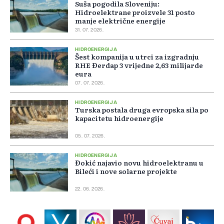
Suša pogodila Sloveniju:
Hidroelektrane proizvele 31 posto
manje električne energije
31. 07. 2026.
HIDROENERGIJA
Šest kompanija u utrci za izgradnju
RHE Đerdap 3 vrijedne 2,63 milijarde
eura
07. 07. 2026.
HIDROENERGIJA
Turska postala druga evropska sila po
kapacitetu hidroenergije
05. 07. 2026.
HIDROENERGIJA
Đokić najavio novu hidroelektranu u
Bileći i nove solarne projekte
22. 06. 2026.