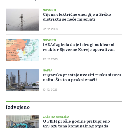
NOVOSTI
Cijena električne energije u Brčko
distriktu se neće mijenjati
22. 12. 2023.
NOVOSTI
IAEA:Izgleda da je i drugi nuklearni
reaktor Sjeverne Koreje operativan
22. 12. 2023.
NAFTA
Bugarska prestaje uvoziti rusku sirovu
naftu: Šta to u praksi znači?
19. 12. 2023.
Izdvojeno
ZAŠTITA OKOLIŠA
U FBiH prošle godine prikupljeno
629.626 tona komunalnog otpada