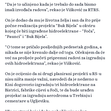
“Da je to učinjeno kada je trebalo do sada bismo
imali izvođača radova”, rekao je Višković za RTRS.
On je dodao da mu je životna želja i san da što prije
počne realizacija projekta “Buk Bijela” u okviru
kojeg će biti izgrađene hidroelektrane – “Foča”,
“Paunci” i “Buk Bijela”.
“O tome se pričalo posljednjih pedesetak godina, a
nikada se nije krenulo dalje od toga. Očekujem da će
već na proljeće početi pripremni radovi za izgradnju
ovih hidroelektrana”, rekao je Višković.
On je ocijenio da ni drugi planirani projekti u RS-u
nisu ništa manje važni, navodeći da je nedavno u
Kini dogovorio izgradnju tri hidroelektrane na
Bistrici, fabrike cijevi u Foči, te da bude urađen
projekat za izgradnju aerodroma u Trebinju i
cementare u Ugljeviku.