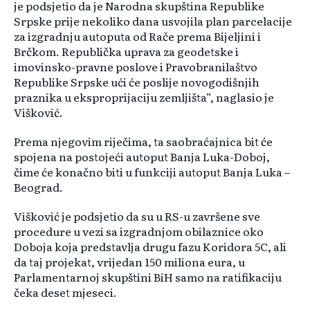
je podsjetio da je Narodna skupština Republike
Srpske prije nekoliko dana usvojila plan parcelacije
za izgradnju autoputa od Rače prema Bijeljini i
Brčkom. Republička uprava za geodetske i
imovinsko-pravne poslove i Pravobranilaštvo
Republike Srpske ući će poslije novogodišnjih
praznika u eksproprijaciju zemljišta”, naglasio je
Višković.
Prema njegovim riječima, ta saobraćajnica bit će
spojena na postojeći autoput Banja Luka-Doboj,
čime će konačno biti u funkciji autoput Banja Luka –
Beograd.
Višković je podsjetio da su u RS-u završene sve
procedure u vezi sa izgradnjom obilaznice oko
Doboja koja predstavlja drugu fazu Koridora 5C, ali
da taj projekat, vrijedan 150 miliona eura, u
Parlamentarnoj skupštini BiH samo na ratifikaciju
čeka deset mjeseci.