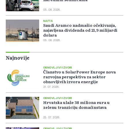
05. 08. 2026.
NAFTA
Saudi Aramco nadmašio očekivanja,
najavljena dividenda od 21,9 milijardi
dolara
05. 08. 2026.
Najnovije
OBNOVLJIVI IZVORI
Članstvo u SolarPower Europe nova
razvojna perspektiva za sektor
obnovljivih izvora energije
31. 07. 2026.
OBNOVLJIVI IZVORI
Hrvatska ulaže 38 miliona eura u
zelenu tranziciju domaćinstava
25. 07. 2026.
OBNOVLJIVI IZVORI