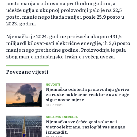
posto manja u odnosu na prethodnu godinu, a
učešće uglja u ukupnoj proizvodnji palo je na 22,5
posto, manje nego ikada ranije i posle 25,9 posto u
2023. godini.
Njemačka je 2024. godine proizvela ukupno 431,5
milijardi kilovat-sati električne energije, ili 3,6 posto
manje nego prethodne godine. Proizvodnja je pala
zbog manje industrijske tražnje i većeg uvoza.
Povezane vijesti
NOVOSTI
Njemačka odobrila proizvodnju goriva
za ruske nuklearne reaktore uz stroge
sigurnosne mjere
31. 07. 2026.
SOLARNA ENERGIJA
Njemačka sve češće gasi solarne i
vjetroelektrane, razlog bi vas mogao
iznenaditi