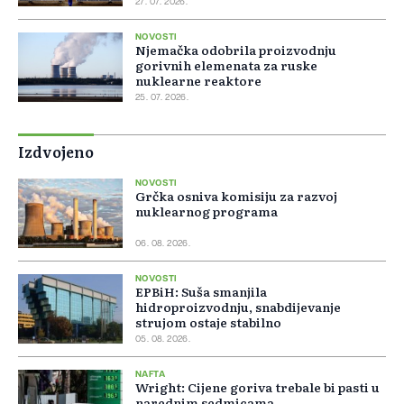
27. 07. 2026.
NOVOSTI
Njemačka odobrila proizvodnju
gorivnih elemenata za ruske
nuklearne reaktore
25. 07. 2026.
Izdvojeno
NOVOSTI
Grčka osniva komisiju za razvoj
nuklearnog programa
06. 08. 2026.
NOVOSTI
EPBiH: Suša smanjila
hidroproizvodnju, snabdijevanje
strujom ostaje stabilno
05. 08. 2026.
NAFTA
Wright: Cijene goriva trebale bi pasti u
narednim sedmicama