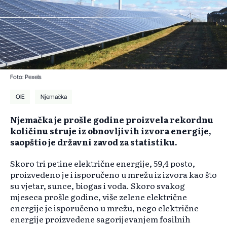
Foto: Pexels
OIE
Njemačka
Njemačka je prošle godine proizvela rekordnu
količinu struje iz obnovljivih izvora energije,
saopštio je državni zavod za statistiku.
Skoro tri petine električne energije, 59,4 posto,
proizvedeno je i isporučeno u mrežu iz izvora kao što
su vjetar, sunce, biogas i voda. Skoro svakog
mjeseca prošle godine, više zelene električne
energije je isporučeno u mrežu, nego električne
energije proizvedene sagorijevanjem fosilnih