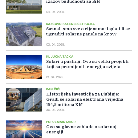
izazov budućnosti za BiH
04. 04. 2025.
RAZGOVOR ZA ENERGETIKA.BA
Saznali smo sve o cijenama: Isplati li se
ugraditi solarne panele na krov?
03. 04. 2025.
KLJUČNA TAČKA
Solari u pustinji: Ovo su veliki projekti
koji su promijenili energiju svijeta
01. 04. 2025.
BANIČIĆI
Historijska investicija za Ljubinje:
Gradi se solarna elektrana vrijedna
154,5 miliona KM
30. 03. 2025.
POPULARAN IZBOR
Ovo su glavne zablude o solarnoj
energiji