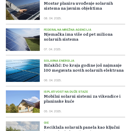
Mostar planira uvođenje solarnih
sistema na javnim objektima
08. 04. 2025.
FEDERALNA MREŽNA AGENCIJA
Njemačka ima više od pet miliona
solarnih sistema
07. 04. 2025.
SOLARNA ENERGIJA
Bičakčić: Do kraja godine još najmanje
100 megavata novih solarnih elektrana
06. 04. 2025.
ISPLATIVOST NA DUŽE STAZE
Mobilni solarni sistemi za vikendice i
planinske kuće
05. 04. 2025.
OIE
Reciklaža solarnih panela kao ključni