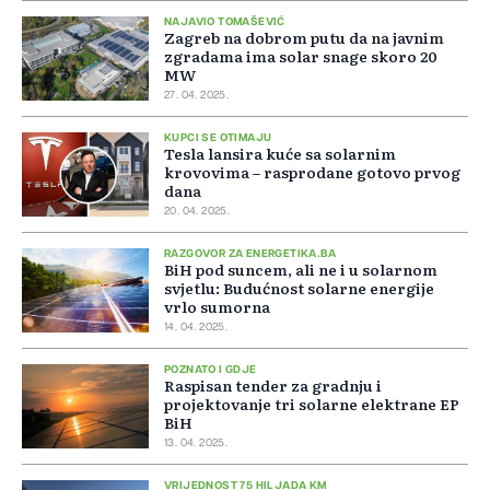
NAJAVIO TOMAŠEVIĆ
Zagreb na dobrom putu da na javnim
zgradama ima solar snage skoro 20
MW
27. 04. 2025.
KUPCI SE OTIMAJU
Tesla lansira kuće sa solarnim
krovovima – rasprodane gotovo prvog
dana
20. 04. 2025.
RAZGOVOR ZA ENERGETIKA.BA
BiH pod suncem, ali ne i u solarnom
svjetlu: Budućnost solarne energije
vrlo sumorna
14. 04. 2025.
POZNATO I GDJE
Raspisan tender za gradnju i
projektovanje tri solarne elektrane EP
BiH
13. 04. 2025.
VRIJEDNOST 75 HILJADA KM