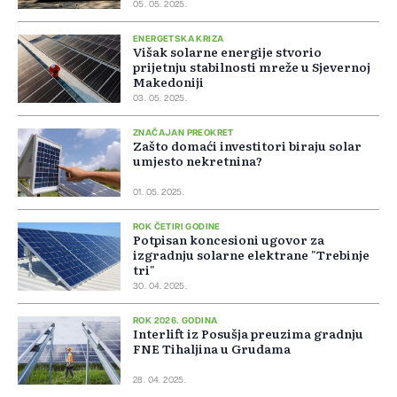
05. 05. 2025.
ENERGETSKA KRIZA
Višak solarne energije stvorio
prijetnju stabilnosti mreže u Sjevernoj
Makedoniji
03. 05. 2025.
ZNAČAJAN PREOKRET
Zašto domaći investitori biraju solar
umjesto nekretnina?
01. 05. 2025.
ROK ČETIRI GODINE
Potpisan koncesioni ugovor za
izgradnju solarne elektrane "Trebinje
tri"
30. 04. 2025.
ROK 2026. GODINA
Interlift iz Posušja preuzima gradnju
FNE Tihaljina u Grudama
28. 04. 2025.