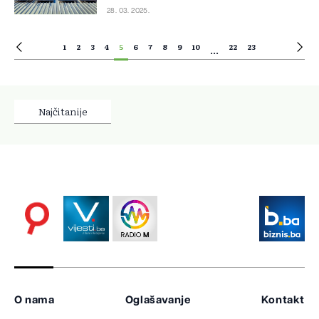
28. 03. 2025.
1
2
3
4
5
6
7
8
9
10
22
23
...
Najčitanije
O nama
Oglašavanje
Kontakt