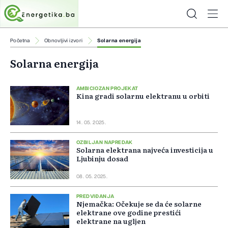
Početna
Obnovljivi izvori
Solarna energija
Solarna energija
AMBICIOZAN PROJEKAT
Kina gradi solarnu elektranu u orbiti
14. 05. 2025.
OZBILJAN NAPREDAK
Solarna elektrana najveća investicija u
Ljubinju dosad
08. 05. 2025.
PREDVIĐANJA
Njemačka: Očekuje se da će solarne
elektrane ove godine prestići
elektrane na ugljen