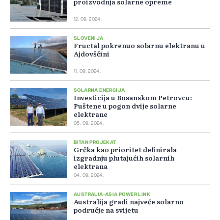
proizvodnja solarne opreme
12. 09. 2024.
SLOVENIJA
Fructal pokrenuo solarnu elektranu u
Ajdovščini
11. 09. 2024.
SOLARNA ENERGIJA
Investicija u Bosanskom Petrovcu:
Puštene u pogon dvije solarne
elektrane
05. 09. 2024.
BITAN PROJEKAT
Grčka kao prioritet definirala
izgradnju plutajućih solarnih
elektrana
04. 09. 2024.
AUSTRALIA-ASIA POWER LINK
Australija gradi najveće solarno
područje na svijetu