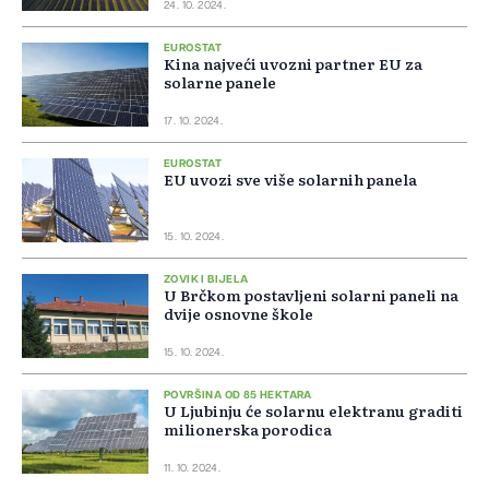
24. 10. 2024.
EUROSTAT
Kina najveći uvozni partner EU za
solarne panele
17. 10. 2024.
EUROSTAT
EU uvozi sve više solarnih panela
15. 10. 2024.
ZOVIK I BIJELA
U Brčkom postavljeni solarni paneli na
dvije osnovne škole
15. 10. 2024.
POVRŠINA OD 85 HEKTARA
U Ljubinju će solarnu elektranu graditi
milionerska porodica
11. 10. 2024.