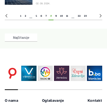
02. 09. 2024.
1
2
5
6
7
8
9
10
11
22
23
...
...
Najčitanije
O nama
Oglašavanje
Kontakt