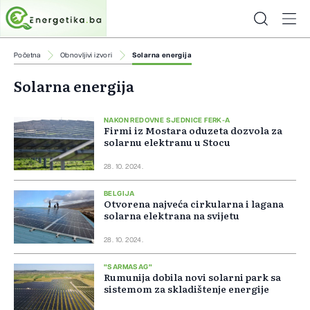
Početna
Obnovljivi izvori
Solarna energija
Solarna energija
NAKON REDOVNE SJEDNICE FERK-A
Firmi iz Mostara oduzeta dozvola za
solarnu elektranu u Stocu
28. 10. 2024.
BELGIJA
Otvorena najveća cirkularna i lagana
solarna elektrana na svijetu
28. 10. 2024.
"SARMASAG"
Rumunija dobila novi solarni park sa
sistemom za skladištenje energije