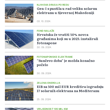
NJIHOVA DRUGA PO REDU
Gen-I s pustila u rad veliku solarnu
elektranu u Sjevernoj Makedoniji
03. 10. 2024.
FOND NALAŽE
Hrvatska će vratiti 50% novca
građanima koji su u 2023. instalirali
fotonapone
30. 09. 2024.
FOTONAPONSKE ELEKTRANE
“Sunčevo doba” je možda konačno
počelo
30. 09. 2024.
ZELENA ENERGIJA
EIB sa 500 mil EUR kreditira izgradnju
17 solarnih elektrana na Mediteranu
25. 09. 2024.
VRIJEDNOST 195 MIL KM