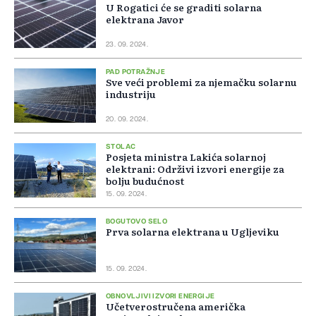
U Rogatici će se graditi solarna
elektrana Javor
23. 09. 2024.
PAD POTRAŽNJE
Sve veći problemi za njemačku solarnu
industriju
20. 09. 2024.
STOLAC
Posjeta ministra Lakića solarnoj
elektrani: Održivi izvori energije za
bolju budućnost
15. 09. 2024.
BOGUTOVO SELO
Prva solarna elektrana u Ugljeviku
15. 09. 2024.
OBNOVLJIVI IZVORI ENERGIJE
Učetverostručena američka