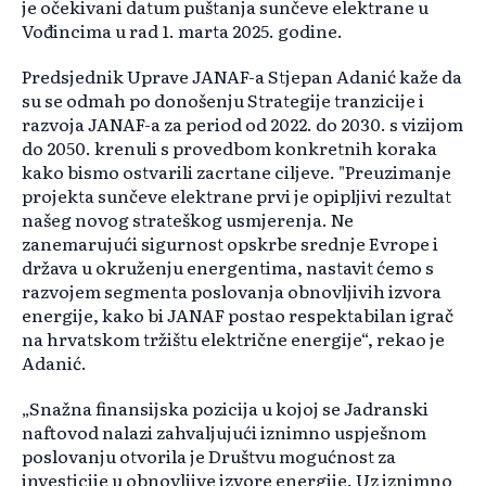
je očekivani datum puštanja sunčeve elektrane u
Vođincima u rad 1. marta 2025. godine.
Predsjednik Uprave JANAF-a Stjepan Adanić kaže da
su se odmah po donošenju Strategije tranzicije i
razvoja JANAF-a za period od 2022. do 2030. s vizijom
do 2050. krenuli s provedbom konkretnih koraka
kako bismo ostvarili zacrtane ciljeve. "Preuzimanje
projekta sunčeve elektrane prvi je opipljivi rezultat
našeg novog strateškog usmjerenja. Ne
zanemarujući sigurnost opskrbe srednje Evrope i
država u okruženju energentima, nastavit ćemo s
razvojem segmenta poslovanja obnovljivih izvora
energije, kako bi JANAF postao respektabilan igrač
na hrvatskom tržištu električne energije“, rekao je
Adanić.
„Snažna finansijska pozicija u kojoj se Jadranski
naftovod nalazi zahvaljujući iznimno uspješnom
poslovanju otvorila je Društvu mogućnost za
investicije u obnovljive izvore energije. Uz iznimno