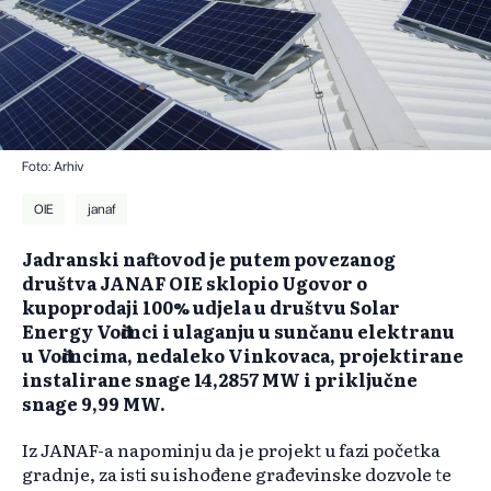
Foto: Arhiv
OIE
janaf
Jadranski naftovod je putem povezanog
društva JANAF OIE sklopio Ugovor o
kupoprodaji 100% udjela u društvu Solar
Energy Vođinci i ulaganju u sunčanu elektranu
u Vođincima, nedaleko Vinkovaca, projektirane
instalirane snage 14,2857 MW i priključne
snage 9,99 MW.
Iz JANAF-a napominju da je projekt u fazi početka
gradnje, za isti su ishođene građevinske dozvole te