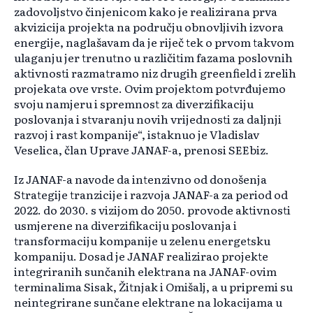
zadovoljstvo činjenicom kako je realizirana prva
akvizicija projekta na području obnovljivih izvora
energije, naglašavam da je riječ tek o prvom takvom
ulaganju jer trenutno u različitim fazama poslovnih
aktivnosti razmatramo niz drugih greenfield i zrelih
projekata ove vrste. Ovim projektom potvrđujemo
svoju namjeru i spremnost za diverzifikaciju
poslovanja i stvaranju novih vrijednosti za daljnji
razvoj i rast kompanije“, istaknuo je Vladislav
Veselica, član Uprave JANAF-a, prenosi SEEbiz.
Iz JANAF-a navode da intenzivno od donošenja
Strategije tranzicije i razvoja JANAF-a za period od
2022. do 2030. s vizijom do 2050. provode aktivnosti
usmjerene na diverzifikaciju poslovanja i
transformaciju kompanije u zelenu energetsku
kompaniju. Dosad je JANAF realizirao projekte
integriranih sunčanih elektrana na JANAF-ovim
terminalima Sisak, Žitnjak i Omišalj, a u pripremi su
neintegrirane sunčane elektrane na lokacijama u