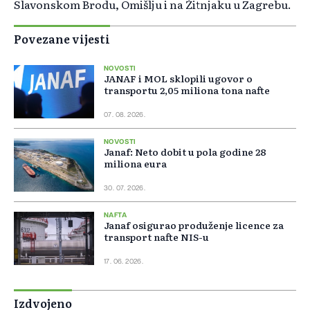
Slavonskom Brodu, Omišlju i na Žitnjaku u Zagrebu.
Povezane vijesti
NOVOSTI
JANAF i MOL sklopili ugovor o
transportu 2,05 miliona tona nafte
07. 08. 2026.
NOVOSTI
Janaf: Neto dobit u pola godine 28
miliona eura
30. 07. 2026.
NAFTA
Janaf osigurao produženje licence za
transport nafte NIS-u
17. 06. 2026.
Izdvojeno