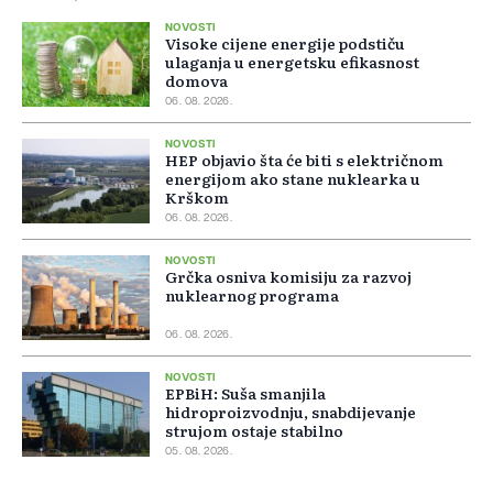
NOVOSTI
Visoke cijene energije podstiču
ulaganja u energetsku efikasnost
domova
06. 08. 2026.
NOVOSTI
HEP objavio šta će biti s električnom
energijom ako stane nuklearka u
Krškom
06. 08. 2026.
NOVOSTI
Grčka osniva komisiju za razvoj
nuklearnog programa
06. 08. 2026.
NOVOSTI
EPBiH: Suša smanjila
hidroproizvodnju, snabdijevanje
strujom ostaje stabilno
05. 08. 2026.