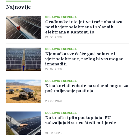
Najnovije
SOLARNA ENERGIJA
Građanske inicijative traže obustavu
novih vjetroelektrana i solarnih
elektrana u Kantonu 10
01. 08. 2026.
SOLARNA ENERGIJA
Njemačka sve češće gasi solarne i
vjetroelektrane, razlog bi vas mogao
iznenaditi
27. 07. 2026.
SOLARNA ENERGIJA
Kina koristi robote na solarni pogon za
pošumljavanje pustinja
20. 07. 2026.
SOLARNA ENERGIJA
Dok nafta i plin poskupljuju, EU
zahvaljujući suncu štedi milijarde
18. 07. 2026.