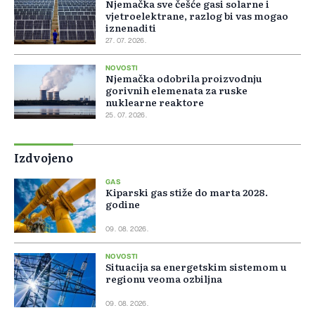
Njemačka sve češće gasi solarne i
vjetroelektrane, razlog bi vas mogao
iznenaditi
27. 07. 2026.
NOVOSTI
Njemačka odobrila proizvodnju
gorivnih elemenata za ruske
nuklearne reaktore
25. 07. 2026.
Izdvojeno
GAS
Kiparski gas stiže do marta 2028.
godine
09. 08. 2026.
NOVOSTI
Situacija sa energetskim sistemom u
regionu veoma ozbiljna
09. 08. 2026.