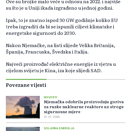
Ove su brojke malo veće u odnosu na 2022. i najviše
su što je u Uniji ikada izgrađeno u jednoj godini.
Ipak, to je znatno ispod 30 GW godišnje koliko EU
treba izgraditi da bi se ispunili ciljevi klimatske i
energetske sigurnosti do 2030.
Nakon Njemačke, na listi slijede Velika Britanija,
Španija, Francuska, Švedska i Italija.
Najveći proizvođač električne energije iz vjetra u
cijelom svijetu je Kina, iza koje slijedi SAD.
Povezane vijesti
NOVOSTI
Njemačka odobrila proizvodnju goriva
za ruske nuklearne reaktore uz stroge
sigurnosne mjere
31. 07. 2026.
SOLARNA ENERGIJA