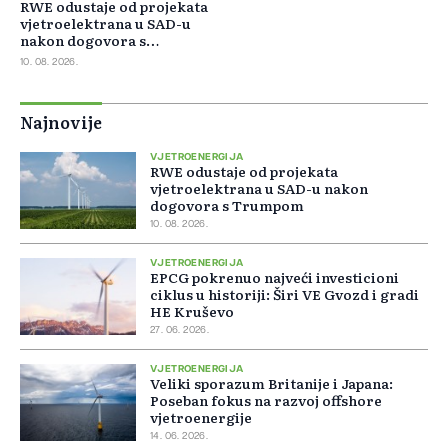
RWE odustaje od projekata
vjetroelektrana u SAD-u
nakon dogovora s
Trumpom
10. 08. 2026.
Najnovije
VJETROENERGIJA
RWE odustaje od projekata
vjetroelektrana u SAD-u nakon
dogovora s Trumpom
10. 08. 2026.
VJETROENERGIJA
EPCG pokrenuo najveći investicioni
ciklus u historiji: Širi VE Gvozd i gradi
HE Kruševo
27. 06. 2026.
VJETROENERGIJA
Veliki sporazum Britanije i Japana:
Poseban fokus na razvoj offshore
vjetroenergije
14. 06. 2026.