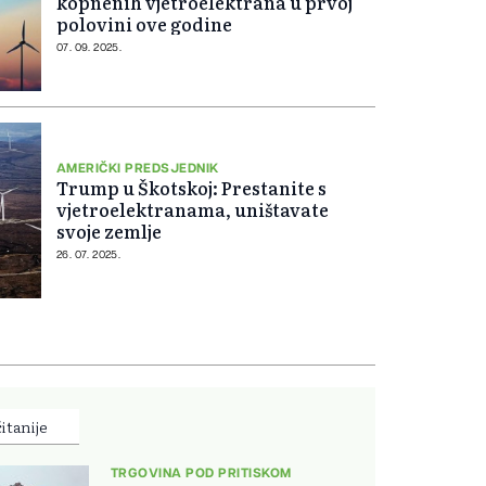
kopnenih vjetroelektrana u prvoj
polovini ove godine
07. 09. 2025.
AMERIČKI PREDSJEDNIK
Trump u Škotskoj: Prestanite s
vjetroelektranama, uništavate
svoje zemlje
26. 07. 2025.
itanije
TRGOVINA POD PRITISKOM