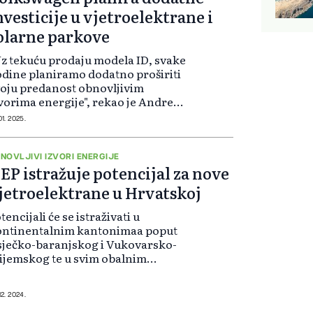
nvesticije u vjetroelektrane i
olarne parkove
z tekuću prodaju modela ID, svake
dine planiramo dodatno proširiti
oju predanost obnovljivim
vorima energije", rekao je Andreas
lingen, glavni strateg ključnog
01. 2025.
enda VW, govoreći o liniji
ektričnih vozila firme. Volkswagen
j...
NOVLJIVI IZVORI ENERGIJE
EP istražuje potencijal za nove
jetroelektrane u Hrvatskoj
tencijali će se istraživati u
ontinentalnim kantonimaa poput
ječko-baranjskog i Vukovarsko-
ijemskog te u svim obalnim
antonima, od Primorsko-
oranskog preko Ličko-senjskog,
darskog, Šibensko-kninskog i
12. 2024.