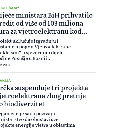
litsko-dalmatinskog sve do...
OKLEČANI"
ijeće ministara BiH prihvatilo
redit od više od 103 miliona
ura za vjetroelektranu kod
osušja
ojekt uključuje izgradnju i
štanje u pogon Vjetroelektrane
oklečani“ u sjevernom dijelu
ćine Posušje u Bosni i
rcegovini, te priključenje na
12. 2024.
ližnju državnu električnu mrežu.
okviru projekta planirana je
gradnja 20 vjetrotur...
AKIJA
rčka suspenduje tri projekta
jetroelektrana zbog pretnje
o biodiverzitet
ganizacije sada pozivaju
nistarstvo da obustavi sve
ojekte energije vjetra u oblastima