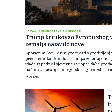
JAČANJE ENERGETSKE SIGURNOSTI
Trump kritikovao Evropu zbog v
zemalja najavilo nove
Sporazum, koji je u suprotnosti s protivlje
predsjednika Donalda Trumpa zelenoj energi
vlade zapadne i sjeverne Evrope i dalje preda
načinu za jačanje energetske sigurnosti. Tru
27. 01. 2026.
PR
T
t
r