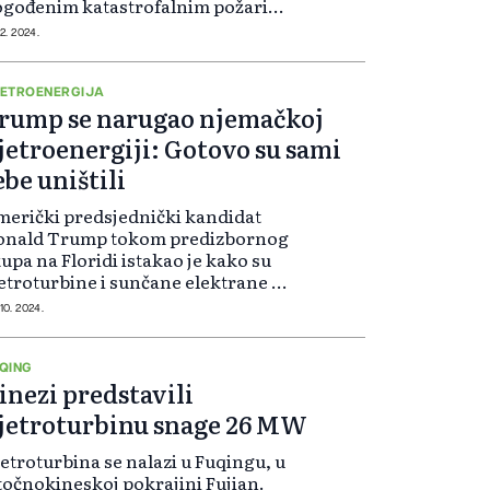
ogođenim katastrofalnim požarima
23. godine, kao i u susjednim
12. 2024.
lastima, kako bi se zaštitile
rožene populacije ptica. U žalbi se
rdi da p...
ETROENERGIJA
rump se narugao njemačkoj
jetroenergiji: Gotovo su sami
ebe uništili
erički predsjednički kandidat
onald Trump tokom predizbornog
upa na Floridi istakao je kako su
etroturbine i sunčane elektrane u
emačkoj primjer upozorenja. "Oni
 10. 2024.
jemačka) su svuda postavljali
etroagregate, a vjetar nije toliko...
QING
inezi predstavili
jetroturbinu snage 26 MW
etroturbina se nalazi u Fuqingu, u
točnokineskoj pokrajini Fujian.