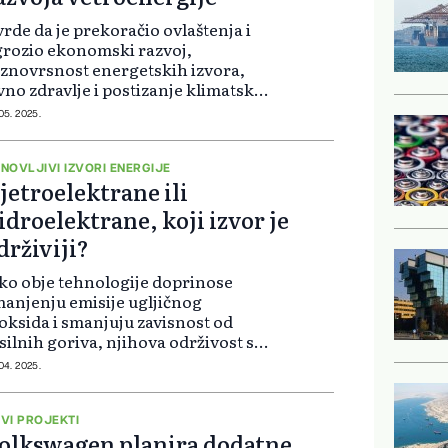
rde da je prekoračio ovlaštenja i
rozio ekonomski razvoj,
znovrsnost energetskih izvora,
vno zdravlje i postizanje klimatskih
ljeva. Traže da sud proglasi uredbu
 05. 2025.
zakonitom i obustavi njeno
rovođenje. Koalicija glavnih
žilac...
NOVLJIVI IZVORI ENERGIJE
jetroelektrane ili
idroelektrane, koji izvor je
drživiji?
ko obje tehnologije doprinose
anjenju emisije ugljičnog
oksida i smanjuju zavisnost od
silnih goriva, njihova održivost se
že posmatrati iz različitih uglova.
 04. 2025.
etroelektrane koriste kinetičku
ergiju vjetra za proizvodnju
ekt...
VI PROJEKTI
olkswagen planira dodatne