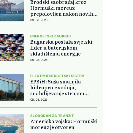
Brodski saobraćaj kroz
Hormuški moreuz
prepolovljen nakon novih
blokada
08. 08. 2026.
ENERGETSKI ZAOKRET
Bugarska postala svjetski
lider u baterijskom
skladištenju energije
08. 08. 2026.
ELEKTROENERGETSKI SISTEM
EPBiH: Suša smanjila
hidroproizvodnju,
snabdijevanje strujom
ostaje stabilno
05. 08. 2026.
SLOBODAN ZA TRANZIT
Američka vojska: Hormuški
moreuz je otvoren