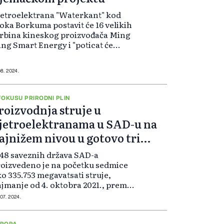
etroelektrana "Waterkant" kod
oka Borkuma postavit će 16 velikih
rbina kineskog proizvođača Ming
ng Smart Energy i "poticat će
ijeko potrebnu konkurenciju u
dustriji", kažu u developeru
xcara GmbH. Turbine dolaze s
08. 2024.
paciteto...
FOKUSU PRIRODNI PLIN
roizvodnja struje u
jetroelektranama u SAD-u na
ajnižem nivou u gotovo tri
odine
48 saveznih država SAD-a
oizvedeno je na početku sedmice
o 335.753 megavatsati struje,
jmanje od 4. oktobra 2021., prema
reliminarnim podacima
 07. 2024.
nistarstva energetike. Energetske
rme uložile su proteklih godina
VROPA