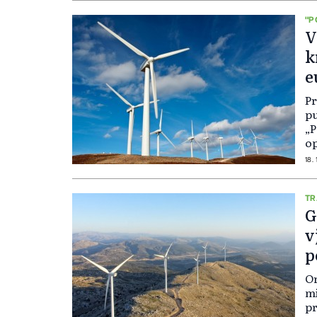
Sp
"P
V
k
e
P
Pr
pu
„P
op
He
18. 
ob
U 
iz
TR
G
v
p
Or
mi
pr