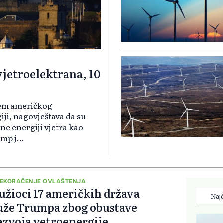
jetroelektrana, 10
njem američkog
ji, nagovještava da su
ne energiji vjetra kao
mp j...
EKORAČENJE OVLAŠTENJA
užioci 17 američkih država
Najč
uže Trumpa zbog obustave
azvoja vetroenergije