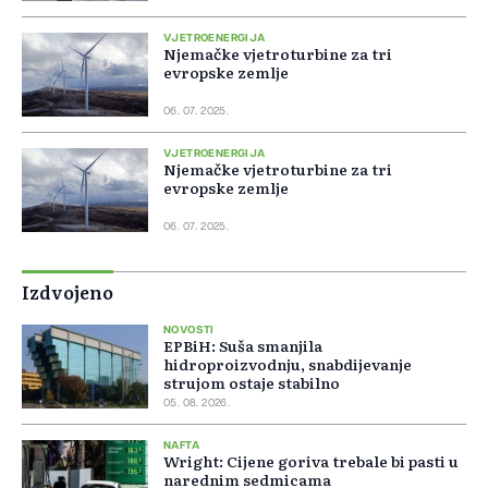
VJETROENERGIJA
Njemačke vjetroturbine za tri
evropske zemlje
06. 07. 2025.
VJETROENERGIJA
Njemačke vjetroturbine za tri
evropske zemlje
06. 07. 2025.
Izdvojeno
NOVOSTI
EPBiH: Suša smanjila
hidroproizvodnju, snabdijevanje
strujom ostaje stabilno
05. 08. 2026.
NAFTA
Wright: Cijene goriva trebale bi pasti u
narednim sedmicama