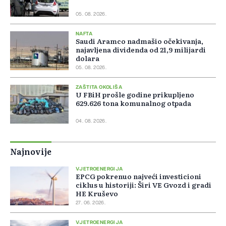
05. 08. 2026.
NAFTA
Saudi Aramco nadmašio očekivanja,
najavljena dividenda od 21,9 milijardi
dolara
05. 08. 2026.
ZAŠTITA OKOLIŠA
U FBiH prošle godine prikupljeno
629.626 tona komunalnog otpada
04. 08. 2026.
Najnovije
VJETROENERGIJA
EPCG pokrenuo najveći investicioni
ciklus u historiji: Širi VE Gvozd i gradi
HE Kruševo
27. 06. 2026.
VJETROENERGIJA