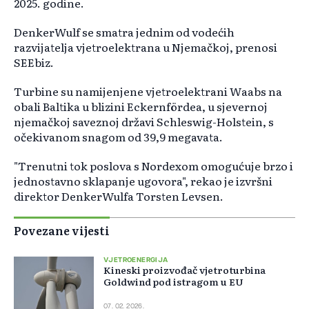
2025. godine.
DenkerWulf se smatra jednim od vodećih
razvijatelja vjetroelektrana u Njemačkoj, prenosi
SEEbiz.
Turbine su namijenjene vjetroelektrani Waabs na
obali Baltika u blizini Eckernfördea, u sjevernoj
njemačkoj saveznoj državi Schleswig-Holstein, s
očekivanom snagom od 39,9 megavata.
"Trenutni tok poslova s Nordexom omogućuje brzo i
jednostavno sklapanje ugovora", rekao je izvršni
direktor DenkerWulfa Torsten Levsen.
Povezane vijesti
VJETROENERGIJA
Kineski proizvođač vjetroturbina
Goldwind pod istragom u EU
07. 02. 2026.