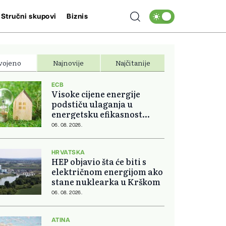
Stručni skupovi
Biznis
vojeno
Najnovije
Najčitanije
ECB
Visoke cijene energije
podstiču ulaganja u
energetsku efikasnost
domova
06. 08. 2026.
HRVATSKA
HEP objavio šta će biti s
električnom energijom ako
stane nuklearka u Krškom
06. 08. 2026.
ATINA