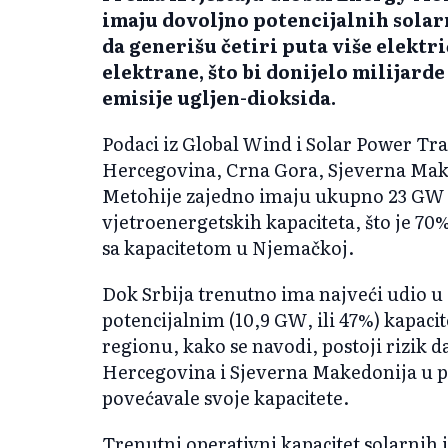
imaju dovoljno potencijalnih solar
da generišu četiri puta više elektr
elektrane, što bi donijelo milijarde
emisije ugljen-dioksida.
Podaci iz Global Wind i Solar Power Tra
Hercegovina, Crna Gora, Sjeverna Maked
Metohije zajedno imaju ukupno 23 GW p
vjetroenergetskih kapaciteta, što je 70
sa kapacitetom u Njemačkoj.
Dok Srbija trenutno ima najveći udio u 
potencijalnim (10,9 GW, ili 47%) kapaci
regionu, kako se navodi, postoji rizik d
Hercegovina i Sjeverna Makedonija u p
povećavale svoje kapacitete.
Trenutni operativni kapacitet solarnih 