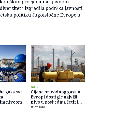
ekološkim procjenama i javnom
odiverzitet i izgradila podrška javnosti
getsku politiku Jugoistočne Evrope u
GAS
he gasa sve
Cijene prirodnog gasa u
za
Evropi dostigle najviši
jim nivoom
nivo u posljednja četiri
mjeseca
22. 07. 2026.