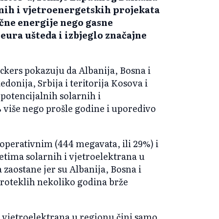
nih i vjetroenergetskih projekata
ične energije nego gasne
 eura ušteda i izbjeglo značajne
ckers pokazuju da Albanija, Bosna i
onija, Srbija i teritorija Kosova i
otencijalnih solarnih i
% više nego prošle godine i uporedivo
operativnim (444 megavata, ili 29%) i
tetima solarnih i vjetroelektrana u
a zaostane jer su Albanija, Bosna i
roteklih nekoliko godina brže
i vjetroelektrana u regionu čini samo