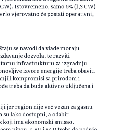
5 GW). Istovremeno, samo 6% (1,3 GW)
 vrlo vjerovatno će postati operativni,
ještaju se navodi da vlade moraju
izdavanje dozvola, te razviti
tarnu infrastrukturu za izgradnju
bnovljive izvore energije treba obaviti
anjili kompromisi sa prirodom i
ođe treba da bude aktivno uključena i
iji jer region nije već vezan za gasnu
a su lako dostupni, a odabir
tez koji ima ekonomski smisao.
aćem nivou, a EU i SAD treba da podrže