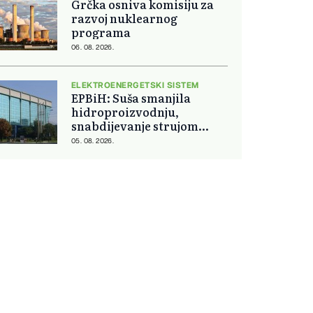
Grčka osniva komisiju za
razvoj nuklearnog
programa
06. 08. 2026.
ELEKTROENERGETSKI SISTEM
EPBiH: Suša smanjila
hidroproizvodnju,
snabdijevanje strujom
ostaje stabilno
05. 08. 2026.