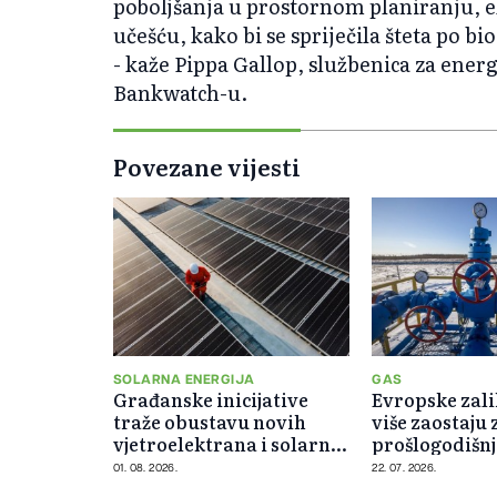
poboljšanja u prostornom planiranju, 
učešću, kako bi se spriječila šteta po bi
- kaže Pippa Gallop, službenica za ener
Bankwatch-u.
Povezane vijesti
SOLARNA ENERGIJA
GAS
Građanske inicijative
Evropske zali
traže obustavu novih
više zaostaju 
vjetroelektrana i solarnih
prošlogodišn
elektrana u Kantonu 10
01. 08. 2026.
22. 07. 2026.