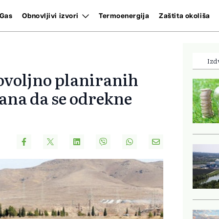
Gas
Obnovljivi izvori
Termoenergija
Zaštita okoliša
Izd
ovoljno planiranih
rana da se odrekne