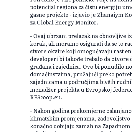
potencijal regiona za čistu energiju u
gasne projekte - izjavio je Zhanaiym Koz
za Global Energy Monitor.
- Ovaj ubrzani prelazak na obnovljive 
korak, ali moramo osigurati da se to ra
stvore okvire koji omogućavaju rast en
developeri bi takođe trebalo da otvore 
građana i zajednica. Ovo bi ponudilo 
domaćinstvima, pružajući preko potre
zajednicama u područjima bivših rudnika
menadžer projekta u Evropskoj federaci
REScoop.eu.
- Nakon godina prekomjerne oslanjanos
klimatskim promjenama, zadovoljstvo je
konačno dobijaju zamah na Zapadnom Ba