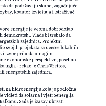
mesto da podržavaju skupe, zagađujuće
ybay, koautor izvještaja i istraživač
izvore energije je veoma dobrodošao
di demokratski. Vlade bi trebalo da
ergetskih zajednica. Projektni
dio svojih projekata za učešće lokalnih
novi izvor prihoda mnogim
bne ekonomske perspektive, posebno
 uglja - rekao je Chris Vrettos,
ji energetskih zajednica,
ti na hidroenergiju koja je podložna
 vidjeti da solarna i vjetroenergija
lkanu. Sada je izazov ubrzati