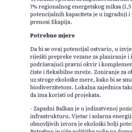
7% regionalnog energetskog miksa (1,
potencijalnih kapaciteta je u izgradnji i
prenosi Ekapija.
Potrebne mjere
Da bi se ovaj potencijal ostvario, u izv
riješiti prepreke vezane za planiranje i 
podržavajući pravni okvir i komplemen
čiste i fleksibilne mreže. Zoniranje za o
uz stroge ekološke mere, kako bi se sm
biodiverzitetom. Lokalna zajednica tak
da ima koristi od projekata.
- Zapadni Balkan je u jedinstvenoj pozic
infrastrukturu. Vjetar i solarna energij
obnovljivih izvora je ekološki bolji po
Potrebno je više političke volje na dom