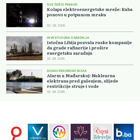
SVE ČEŠĆI PREKIDI
Kolaps elektroenergetske mreže: Kuba
ponovo u potpunom mraku
03. 08. 2026.
INVESTICIONA SARADNJA
Istočna Libija pozvala ruske kompanije
da grade rafinerije i prošire
energetsku saradnju
02. 08. 2026.
DUNAV REKORDNO NIZAK
Alarm u Mađarskoj: Nuklearna
elektrana pred gašenjem, slijede
restrikcije struje i vode
02. 08. 2026.