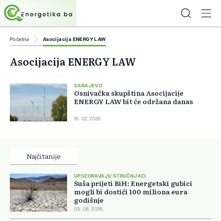
Početna
Asocijacija ENERGY LAW
Asocijacija ENERGY LAW
SARAJEVO
Osnivačka skupština Asocijacije
ENERGY LAW bit će održana danas
16. 02. 2026.
Najčitanije
UPOZORAVAJU STRUČNJACI
Suša prijeti BiH: Energetski gubici
mogli bi dostići 100 miliona eura
godišnje
03. 08. 2026.