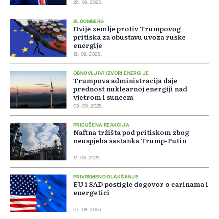
26. 09. 2025.
BLOOMBERG
Dvije zemlje protiv Trumpovog
pritiska za obustavu uvoza ruske
energije
19. 09. 2025.
OBNOVLJIVI IZVORI ENERGIJE
Trumpova administracija daje
prednost nuklearnoj energiji nad
vjetrom i suncem
09. 09. 2025.
PRIGUŠENA REAKCIJA
Naftna tržišta pod pritiskom zbog
neuspjeha sastanka Trump-Putin
17. 08. 2025.
PRIVREMENO OLAKŠANJE
EU i SAD postigle dogovor o carinama i
energetici
07. 08. 2025.