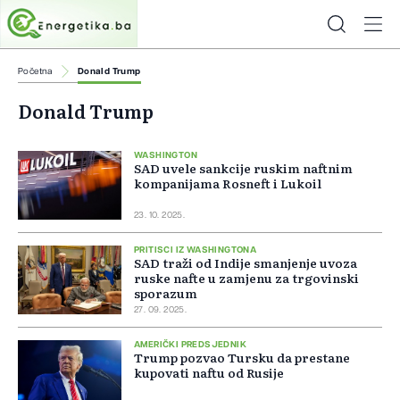
Početna
Donald Trump
Donald Trump
WASHINGTON
SAD uvele sankcije ruskim naftnim
kompanijama Rosneft i Lukoil
23. 10. 2025.
PRITISCI IZ WASHINGTONA
SAD traži od Indije smanjenje uvoza
ruske nafte u zamjenu za trgovinski
sporazum
27. 09. 2025.
AMERIČKI PREDSJEDNIK
Trump pozvao Tursku da prestane
kupovati naftu od Rusije