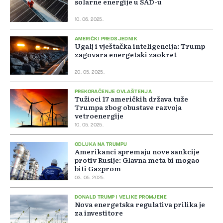
solarne energije u SAD-u
10. 06. 2025.
AMERIČKI PREDSJEDNIK
Ugalj i vještačka inteligencija: Trump
zagovara energetski zaokret
20. 05. 2025.
PREKORAČENJE OVLAŠTENJA
Tužioci 17 američkih država tuže
Trumpa zbog obustave razvoja
vetroenergije
10. 05. 2025.
ODLUKA NA TRUMPU
Amerikanci spremaju nove sankcije
protiv Rusije: Glavna meta bi mogao
biti Gazprom
03. 05. 2025.
DONALD TRUMP I VELIKE PROMJENE
Nova energetska regulativa prilika je
za investitore