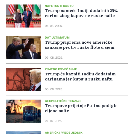
NAPETOSTI RASTU
Trump nameće Indiji dodatnih 25%
carine zbog kupovine ruske nafte
07. 08. 2025.
DAT ULTIMATUM
Trump priprema nove američke
sankcije protiv ruske flote u sjeni
06. 08. 2025.
ZNATNO POVEĆANJE
Trump će kazniti Indiju dodatnim
carinama jer kupuju rusku naftu
05. 08. 2025.
GEOPOLITIČKE TENZIJE
Trumpove prijetnje Putinu podigle
cijene nafte
29. 07. 2025.
AMERIČKI PREDSJEDNIK