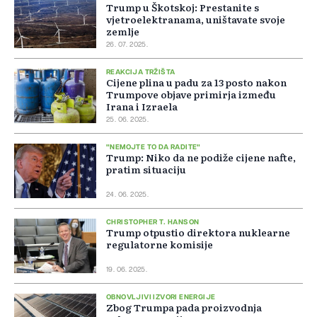
Trump u Škotskoj: Prestanite s
vjetroelektranama, uništavate svoje
zemlje
26. 07. 2025.
REAKCIJA TRŽIŠTA
Cijene plina u padu za 13 posto nakon
Trumpove objave primirja između
Irana i Izraela
25. 06. 2025.
"NEMOJTE TO DA RADITE"
Trump: Niko da ne podiže cijene nafte,
pratim situaciju
24. 06. 2025.
CHRISTOPHER T. HANSON
Trump otpustio direktora nuklearne
regulatorne komisije
19. 06. 2025.
OBNOVLJIVI IZVORI ENERGIJE
Zbog Trumpa pada proizvodnja