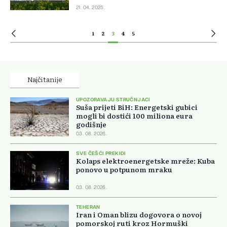
21. 04. 2025.
1
2
3
4
5
Najčitanije
UPOZORAVAJU STRUČNJACI
Suša prijeti BiH: Energetski gubici
mogli bi dostići 100 miliona eura
godišnje
03. 08. 2026.
SVE ČEŠĆI PREKIDI
Kolaps elektroenergetske mreže: Kuba
ponovo u potpunom mraku
03. 08. 2026.
TEHERAN
Iran i Oman blizu dogovora o novoj
pomorskoj ruti kroz Hormuški