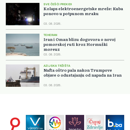
SVE ČEŠĆI PREKIDI
Kolaps elektroenergetske mreže: Kuba
ponovo u potpunom mraku
03. 08. 2026.
TEHERAN
Iran i Oman blizu dogovora o novoj
pomorskoj ruti kroz Hormuški
moreuz
03. 08. 2026.
AZIJSKA TRŽIŠTA
Nafta oštro pala nakon Trumpove
objave o odustajanju od napada na Iran
03. 08. 2026.