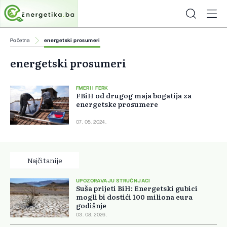
Početna
energetski prosumeri
energetski prosumeri
FMERI I FERK
FBiH od drugog maja bogatija za
energetske prosumere
07. 05. 2024.
Najčitanije
UPOZORAVAJU STRUČNJACI
Suša prijeti BiH: Energetski gubici
mogli bi dostići 100 miliona eura
godišnje
03. 08. 2026.