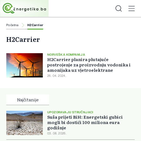
Početna
H2Carrier
H2Carrier
NORVEŠKA KOMPANIJA
H2Carrier planira plutajuće
postrojenje za proizvodnju vodonika i
amonijaka uz vjetroelektrane
26. 04. 2024.
Najčitanije
UPOZORAVAJU STRUČNJACI
Suša prijeti BiH: Energetski gubici
mogli bi dostići 100 miliona eura
godišnje
03. 08. 2026.