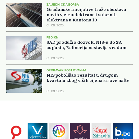
ZAJEDNIČKA BORBA
Građanske inicijative traže obustavu
novih vjetroelektrana i solarnih
elektrana u Kantonu 10
01. 08. 2026.
REGION
SAD produžio dozvolu NIS-u do 28.
augusta, Rafinerija nastavlja s radom
01. 08. 2026.
OPORAVAK POSLOVANJA
NIS poboljšao rezultat u drugom
kvartalu zbog viših cijena sirove nafte
01. 08. 2026.