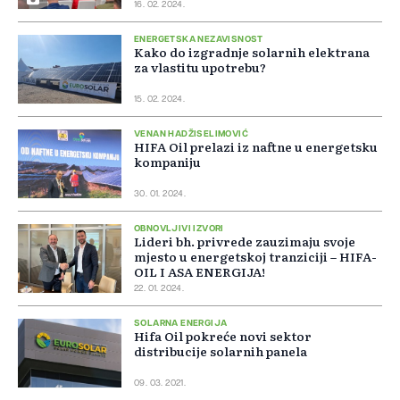
16. 02. 2024.
ENERGETSKA NEZAVISNOST
Kako do izgradnje solarnih elektrana
za vlastitu upotrebu?
15. 02. 2024.
VENAN HADŽISELIMOVIĆ
HIFA Oil prelazi iz naftne u energetsku
kompaniju
30. 01. 2024.
OBNOVLJIVI IZVORI
Lideri bh. privrede zauzimaju svoje
mjesto u energetskoj tranziciji – HIFA-
OIL I ASA ENERGIJA!
22. 01. 2024.
SOLARNA ENERGIJA
Hifa Oil pokreće novi sektor
distribucije solarnih panela
09. 03. 2021.