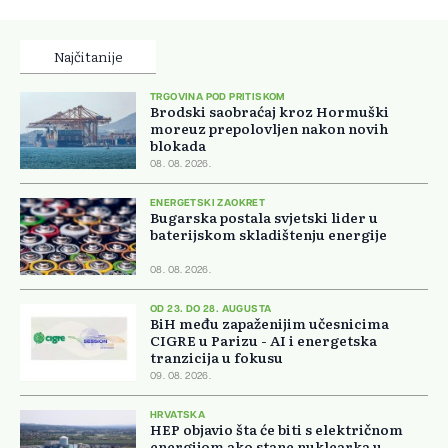
Najčitanije
TRGOVINA POD PRITISKOM
Brodski saobraćaj kroz Hormuški
moreuz prepolovljen nakon novih
blokada
08. 08. 2026.
ENERGETSKI ZAOKRET
Bugarska postala svjetski lider u
baterijskom skladištenju energije
08. 08. 2026.
OD 23. DO 28. AUGUSTA
BiH među zapaženijim učesnicima
CIGRE u Parizu - AI i energetska
tranzicija u fokusu
09. 08. 2026.
HRVATSKA
HEP objavio šta će biti s električnom
energijom ako stane nuklearka u