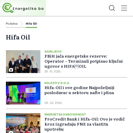
Početna
Hifa Oil
Hifa Oil
SARAJEVO
FBiH jača energetske rezerve:
Operator – Terminali potpisao ključni
ugovor s HIFAOIL
28. 10. 2025.
KOLEKTIV D.O.O.
Hifa-Oil i ove godine Najpoželjniji
poslodavac u sektoru nafte i plina
06. 03. 2024.
ENERGETSKA NEOVISNOST
ProCredit Bank i Hifa-Oil: Ovo je vodič
kroz izgradnju FNE za vlastitu
upotrebu