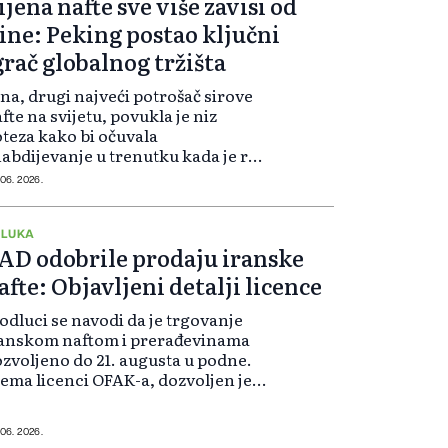
ijena nafte sve više zavisi od
ine: Peking postao ključni
grač globalnog tržišta
na, drugi najveći potrošač sirove
fte na svijetu, povukla je niz
teza kako bi očuvala
abdijevanje u trenutku kada je rat
Iranu prekinuo pristup za više od 11
 06. 2026.
liona barela nafte dnevno.
manjenjem uvoza, oslanjanjem na
romne za...
DLUKA
AD odobrile prodaju iranske
afte: Objavljeni detalji licence
odluci se navodi da je trgovanje
ranskom naftom i prerađevinama
zvoljeno do 21. augusta u podne.
ema licenci OFAK-a, dozvoljen je
oz sirove nafte, petrohemijskih
oizvoda i naftnih derivata
anskog porijekla u SAD, pod
 06. 2026.