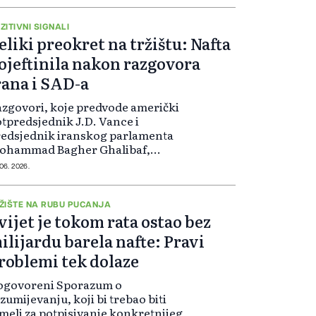
lovom d...
ZITIVNI SIGNALI
eliki preokret na tržištu: Nafta
ojeftinila nakon razgovora
rana i SAD-a
zgovori, koje predvode američki
tpredsjednik J.D. Vance i
edsjednik iranskog parlamenta
ohammad Bagher Ghalibaf,
ržani su u nedjelju uz
 06. 2026.
sredovanje Katara i Pakistana.
stanak je uslijedio nakon ranijeg
gađanja pregovora zbog s...
ŽIŠTE NA RUBU PUCANJA
vijet je tokom rata ostao bez
ilijardu barela nafte: Pravi
roblemi tek dolaze
ogovoreni Sporazum o
zumijevanju, koji bi trebao biti
melj za potpisivanje konkretnijeg