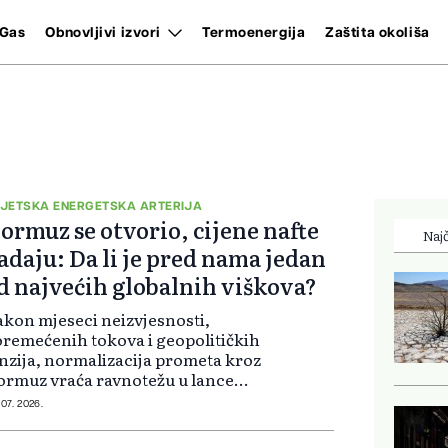
Gas
Obnovljivi izvori
Termoenergija
Zaštita okoliša
JETSKA ENERGETSKA ARTERIJA
ormuz se otvorio, cijene nafte
Najč
adaju: Da li je pred nama jedan
d najvećih globalnih viškova?
kon mjeseci neizvjesnosti,
remećenih tokova i geopolitičkih
nzija, normalizacija prometa kroz
rmuz vraća ravnotežu u lance
abdijevanja, ali istovremeno
 07. 2026.
vara prostor za novi izazov: višak
onude. Prema procjenama vodećih