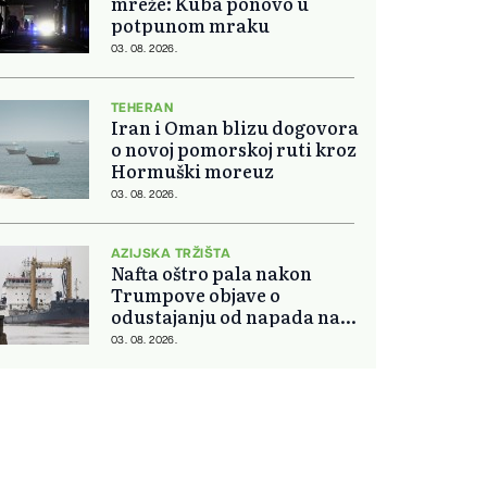
mreže: Kuba ponovo u
potpunom mraku
03. 08. 2026.
TEHERAN
Iran i Oman blizu dogovora
o novoj pomorskoj ruti kroz
Hormuški moreuz
03. 08. 2026.
AZIJSKA TRŽIŠTA
Nafta oštro pala nakon
Trumpove objave o
odustajanju od napada na
Iran
03. 08. 2026.