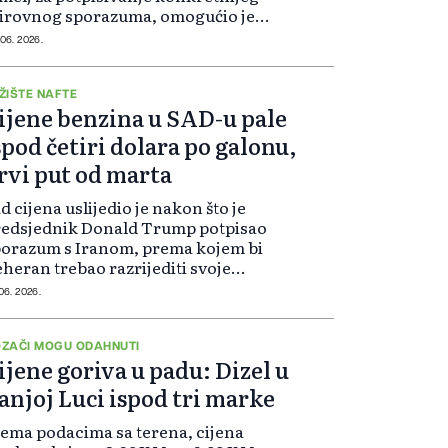
irovnog sporazuma, omogućio je
onovno otvaranje Hormuškog
 06. 2026.
reuza za sav promet. Svjetska
žišta odmah su reagovala na to i
rel nafte ostao je...
ŽIŠTE NAFTE
ijene benzina u SAD-u pale
spod četiri dolara po galonu,
rvi put od marta
d cijena uslijedio je nakon što je
redsjednik Donald Trump potpisao
orazum s Iranom, prema kojem bi
heran trebao razrijediti svoje
lihe visoko obogaćenog uranija,
 06. 2026.
k se ukidaju sankcije koje
državaju SAD. Istovremeno je
jena a...
ZAČI MOGU ODAHNUTI
ijene goriva u padu: Dizel u
anjoj Luci ispod tri marke
ema podacima sa terena, cijena