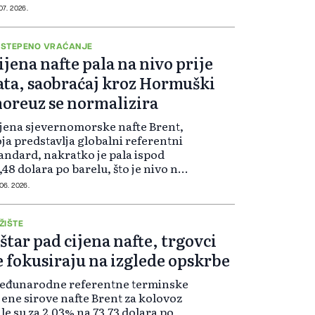
te, što utječe na izvoz nafte iz
 07. 2026.
malja Persijskog zaliva i povećava
oškove transporta i osiguran...
STEPENO VRAĆANJE
ijena nafte pala na nivo prije
ata, saobraćaj kroz Hormuški
oreuz se normalizira
jena sjevernomorske nafte Brent,
ja predstavlja globalni referentni
andard, nakratko je pala ispod
,48 dolara po barelu, što je nivo na
jem se nalazila dan prije nego što
 06. 2026.
 Sjedinjene Američke Države i
rael 28. februara pokrenu...
ŽIŠTE
štar pad cijena nafte, trgovci
e fokusiraju na izglede opskrbe
eđunarodne referentne terminske
jene sirove nafte Brent za kolovoz
le su za 2,03% na 73,73 dolara po