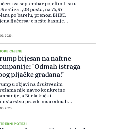
učersi za septembar pojeftinili su u
09 sati za 1,08 posto, na 75,97
lara po barelu, prenosi BHRT.
jena fjučersa je nešto kasnije
novo porasla na 76,11 dolara po
relu.
 06. 2026.
SOKE CIJENE
rump bijesan na naftne
ompanije: "Odmah istraga
bog pljačke građana!"
ump u objavi na društvenim
režama nije naveo konkretne
mpanije, a Bijela kuća i
nistarstvo pravde nisu odmah
mentarisali slučaj. Prema
 06. 2026.
dacima objavljenim ranije ove
dmice, poboljšanje diplomatskih
nosa između SAD-a i Irana d...
TREBNI POTEZI