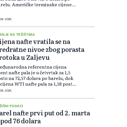
relu. Američke terminske cijene
fte West Texas Intermediate za
lovoz pale su za 2,11% na 70,4
lara po barelu. Američki dužnos...
 06. 2026.
ANJE NA TRŽIŠTIMA
ijena nafte vratila se na
redratne nivoe zbog porasta
rotoka u Zaljevu
eđunarodna referentna cijena
ent nafte pala je u četvrtak za 1,5
sto na 72,57 dolara po barelu, dok
 cijena WTI nafte pala za 1,18 posto
 69,51 dolar po barelu. Trgovci su
 06. 2026.
li spremni platiti više za naftu koja
 biti isporučena...
ŽIŠNI PODACI
arel nafte prvi put od 2. marta
spod 76 dolara