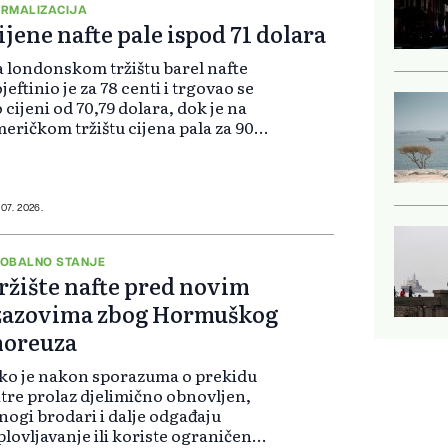
vesti...
RMALIZACIJA
ijene nafte pale ispod 71 dolara
 londonskom tržištu barel nafte
jeftinio je za 78 centi i trgovao se
 cijeni od 70,79 dolara, dok je na
eričkom tržištu cijena pala za 90
nti, na 67,68 dolara. Saudijska
mpanija Saudi Aramco obnovila je
ovar na terminalu Ras...
 07. 2026.
OBALNO STANJE
ržište nafte pred novim
zazovima zbog Hormuškog
oreuza
ko je nakon sporazuma o prekidu
tre prolaz djelimično obnovljen,
ogi brodari i dalje odgađaju
plovljavanje ili koriste ograničene