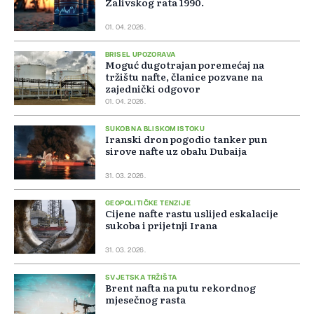
Zalivskog rata 1990.
01. 04. 2026.
BRISEL UPOZORAVA
Moguć dugotrajan poremećaj na
tržištu nafte, članice pozvane na
zajednički odgovor
01. 04. 2026.
SUKOB NA BLISKOM ISTOKU
Iranski dron pogodio tanker pun
sirove nafte uz obalu Dubaija
31. 03. 2026.
GEOPOLITIČKE TENZIJE
Cijene nafte rastu uslijed eskalacije
sukoba i prijetnji Irana
31. 03. 2026.
SVJETSKA TRŽIŠTA
Brent nafta na putu rekordnog
mjesečnog rasta