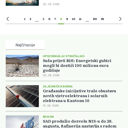
30. 03. 2026.
1
2
5
6
7
8
9
10
11
80
81
...
...
Najčitanije
UPOZORAVAJU STRUČNJACI
Suša prijeti BiH: Energetski gubici
mogli bi dostići 100 miliona eura
godišnje
03. 08. 2026.
ZAJEDNIČKA BORBA
Građanske inicijative traže obustavu
novih vjetroelektrana i solarnih
elektrana u Kantonu 10
01. 08. 2026.
REGION
SAD produžio dozvolu NIS-u do 28.
augusta, Rafinerija nastavlja s radom