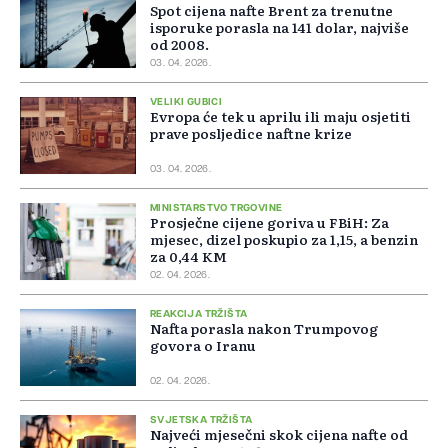
Spot cijena nafte Brent za trenutne
isporuke porasla na 141 dolar, najviše
od 2008.
03. 04. 2026.
VELIKI GUBICI
Evropa će tek u aprilu ili maju osjetiti
prave posljedice naftne krize
03. 04. 2026.
MINISTARSTVO TRGOVINE
Prosječne cijene goriva u FBiH: Za
mjesec, dizel poskupio za 1,15, a benzin
za 0,44 KM
02. 04. 2026.
REAKCIJA TRŽIŠTA
Nafta porasla nakon Trumpovog
govora o Iranu
02. 04. 2026.
SVJETSKA TRŽIŠTA
Najveći mjesečni skok cijena nafte od