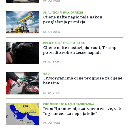
08. 04. 2026.
ANALITIČARI IPAK OPREZNI
Cijene nafte naglo pale nakon
proglašenja primirja
08. 04. 2026.
PRIJETI UNIŠTENJEM IRANA
Cijene nafte nastavljaju rasti, Trump
potvrdio rok za žešće napade
07. 04. 2026.
SAD
JPMorgan ima crne prognoze za cijene
benzina
07. 04. 2026.
OKO 90 POSTO MANJI SAOBRAĆAJ
Iran: Hormuz nije zatvoren za sve, već
"ograničen za neprijatelje"
06. 04. 2026.