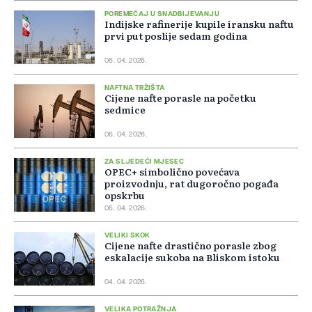
POREMEĆAJ U SNADBIJEVANJU
Indijske rafinerije kupile iransku naftu
prvi put poslije sedam godina
06. 04. 2026.
NAFTNA TRŽIŠTA
Cijene nafte porasle na početku
sedmice
06. 04. 2026.
ZA SLJEDEĆI MJESEC
OPEC+ simbolično povećava
proizvodnju, rat dugoročno pogađa
opskrbu
06. 04. 2026.
VELIKI SKOK
Cijene nafte drastično porasle zbog
eskalacije sukoba na Bliskom istoku
04. 04. 2026.
VELIKA POTRAŽNJA