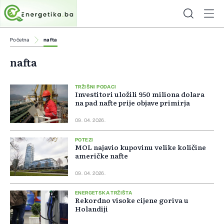
Početna
nafta
nafta
TRŽIŠNI PODACI
Investitori uložili 950 miliona dolara
na pad nafte prije objave primirja
09. 04. 2026.
POTEZI
MOL najavio kupovinu velike količine
američke nafte
09. 04. 2026.
ENERGETSKA TRŽIŠTA
Rekordno visoke cijene goriva u
Holandiji