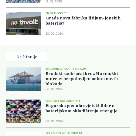
12. 03. 2025.
"NORTHVOLT"
Grade novu fabriku litijum-jonskih
baterija?
20. 06. 2024.
Najčitanije
TRGOVINA POD PRITISKOM
Brodski saobraćaj kroz Hormuški
moreuz prepolovljen nakon novih
blokada
08. 08. 2026.
ENERGETSKI ZAOKRET
Bugarska postala svjetski lider u
baterijskom skladištenju energije
08. 08. 2026.
OD 23. DO 28. AUGUSTA