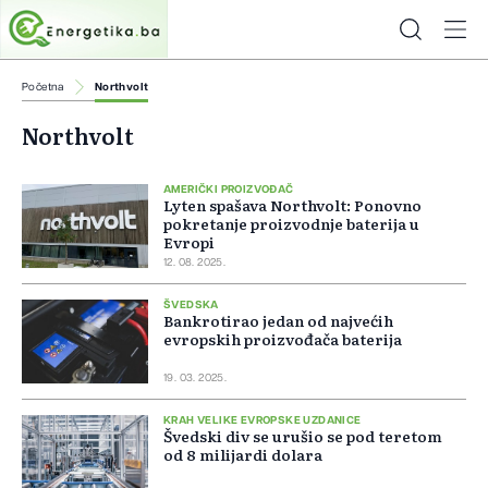
Početna
Northvolt
Northvolt
AMERIČKI PROIZVOĐAČ
Lyten spašava Northvolt: Ponovno
pokretanje proizvodnje baterija u
Evropi
12. 08. 2025.
ŠVEDSKA
Bankrotirao jedan od najvećih
evropskih proizvođača baterija
19. 03. 2025.
KRAH VELIKE EVROPSKE UZDANICE
Švedski div se urušio se pod teretom
od 8 milijardi dolara