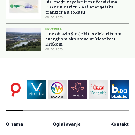
BiH među zapaženijim učesnicima
CIGRE u Parizu - AI i energetska
tranzicija u fokusu
09. 08. 2026.
HRVATSKA
HEP objavio šta će biti s električnom
energijom ako stane nuklearka u
Krškom
06. 08. 2026.
O nama
Oglašavanje
Kontakt