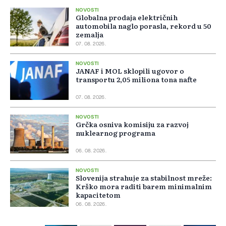
NOVOSTI
Globalna prodaja električnih
automobila naglo porasla, rekord u 50
zemalja
07. 08. 2026.
NOVOSTI
JANAF i MOL sklopili ugovor o
transportu 2,05 miliona tona nafte
07. 08. 2026.
NOVOSTI
Grčka osniva komisiju za razvoj
nuklearnog programa
06. 08. 2026.
NOVOSTI
Slovenija strahuje za stabilnost mreže:
Krško mora raditi barem minimalnim
kapacitetom
06. 08. 2026.