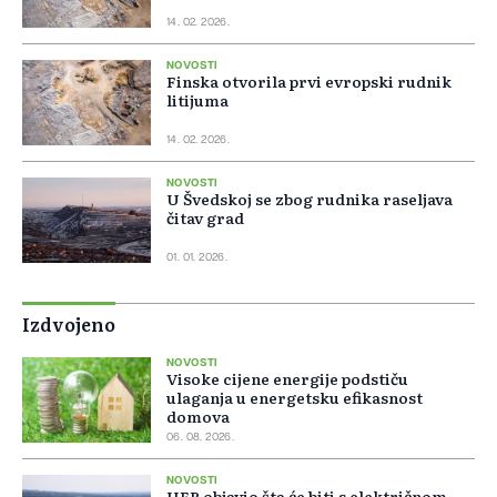
14. 02. 2026.
NOVOSTI
Finska otvorila prvi evropski rudnik
litijuma
14. 02. 2026.
NOVOSTI
U Švedskoj se zbog rudnika raseljava
čitav grad
01. 01. 2026.
Izdvojeno
NOVOSTI
Visoke cijene energije podstiču
ulaganja u energetsku efikasnost
domova
06. 08. 2026.
NOVOSTI
HEP objavio šta će biti s električnom