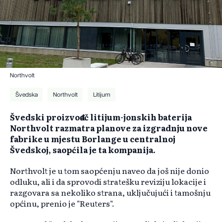
Northvolt
Švedska
Northvolt
Litijum
Švedski proizvođač litijum-jonskih baterija
Northvolt razmatra planove za izgradnju nove
fabrike u mjestu Borlange u centralnoj
Švedskoj, saopćila je ta kompanija.
Northvolt je u tom saopćenju naveo da još nije donio
odluku, ali i da sprovodi stratešku reviziju lokacije i
razgovara sa nekoliko strana, uključujući i tamošnju
općinu, prenio je "Reuters".