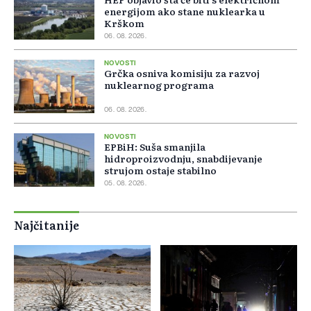
energijom ako stane nuklearka u
Krškom
06. 08. 2026.
NOVOSTI
Grčka osniva komisiju za razvoj
nuklearnog programa
06. 08. 2026.
NOVOSTI
EPBiH: Suša smanjila
hidroproizvodnju, snabdijevanje
strujom ostaje stabilno
05. 08. 2026.
Najčitanije