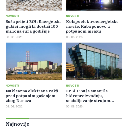
NOVOSTI
NOVOSTI
Suša prijeti BiH: Energetski
Kolaps elektroenergetske
gubici mogli bi dostići 100
mreže: Kuba ponovo u
miliona eura godišnje
potpunom mraku
03. 08. 2026.
03. 08. 2026.
NOVOSTI
NOVOSTI
Nuklearna elektrana Pakš
EPBiH: Suša smanjila
pred potpunim gašenjem
hidroproizvodnju,
zbog Dunava
snabdijevanje strujom
ostaje stabilno
03. 08. 2026.
05. 08. 2026.
Najnovije