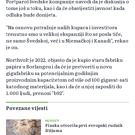
Portparol švedske kompanije navodi da je diskusija o
tome još u toku, kao i da će obavijestiti javnost kada
odluka bude donijeta.
"Na osnovu potražnje naših kupaca i investitora
trenutno smo u velikoj ekspanziji što se posla tiče,
ne samo Švedskoj, već i u Njemačkoj i Kanadi", rekao
je on.
Northvolt je 2022. objavio da je kupio staru fabriku
papira u Borlangeu i da će je pretvoriti u novu
gigafabriku sa potencijalnim godišnjim
proizvodnim kapacitetom od više od 100 gigavat-sati
katodnog materijala, kao i da će u njoj zaposliti do
1.000 ljudi, prenosi "b92".
Povezane vijesti
NOVOSTI
Finska otvorila prvi evropski rudnik
litijuma