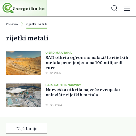
Početna
rijetki metali
rijetki metali
U BRDIMA UTAHA
SAD otkrio ogromno nalazište rijetkih
metala procijenjeno na 100 milijardi
eura
16. 12. 2025.
RARE EARTHS NORWAY
Norveška otkrila najveće evropsko
nalazište rijetkih metala
12. 06. 2024.
Najčitanije