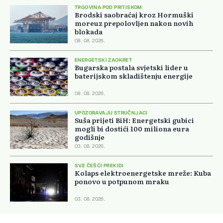
TRGOVINA POD PRITISKOM
Brodski saobraćaj kroz Hormuški
moreuz prepolovljen nakon novih
blokada
08. 08. 2026.
ENERGETSKI ZAOKRET
Bugarska postala svjetski lider u
baterijskom skladištenju energije
08. 08. 2026.
UPOZORAVAJU STRUČNJACI
Suša prijeti BiH: Energetski gubici
mogli bi dostići 100 miliona eura
godišnje
03. 08. 2026.
SVE ČEŠĆI PREKIDI
Kolaps elektroenergetske mreže: Kuba
ponovo u potpunom mraku
03. 08. 2026.