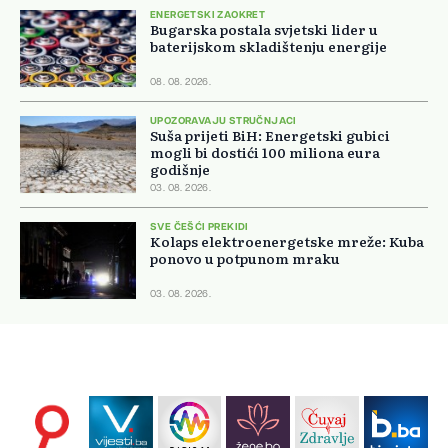
ENERGETSKI ZAOKRET
Bugarska postala svjetski lider u
baterijskom skladištenju energije
08. 08. 2026.
UPOZORAVAJU STRUČNJACI
Suša prijeti BiH: Energetski gubici
mogli bi dostići 100 miliona eura
godišnje
03. 08. 2026.
SVE ČEŠĆI PREKIDI
Kolaps elektroenergetske mreže: Kuba
ponovo u potpunom mraku
03. 08. 2026.