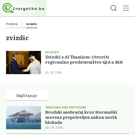
Početna
zvizdic
zvizdic
NOVOSTI
Zvizdić s Al Thanijem: Otvoriti
regionalno predstavništvo QIA u BiH
20. 02. 2018.
Najčitanije
TRGOVINA POD PRITISKOM
Brodski saobraćaj kroz Hormuški
moreuz prepolovljen nakon novih
blokada
08. 08. 2026.