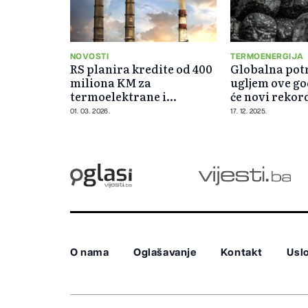
NOVOSTI
TERMOENERGIJA
RS planira kredite od 400
Globalna potr
miliona KM za
ugljem ove go
termoelektrane i
će novi rekor
distributivnu mrežu
01. 03. 2026.
17. 12. 2025.
O nama
Oglašavanje
Kontakt
Uslo