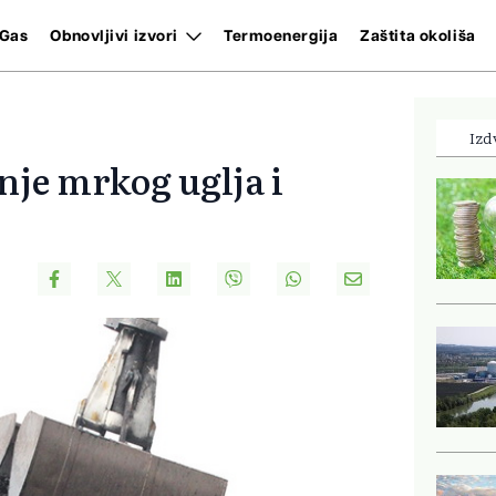
Gas
Obnovljivi izvori
Termoenergija
Zaštita okoliša
Izd
nje mrkog uglja i