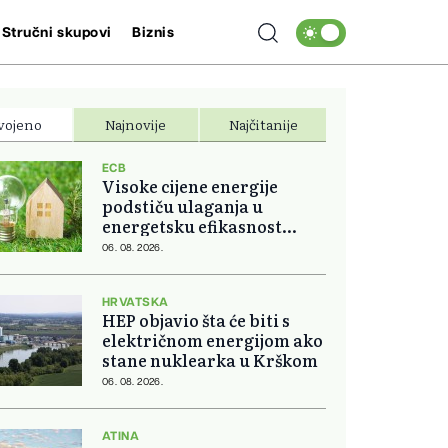
Stručni skupovi
Biznis
vojeno
Najnovije
Najčitanije
ECB
Visoke cijene energije
podstiču ulaganja u
energetsku efikasnost
domova
06. 08. 2026.
HRVATSKA
HEP objavio šta će biti s
električnom energijom ako
stane nuklearka u Krškom
06. 08. 2026.
ATINA