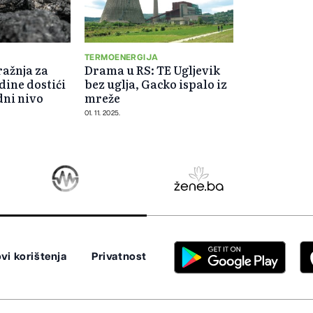
TERMOENERGIJA
ažnja za
Drama u RS: TE Ugljevik
dine dostići
bez uglja, Gacko ispalo iz
dni nivo
mreže
01. 11. 2025.
vi korištenja
Privatnost