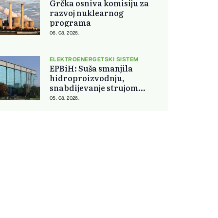
Grčka osniva komisiju za
razvoj nuklearnog
programa
06. 08. 2026.
ELEKTROENERGETSKI SISTEM
EPBiH: Suša smanjila
hidroproizvodnju,
snabdijevanje strujom
ostaje stabilno
05. 08. 2026.