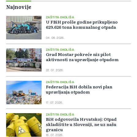
Najnovije
ZAŠTITA OKOLIŠA
U FBiH prošle godine prikupljeno
629.626 tona komunalnog otpada
04. 08. 2026.
ZAŠTITA OKOLIŠA
Grad Mostar pokreće niz pilot
aktivnosti za upravljanje otpadom
22. 07. 2026.
ZAŠTITA OKOLIŠA
Federacija BiH dobila novi plan
upravljanja otpadom
17. 07. 2026.
ZAŠTITA OKOLIŠA
BiH odgovorila Hrvatskoj: Otpad
skladištite u Sloveniji, ne uz našu
granicu
16. 07. 2026.