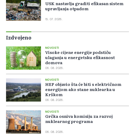
USK nastavlja graditi efikasan sistem
upravljanja otpadom
15. 07. 2026.
Izdvojeno
NOVOSTI
Visoke cijene energije podstiču
ulaganja u energetsku efikasnost
domova
06. 08. 2026.
NOVOSTI
HEP objavio šta će biti s električnom
energijom ako stane nuklearka u
Krškom
06. 08. 2026.
NOVOSTI
Grčka osniva komisiju za razvoj
nuklearnog programa
06. 08. 2026.