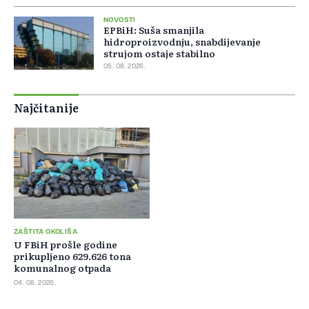
NOVOSTI
EPBiH: Suša smanjila
hidroproizvodnju, snabdijevanje
strujom ostaje stabilno
05. 08. 2026.
Najčitanije
ZAŠTITA OKOLIŠA
U FBiH prošle godine
prikupljeno 629.626 tona
komunalnog otpada
04. 08. 2026.