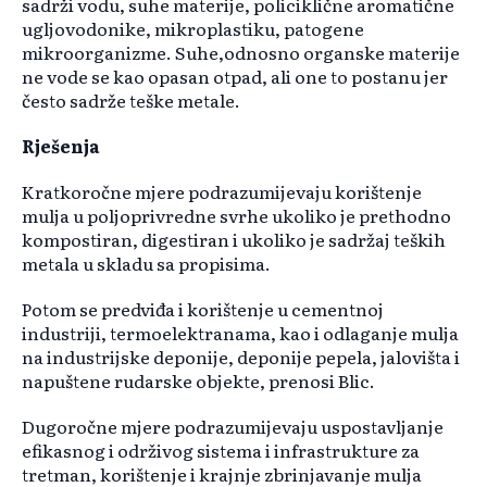
sadrži vodu, suhe materije, policiklične aromatične
ugljovodonike, mikroplastiku, patogene
mikroorganizme. Suhe,odnosno organske materije
ne vode se kao opasan otpad, ali one to postanu jer
često sadrže teške metale.
Rješenja
Kratkoročne mjere podrazumijevaju korištenje
mulja u poljoprivredne svrhe ukoliko je prethodno
kompostiran, digestiran i ukoliko je sadržaj teških
metala u skladu sa propisima.
Potom se predviđa i korištenje u cementnoj
industriji, termoelektranama, kao i odlaganje mulja
na industrijske deponije, deponije pepela, jalovišta i
napuštene rudarske objekte, prenosi Blic.
Dugoročne mjere podrazumijevaju uspostavljanje
efikasnog i održivog sistema i infrastrukture za
tretman, korištenje i krajnje zbrinjavanje mulja