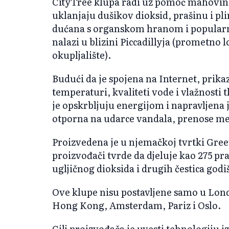
CityTree klupa radi uz pomoć mahovine 
uklanjaju dušikov dioksid, prašinu i pli
dućana s organskom hranom i popularnih
nalazi u blizini Piccadillyja (prometno
okupljalište).
Budući da je spojena na Internet, prikaz
temperaturi, kvaliteti vode i vlažnosti t
je opskrbljuju energijom i napravljena j
otporna na udarce vandala, prenose me
Proizvedena je u njemačkoj tvrtki Green
proizvođači tvrde da djeluje kao 275 prav
ugljičnog dioksida i drugih čestica godi
Ove klupe nisu postavljene samo u Lon
Hong Kong, Amsterdam, Pariz i Oslo.
Cilj proizvođača je uvesti tehnologiju 