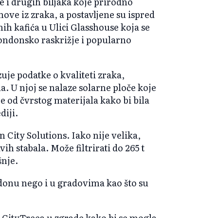
i drugih biljaka koje prirodno
nove iz zraka, a postavljene su ispred
 kafića u Ulici Glasshouse koja se
 londonsko raskrižje i popularno
uje podatke o kvaliteti zraka,
la. U njoj se nalaze solarne ploče koje
e od čvrstog materijala kako bi bila
diji.
 City Solutions. Iako nije velika,
ih stabala. Može filtrirati do 265 t
šnje.
donu nego i u gradovima kao što su
iz CityTreea u zgrade kako bi se mogla