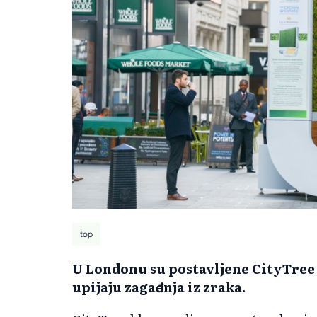
top
U Londonu su postavljene CityTree kl
upijaju zagađenja iz zraka.