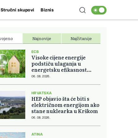
Stručni skupovi
Biznis
vojeno
Najnovije
Najčitanije
ECB
Visoke cijene energije
podstiču ulaganja u
energetsku efikasnost
domova
06. 08. 2026.
HRVATSKA
HEP objavio šta će biti s
električnom energijom ako
stane nuklearka u Krškom
06. 08. 2026.
ATINA