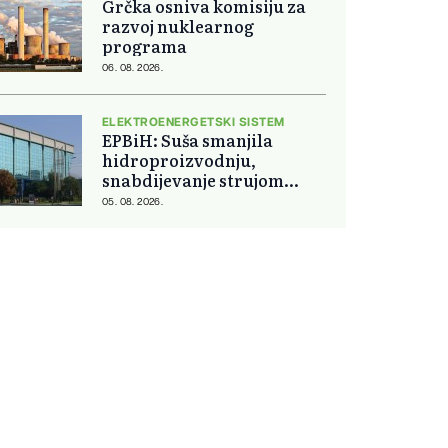
Grčka osniva komisiju za
razvoj nuklearnog
programa
06. 08. 2026.
ELEKTROENERGETSKI SISTEM
EPBiH: Suša smanjila
hidroproizvodnju,
snabdijevanje strujom
ostaje stabilno
05. 08. 2026.