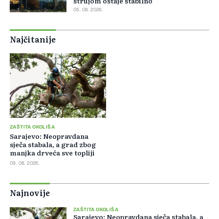
strujom ostaje stabilno
05. 08. 2026.
Najčitanije
ZAŠTITA OKOLIŠA
Sarajevo: Neopravdana
sječa stabala, a grad zbog
manjka drveća sve topliji
09. 08. 2026.
Najnovije
ZAŠTITA OKOLIŠA
Sarajevo: Neopravdana sječa stabala, a