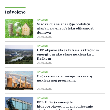
Izdvojeno
NOVOSTI
Visoke cijene energije podstiču
ulaganja u energetsku efikasnost
domova
06. 08. 2026.
NOVOSTI
HEP objavio šta će biti s električnom
energijom ako stane nuklearka u
Krškom
06. 08. 2026.
NOVOSTI
Grčka osniva komisiju za razvoj
nuklearnog programa
06. 08. 2026.
NOVOSTI
EPBiH: Suša smanjila
hidroproizvodnju, snabdijevanje