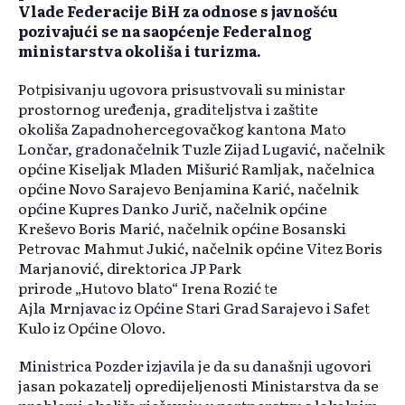
Vlade Federacije BiH za odnose s javnošću
pozivajući se na saopćenje Federalnog
ministarstva okoliša i turizma.
Potpisivanju ugovora prisustvovali su ministar
prostornog uređenja, graditeljstva i zaštite
okoliša
Zapadnohercegovačkog
kantona Mato
Lončar, gradonačelnik Tuzle Zijad
Lugavić
, načelnik
općine Kiseljak Mladen
Mišurić
Ramljak, načelnica
općine Novo Sarajevo Benjamina Karić, načelnik
općine Kupres Danko
Jurič
, načelnik općine
Kreševo Boris Marić, načelnik općine Bosanski
Petrovac Mahmut Jukić, načelnik općine Vitez Boris
Marjanović, direktorica JP Park
prirode
„
Hutovo
blato“ Irena
Rozi
ć
te
Ajla
Mrnjavac
iz Općine Stari Grad Sarajevo i Safet
Kulo iz Općine Olovo.
Ministrica Pozder izjavila je da su današnji ugovori
jasan pokazatelj opredijeljenosti Ministarstva da se