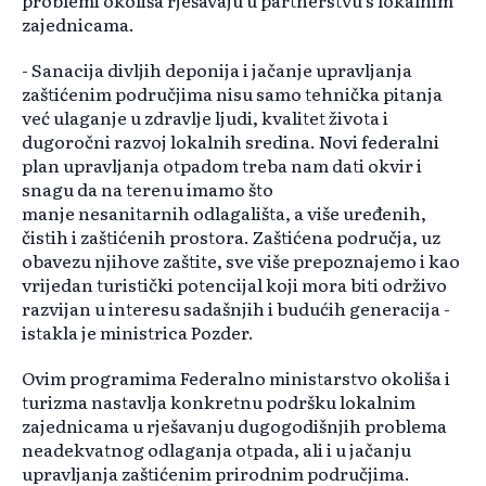
problemi okoliša rješavaju u partnerstvu s lokalnim
zajednicama.
- Sanacija divljih deponija i jačanje upravljanja
zaštićenim područjima nisu samo tehnička pitanja
već ulaganje u zdravlje ljudi,
kvalitet
života i
dugoročni razvoj lokalnih sredina. Novi federalni
plan upravljanja otpadom treba nam dati okvir i
snagu da na terenu imamo što
manje
nesanitarnih
odlagališta, a više uređenih,
čistih i zaštićenih prostora. Zaštićena područja, uz
obavezu njihove zaštite, sve više prepoznajemo i kao
vrijedan turistički potencijal koji mora biti održivo
razvijan u
interesu
sadašnjih i budućih generacija -
istakla je ministrica Pozder.
Ovim programima Federalno ministarstvo okoliša i
turizma nastavlja konkretnu podršku lokalnim
zajednicama u rješavanju dugogodišnjih problema
neadekvatnog odlaganja otpada, ali i u jačanju
upravljanja zaštićenim prirodnim područjima.