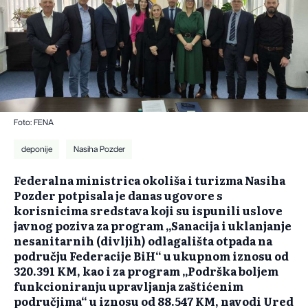
Foto: FENA
deponije
Nasiha Pozder
Federalna ministrica okoliša i turizma
Nasiha
Pozder potpisala je danas ugovore s
korisnicima sredstava koji su ispunili uslove
javnog poziva za program
„Sanacija i uklanjanje
nesanitarnih
(divljih) odlagali
šta otpada na
području Federacije BiH“ u ukupnom iznosu od
320.391 KM, kao i za program
„Podr
ška boljem
funkcioniranju upravljanja zaštićenim
područjima“ u iznosu od 88.547 KM, navodi Ured