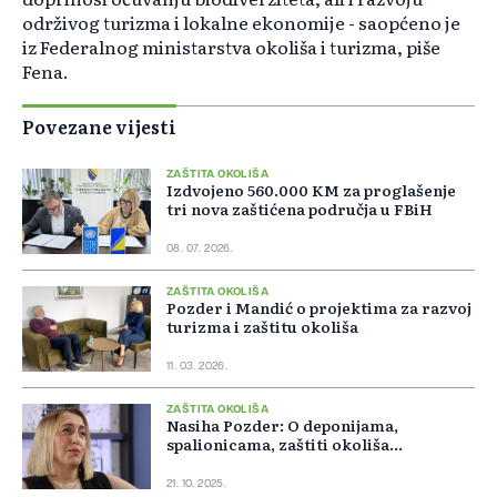
održivog turizma i lokalne ekonomije - saopćeno je
iz Federalnog ministarstva okoliša i turizma, piše
Fena.
Povezane vijesti
ZAŠTITA OKOLIŠA
Izdvojeno 560.000 KM za proglašenje
tri nova zaštićena područja u FBiH
08. 07. 2026.
ZAŠTITA OKOLIŠA
Pozder i Mandić o projektima za razvoj
turizma i zaštitu okoliša
11. 03. 2026.
ZAŠTITA OKOLIŠA
Nasiha Pozder: O deponijama,
spalionicama, zaštiti okoliša...
21. 10. 2025.