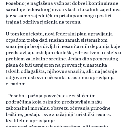
Posebno je naglašena važnost dobre i kontinuirane
saradnje federalnog nivoa vlasti i lokalnih zajednica
jer se samo zajedničkim pristupom mogu postići
trajna i održiva rješenja na terenu.
U tom kontekstu, novi federalni plan upravljanja
otpadom treba dati snažan zamah sistemskom
smanjenju broja divljih i
nesanitarnih
deponija koje
predstavljaju ozbiljan ekološki, zdravstveni i estetski
problem za lokalne sredine. Jedan dio spomenutog
plana će biti usmjeren na prevenciju nastanka
takvih odlagališta, njihovu sanaciju, ali i na jačanje
odgovornosti svih učesnika u sistemu upravljanja
otpadom.
- Posebna pažnja posvećuje se zaštićenim
područjima koja osim što predstavljaju našu
zakonsku i moralnu obavezu
očuvanja
prirodne
baštine, postaju i sve značajniji turistički resurs.
Kvalitetno upravljanje
doprinosi
očuvanju
biodiverziteta
, ali i razvoju