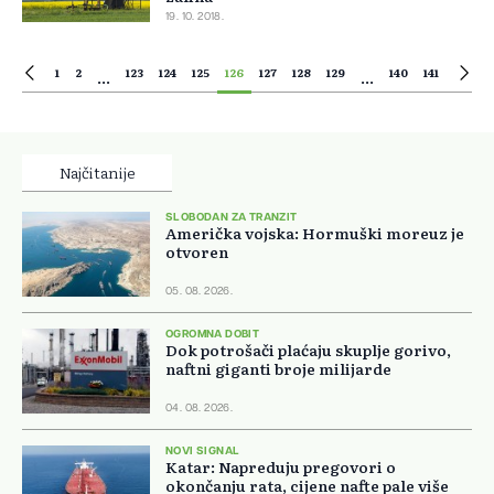
19. 10. 2018.
1
2
123
124
125
126
127
128
129
140
141
...
...
Najčitanije
SLOBODAN ZA TRANZIT
Američka vojska: Hormuški moreuz je
otvoren
05. 08. 2026.
OGROMNA DOBIT
Dok potrošači plaćaju skuplje gorivo,
naftni giganti broje milijarde
04. 08. 2026.
NOVI SIGNAL
Katar: Napreduju pregovori o
okončanju rata, cijene nafte pale više