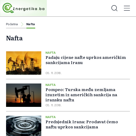
Početna
Nafta
Nafta
NAFTA
Padaju cijene nafte uprkos američkim
sankcijama Iranu
05. 11. 2018.
NAFTA
Pompeo: Turska među zemljama
izuzetim iz američkih sankcija na
iransku naftu
05. 11. 2018.
NAFTA
Predsjednik Irana: Prodavat ćemo
naftu uprkos sankcijama