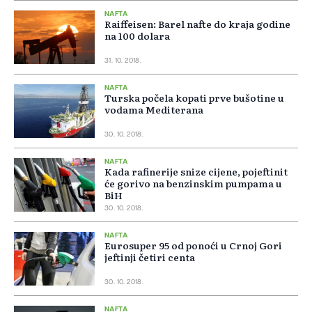
NAFTA
Raiffeisen: Barel nafte do kraja godine
na 100 dolara
31. 10. 2018.
NAFTA
Turska počela kopati prve bušotine u
vodama Mediterana
30. 10. 2018.
NAFTA
Kada rafinerije snize cijene, pojeftinit
će gorivo na benzinskim pumpama u
BiH
30. 10. 2018.
NAFTA
Eurosuper 95 od ponoći u Crnoj Gori
jeftinji četiri centa
30. 10. 2018.
NAFTA