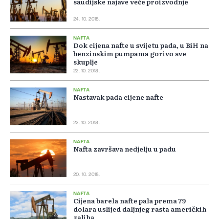
saudijske najave veće proizvodnje
24. 10. 2018.
NAFTA
Dok cijena nafte u svijetu pada, u BiH na
benzinskim pumpama gorivo sve
skuplje
22. 10. 2018.
NAFTA
Nastavak pada cijene nafte
22. 10. 2018.
NAFTA
Nafta završava nedjelju u padu
20. 10. 2018.
NAFTA
Cijena barela nafte pala prema 79
dolara uslijed daljnjeg rasta američkih
zaliha