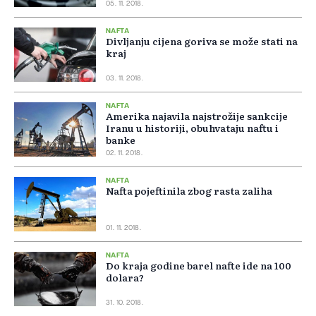
05. 11. 2018.
NAFTA
Divljanju cijena goriva se može stati na
kraj
03. 11. 2018.
NAFTA
Amerika najavila najstrožije sankcije
Iranu u historiji, obuhvataju naftu i
banke
02. 11. 2018.
NAFTA
Nafta pojeftinila zbog rasta zaliha
01. 11. 2018.
NAFTA
Do kraja godine barel nafte ide na 100
dolara?
31. 10. 2018.