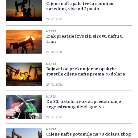
Cijene nafte pale treću sedmicu
zaredom, više od 2 posto
29. 10. 2018.
NAFTA
Irak prestaje izvoziti sirovu naftu u
Iran
27. 10. 2018.
NAFTA
Bojazni od prekomjerne opskrbe
spustile cijene nafte prema 76 dolara
27. 10. 2018.
NAFTA
Do 30. oktobra rok za preuzimanje
regresiranog dizel-goriva
24. 10. 2018.
NAFTA
Cijene nafte potonule na 78 dolara zbog