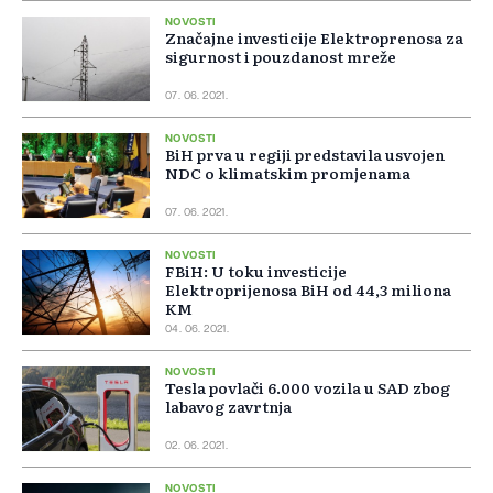
NOVOSTI
Značajne investicije Elektroprenosa za
sigurnost i pouzdanost mreže
07. 06. 2021.
NOVOSTI
BiH prva u regiji predstavila usvojen
NDC o klimatskim promjenama
07. 06. 2021.
NOVOSTI
FBiH: U toku investicije
Elektroprijenosa BiH od 44,3 miliona
KM
04. 06. 2021.
NOVOSTI
Tesla povlači 6.000 vozila u SAD zbog
labavog zavrtnja
02. 06. 2021.
NOVOSTI