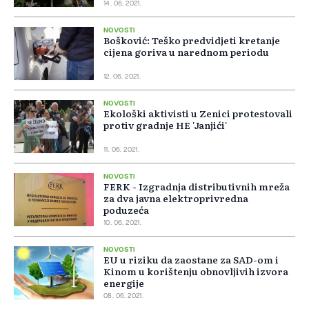
14. 06. 2021.
NOVOSTI
Bošković: Teško predvidjeti kretanje
cijena goriva u narednom periodu
12. 06. 2021.
NOVOSTI
Ekološki aktivisti u Zenici protestovali
protiv gradnje HE 'Janjići'
11. 06. 2021.
NOVOSTI
FERK - Izgradnja distributivnih mreža
za dva javna elektroprivredna
poduzeća
10. 06. 2021.
NOVOSTI
EU u riziku da zaostane za SAD-om i
Kinom u korištenju obnovljivih izvora
energije
08. 06. 2021.