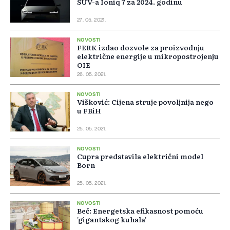
SUV-a Ioniq 7 za 2024. godinu
27. 05. 2021.
NOVOSTI
FERK izdao dozvole za proizvodnju
električne energije u mikropostrojenju
OIE
26. 05. 2021.
NOVOSTI
Višković: Cijena struje povoljnija nego
u FBiH
25. 05. 2021.
NOVOSTI
Cupra predstavila električni model
Born
25. 05. 2021.
NOVOSTI
Beč: Energetska efikasnost pomoću
'gigantskog kuhala'