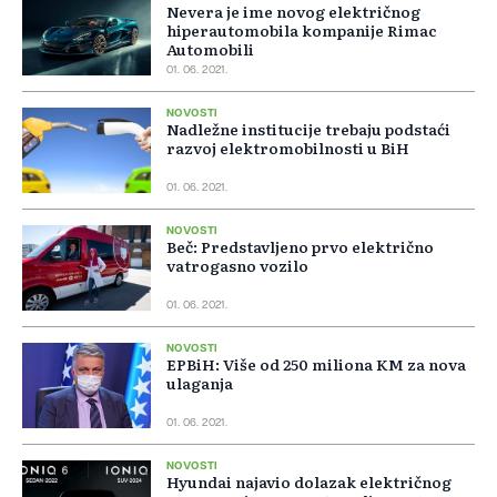
Nevera je ime novog električnog
hiperautomobila kompanije Rimac
Automobili
01. 06. 2021.
NOVOSTI
Nadležne institucije trebaju podstaći
razvoj elektromobilnosti u BiH
01. 06. 2021.
NOVOSTI
Beč: Predstavljeno prvo električno
vatrogasno vozilo
01. 06. 2021.
NOVOSTI
EPBiH: Više od 250 miliona KM za nova
ulaganja
01. 06. 2021.
NOVOSTI
Hyundai najavio dolazak električnog