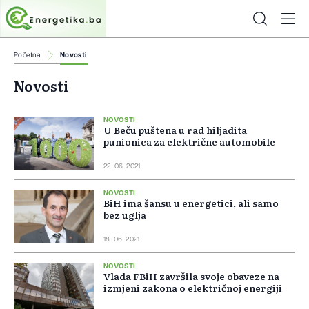
Početna
Novosti
Novosti
NOVOSTI
U Beču puštena u rad hiljadita
punionica za električne automobile
22. 06. 2021.
NOVOSTI
BiH ima šansu u energetici, ali samo
bez uglja
18. 06. 2021.
NOVOSTI
Vlada FBiH završila svoje obaveze na
izmjeni zakona o električnoj energiji