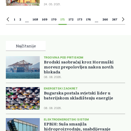
24. 05. 2021.
1
2
168
169
170
171
172
173
174
246
247
...
...
Najčitanije
TRGOVINA POD PRITISKOM
Brodski saobraćaj kroz Hormuški
moreuz prepolovljen nakon novih
blokada
08. 08. 2026.
ENERGETSKI ZAOKRET
Bugarska postala svjetski lider u
baterijskom skladištenju energije
08. 08. 2026.
ELEKTROENERGETSKI SISTEM
EPBiH: Suša smanjila
hidroproizvodnju, snabdijevanje