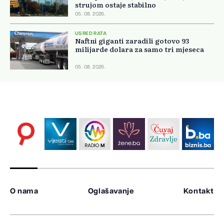
strujom ostaje stabilno
05. 08. 2026.
USRED RATA
Naftni giganti zaradili gotovo 93
milijarde dolara za samo tri mjeseca
05. 08. 2026.
O nama
Oglašavanje
Kontakt