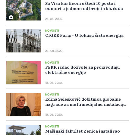
Sa Visa karticom uštedi 10 posto i
odmori u jednom od brojnih bh. čuda
27. 08. 2020.
NOVOSTI
CIGRE Paris - U fokusu čista energija
23. 08. 2020.
NOVOSTI
FERK izdao dozvole za proizvodnju
električne energije
19. 08. 2020.
NOVOSTI
Edina Selesković dobitnica globalne
nagrade za multimedijalnu instalaciju
19. 08. 2020.
NOVOSTI
Mašinski fakultet Zenica instalirao