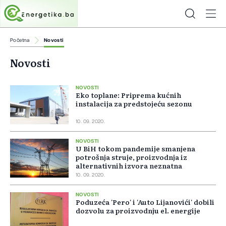
Početna
Novosti
Novosti
NOVOSTI
Eko toplane: Priprema kućnih
instalacija za predstojeću sezonu
10. 09. 2020.
NOVOSTI
U BiH tokom pandemije smanjena
potrošnja struje, proizvodnja iz
alternativnih izvora neznatna
10. 09. 2020.
NOVOSTI
Poduzeća 'Pero' i 'Auto Lijanovići' dobili
dozvolu za proizvodnju el. energije