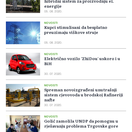
hibridni sistem za proizvodnju el.
energije
05. 08. 2020.
NOVOSTI
Kupci stimulisani da besplatno
preuzimaju viškove struje
05. 08. 2020.
NOVOSTI
Električno vozilo 'ZhiDou' uskoro i u
BiH
30. 07. 2020.
NOVOSTI
Spreman novoizgrađeni unutrašnji
sistem cjevovoda u brodskoj Rafineriji
nafte
30. 07. 2020.
NOVOSTI
Golić zamolila UNDP da pomognu u
rješavanju problema Trgovske gore