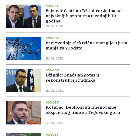
NOVOSTI
Bajrović čestitao Džindiću: Jedna od
najvažnijih promjena u zadnjih 10
godina
28. 08. 2020.
NOVOSTI
Proizvodnja električne energije u junu
manja za 23 odsto
28. 08. 2020.
NOVOSTI
Džindić: Značajan potez u
rekonstrukciji rudnika
28. 08. 2020.
NOVOSTI
Košarac: Deblokirati imenovanje
ekspertnog tima za Trgovsku goru
27. 08. 2020.
NOVOSTI