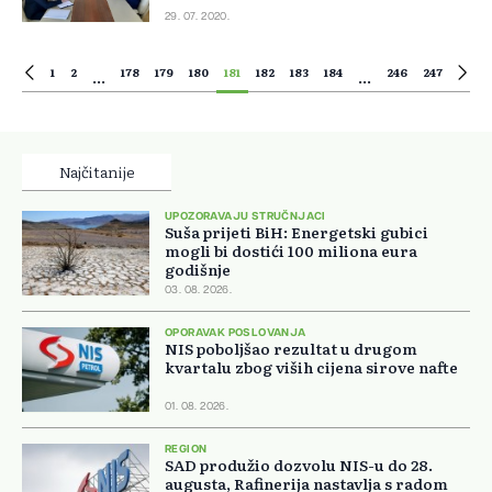
29. 07. 2020.
1
2
178
179
180
181
182
183
184
246
247
...
...
Najčitanije
UPOZORAVAJU STRUČNJACI
Suša prijeti BiH: Energetski gubici
mogli bi dostići 100 miliona eura
godišnje
03. 08. 2026.
OPORAVAK POSLOVANJA
NIS poboljšao rezultat u drugom
kvartalu zbog viših cijena sirove nafte
01. 08. 2026.
REGION
SAD produžio dozvolu NIS-u do 28.
augusta, Rafinerija nastavlja s radom