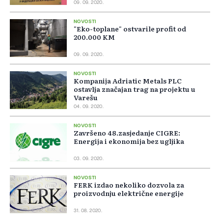
09. 09. 2020.
NOVOSTI
"Eko-toplane" ostvarile profit od
200.000 KM
09. 09. 2020.
NOVOSTI
Kompanija Adriatic Metals PLC
ostavlja značajan trag na projektu u
Varešu
04. 09. 2020.
NOVOSTI
Završeno 48.zasjedanje CIGRE:
Energija i ekonomija bez ugljika
03. 09. 2020.
NOVOSTI
FERK izdao nekoliko dozvola za
proizvodnju električne energije
31. 08. 2020.