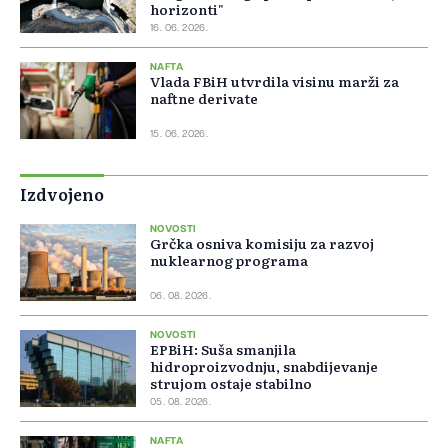
horizonti"
16. 06. 2026.
NAFTA
Vlada FBiH utvrdila visinu marži za
naftne derivate
15. 06. 2026.
Izdvojeno
NOVOSTI
Grčka osniva komisiju za razvoj
nuklearnog programa
06. 08. 2026.
NOVOSTI
EPBiH: Suša smanjila
hidroproizvodnju, snabdijevanje
strujom ostaje stabilno
05. 08. 2026.
NAFTA