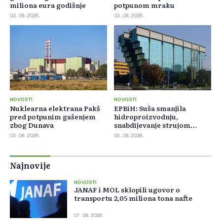
miliona eura godišnje
potpunom mraku
03. 08. 2026.
03. 08. 2026.
NOVOSTI
NOVOSTI
Nuklearna elektrana Pakš
EPBiH: Suša smanjila
pred potpunim gašenjem
hidroproizvodnju,
zbog Dunava
snabdijevanje strujom
ostaje stabilno
03. 08. 2026.
05. 08. 2026.
Najnovije
NOVOSTI
JANAF i MOL sklopili ugovor o
transportu 2,05 miliona tona nafte
07. 08. 2026.