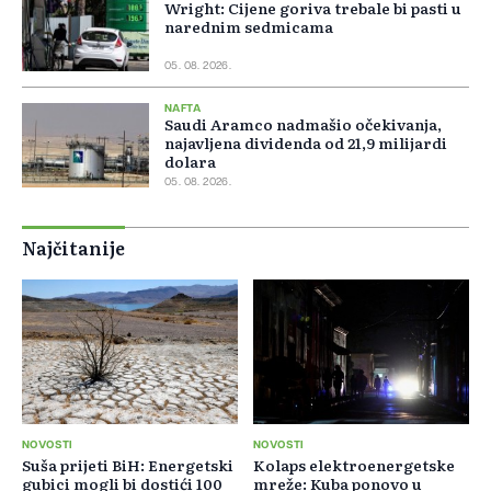
Wright: Cijene goriva trebale bi pasti u
narednim sedmicama
05. 08. 2026.
NAFTA
Saudi Aramco nadmašio očekivanja,
najavljena dividenda od 21,9 milijardi
dolara
05. 08. 2026.
Najčitanije
NOVOSTI
NOVOSTI
Suša prijeti BiH: Energetski
Kolaps elektroenergetske
gubici mogli bi dostići 100
mreže: Kuba ponovo u