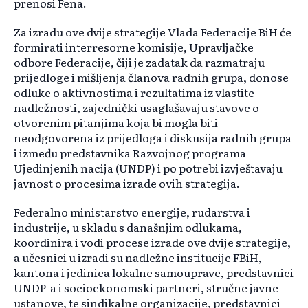
prenosi Fena.
Za izradu ove dvije strategije Vlada Federacije BiH će
formirati interresorne komisije, Upravljačke
odbore Federacije, čiji je zadatak da razmatraju
prijedloge i mišljenja članova radnih grupa, donose
odluke o aktivnostima i rezultatima iz vlastite
nadležnosti, zajednički usaglašavaju stavove o
otvorenim pitanjima koja bi mogla biti
neodgovorena iz prijedloga i diskusija radnih grupa
i između predstavnika Razvojnog programa
Ujedinjenih nacija (UNDP) i po potrebi izvještavaju
javnost o procesima izrade ovih strategija.
Federalno ministarstvo energije, rudarstva i
industrije, u skladu s današnjim odlukama,
koordinira i vodi procese izrade ove dvije strategije,
a učesnici u izradi su nadležne institucije FBiH,
kantona i jedinica lokalne samouprave, predstavnici
UNDP-a i socioekonomski partneri, stručne javne
ustanove, te sindikalne organizacije, predstavnici