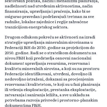
sektorskih politika, načini i mehanizmi planiranja,
nadležnosti nad utvrđenim aktivnostima, način
finansiranja, upravljanja i praćenja, kako bi se
osigurao pravedan i podržavajući tretman za sve
radnike, lokalne zajednice i regije zahvaćene
tranzicijiom energetskog sektora.
Drugom odlukom pokreću se aktivnosti na izradi
strategije upravljanja mineralnim sirovinama u
Federaciji BiH do 2030. godine sa projekcijom do
2050. godine. Radi se o strateškom dokumentu na
nivou FBiH koji predstavlja osnovni nacionalni
dokument upravljanja resursima, rezervama i
kvalitetu mineralnih sirovina, a koji su na prostoru
Federacije identifikovani, utvrđeni, dovoljno ili
nedovoljno istraženi, dokazani sa procjenjenim
rezervama i kvalitetetom, te koji su u fazi planiranja
ili vršenja eksploatacije, prestanka eksploatacije,
zatvaranja i saniranja ležišta, a sve u skladu sa
potrebama razvoja privrede i prostorno-planskim
dokumentima FBiH.