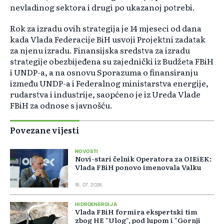
nevladinog sektora i drugi po ukazanoj potrebi.
Rok za izradu ovih strategija je 14 mjeseci od dana
kada Vlada Federacije BiH usvoji Projektni zadatak
za njenu izradu. Finansijska sredstva za izradu
strategije obezbijeđena su zajednički iz Budžeta FBiH
i UNDP-a, a na osnovu Sporazuma o finansiranju
između UNDP-a i Federalnog ministarstva energije,
rudarstva i industrije, saopćeno je iz Ureda Vlade
FBiH za odnose s javnošću.
Povezane vijesti
NOVOSTI
Novi-stari čelnik Operatora za OIEiEK:
Vlada FBiH ponovo imenovala Valku
16. 07. 2026.
HIDROENERGIJA
Vlada FBiH formira ekspertski tim
zbog HE "Ulog", pod lupom i "Gornji