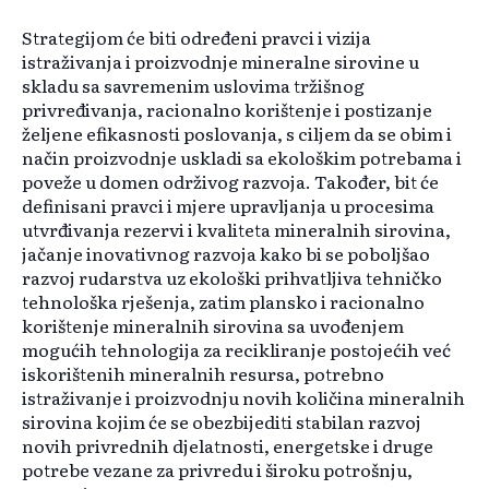
Strategijom će biti određeni pravci i vizija
istraživanja i proizvodnje mineralne sirovine u
skladu sa savremenim uslovima tržišnog
privređivanja, racionalno korištenje i postizanje
željene efikasnosti poslovanja, s ciljem da se obim i
način proizvodnje uskladi sa ekološkim potrebama i
poveže u domen održivog razvoja. Također, bit će
definisani pravci i mjere upravljanja u procesima
utvrđivanja rezervi i kvaliteta mineralnih sirovina,
jačanje inovativnog razvoja kako bi se poboljšao
razvoj rudarstva uz ekološki prihvatljiva tehničko
tehnološka rješenja, zatim plansko i racionalno
korištenje mineralnih sirovina sa uvođenjem
mogućih tehnologija za recikliranje postojećih već
iskorištenih mineralnih resursa, potrebno
istraživanje i proizvodnju novih količina mineralnih
sirovina kojim će se obezbijediti stabilan razvoj
novih privrednih djelatnosti, energetske i druge
potrebe vezane za privredu i široku potrošnju,