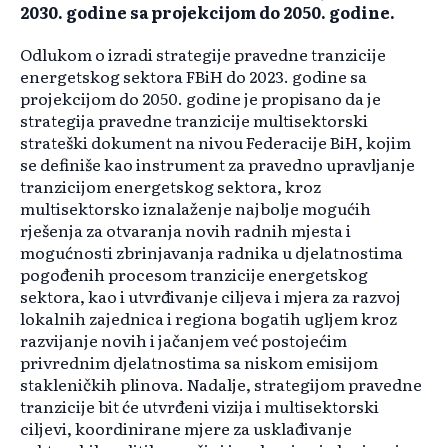
2030. godine sa projekcijom do 2050. godine.
Odlukom o izradi strategije pravedne tranzicije
energetskog sektora FBiH do 2023. godine sa
projekcijom do 2050. godine je propisano da je
strategija pravedne tranzicije multisektorski
strateški dokument na nivou Federacije BiH, kojim
se definiše kao instrument za pravedno upravljanje
tranzicijom energetskog sektora, kroz
multisektorsko iznalaženje najbolje mogućih
rješenja za otvaranja novih radnih mjesta i
mogućnosti zbrinjavanja radnika u djelatnostima
pogođenih procesom tranzicije energetskog
sektora, kao i utvrđivanje ciljeva i mjera za razvoj
lokalnih zajednica i regiona bogatih ugljem kroz
razvijanje novih i jačanjem već postojećim
privrednim djelatnostima sa niskom emisijom
stakleničkih plinova. Nadalje, strategijom pravedne
tranzicije bit će utvrđeni vizija i multisektorski
ciljevi, koordinirane mjere za usklađivanje