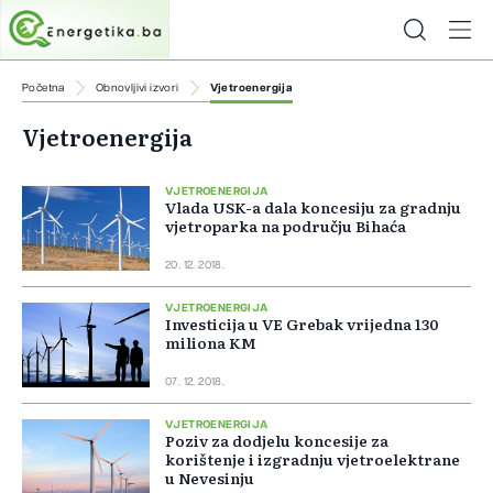
Početna
Obnovljivi izvori
Vjetroenergija
Vjetroenergija
VJETROENERGIJA
Vlada USK-a dala koncesiju za gradnju
vjetroparka na području Bihaća
20. 12. 2018.
VJETROENERGIJA
Investicija u VE Grebak vrijedna 130
miliona KM
07. 12. 2018.
VJETROENERGIJA
Poziv za dodjelu koncesije za
korištenje i izgradnju vjetroelektrane
u Nevesinju