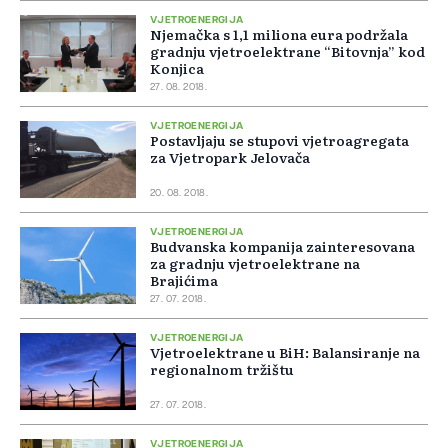
VJETROENERGIJA
Njemačka s 1,1 miliona eura podržala
gradnju vjetroelektrane “Bitovnja” kod
Konjica
27. 08. 2018.
VJETROENERGIJA
Postavljaju se stupovi vjetroagregata
za Vjetropark Jelovača
20. 08. 2018.
VJETROENERGIJA
Budvanska kompanija zainteresovana
za gradnju vjetroelektrane na
Brajićima
27. 07. 2018.
VJETROENERGIJA
Vjetroelektrane u BiH: Balansiranje na
regionalnom tržištu
27. 07. 2018.
VJETROENERGIJA