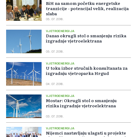
BiH na samom početku energetske
tranzicije - potencijal velik, realizacija
slaba
05. 07. 2018.
VJETROENERGIJA
Danas okrugli stol o smanjenju rizika
izgradnje vjetroelektrana
05. 07. 2018.
VJETROENERGIJA
U toku izbor stručnih konsultanata za
izgradnju vjetroparka Hrgud
04. 07. 2018.
VJETROENERGIJA
Mostar: Okrugli stol o smanjenju
rizika izgradnje vjetroelektrana
03. 07. 2018.
VJETROENERGIJA
Nijemci nastavljaju ulagati u projekte