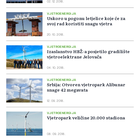
02. 12. 2018.
VJETROENERGIJA
Uskoro u pogonu letjelice koje će za
svoj rad koristiti snagu vjetra
20. 10. 2018.
VJETROENERGIJA
Izaslanstvo HBŽ-a posjetilo gradilište
vjetroelektrane Jelovača
04. 10. 2018.
VJETROENERGIJA
Srbija: Otvoren vjetropark Alibunar
snage 42 megavata
12. 09. 2018.
VJETROENERGIJA
Vjetropark veličine 20.000 stadiona
08. 09. 2018.