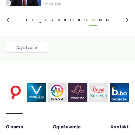
17. 05. 2018.
1
2
6
7
8
9
10
11
12
13
14
15
...
Najčitanije
O nama
Oglašavanje
Kontakt