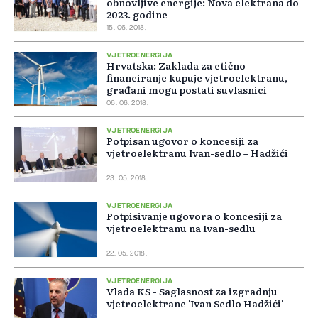
obnovljive energije: Nova elektrana do
2023. godine
15. 06. 2018.
VJETROENERGIJA
Hrvatska: Zaklada za etično
financiranje kupuje vjetroelektranu,
građani mogu postati suvlasnici
06. 06. 2018.
VJETROENERGIJA
Potpisan ugovor o koncesiji za
vjetroelektranu Ivan-sedlo – Hadžići
23. 05. 2018.
VJETROENERGIJA
Potpisivanje ugovora o koncesiji za
vjetroelektranu na Ivan-sedlu
22. 05. 2018.
VJETROENERGIJA
Vlada KS - Saglasnost za izgradnju
vjetroelektrane 'Ivan Sedlo Hadžići'