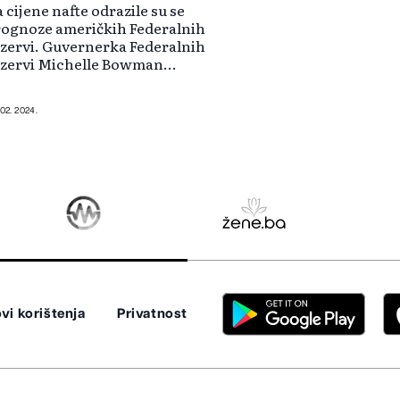
 cijene nafte odrazile su se
rognoze američkih Federalnih
zervi. Guvernerka Federalnih
ezervi Michelle Bowman
gnalizirala da joj se ne žuri sa
manjenjem kamatnih stopa u SAD-
 posebno s obzirom na rizike
 02. 2024.
većanja inflacije koji b...
vi korištenja
Privatnost