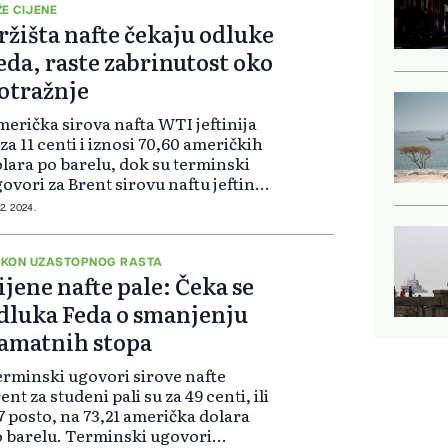
ŽE CIJENE
ržišta nafte čekaju odluke
eda, raste zabrinutost oko
otražnje
erička sirova nafta WTI jeftinija
 za 11 centi i iznosi 70,60 američkih
lara po barelu, dok su terminski
ovori za Brent sirovu naftu jeftiniji
 šest centi, te iznose 73,85 dolara
12. 2024.
 barelu. „Cijene su pod pritiskom
og realizaci...
KON UZASTOPNOG RASTA
ijene nafte pale: Čeka se
dluka Feda o smanjenju
amatnih stopa
rminski ugovori sirove nafte
ent za studeni pali su za 49 centi, ili
7 posto, na 73,21 američka dolara
 barelu. Terminski ugovori