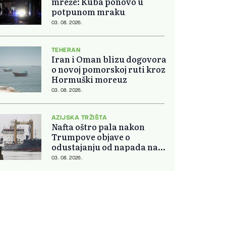
mreže: Kuba ponovo u
potpunom mraku
03. 08. 2026.
TEHERAN
Iran i Oman blizu dogovora
o novoj pomorskoj ruti kroz
Hormuški moreuz
03. 08. 2026.
AZIJSKA TRŽIŠTA
Nafta oštro pala nakon
Trumpove objave o
odustajanju od napada na
Iran
03. 08. 2026.