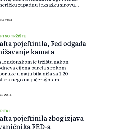
eričku zapadnu teksašku sirovu
TI) naftu niži za 13 centi, te iznose
,50 dolara po barelu. “Pregovori o
gućem prekidu vatre...
 04. 2024.
FTNO TRŽIŠTE
afta pojeftinila, Fed odgađa
nižavanje kamata
 londonskom je tržištu nakon
dneva cijena barela s rokom
poruke u maju bila niža za 1,20
lara nego na jučerašnjem
tvaranju trgovine i iznosila je 86,16
lara. Na američkom je tržištu barel
rokom isporuke u maju bio jeftiniji
 03. 2024.
..
PITAL
afta pojeftinila zbog izjava
vaničnika FED-a