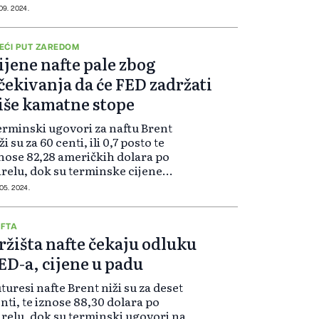
eričke sirove nafte (WTI) za
 09. 2024.
tobar pali su 50 centi, ili 0,7 posto,
 70,69 dolara po barelu. “S...
EĆI PUT ZAREDOM
ijene nafte pale zbog
čekivanja da će FED zadržati
iše kamatne stope
rminski ugovori za naftu Brent
ži su za 60 centi, ili 0,7 posto te
nose 82,28 američkih dolara po
relu, dok su terminske cijene
eričke zapadno teksaške srednje
 05. 2024.
rove nafte (WTI) niže za 64 centa,
i 0,8 posto. Njihova cijena je...
FTA
ržišta nafte čekaju odluku
ED-a, cijene u padu
turesi nafte Brent niži su za deset
nti, te iznose 88,30 dolara po
relu, dok su terminski ugovori na