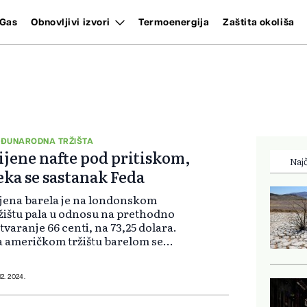
Gas
Obnovljivi izvori
Termoenergija
Zaštita okoliša
ĐUNARODNA TRŽIŠTA
ijene nafte pod pritiskom,
Najč
eka se sastanak Feda
jena barela je na londonskom
žištu pala u odnosu na prethodno
tvaranje 66 centi, na 73,25 dolara.
 američkom tržištu barelom se
govalo po 74 centa nižoj cijeni, od
,97 dolara. Smanjenje dobiti
akon prošlosedmičnog rasta od
12. 2024.
s...