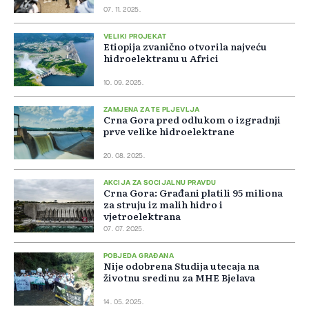
07. 11. 2025.
VELIKI PROJEKAT
Etiopija zvanično otvorila najveću
hidroelektranu u Africi
10. 09. 2025.
ZAMJENA ZA TE PLJEVLJA
Crna Gora pred odlukom o izgradnji
prve velike hidroelektrane
20. 08. 2025.
AKCIJA ZA SOCIJALNU PRAVDU
Crna Gora: Građani platili 95 miliona
za struju iz malih hidro i
vjetroelektrana
07. 07. 2025.
POBJEDA GRAĐANA
Nije odobrena Studija utecaja na
životnu sredinu za MHE Bjelava
14. 05. 2025.