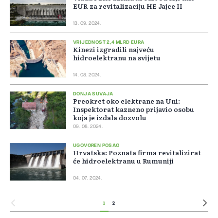
EUR za revitalizaciju HE Jajce II
13. 09. 2024.
VRIJEDNOST 2,4 MLRD EURA
Kinezi izgradili najveću
hidroelektranu na svijetu
14. 08. 2024.
DONJA SUVAJA
Preokret oko elektrane na Uni:
Inspektorat kazneno prijavio osobu
koja je izdala dozvolu
09. 08. 2024.
UGOVOREN POSAO
Hrvatska: Poznata firma revitalizirat
će hidroelektranu u Rumuniji
04. 07. 2024.
1
2