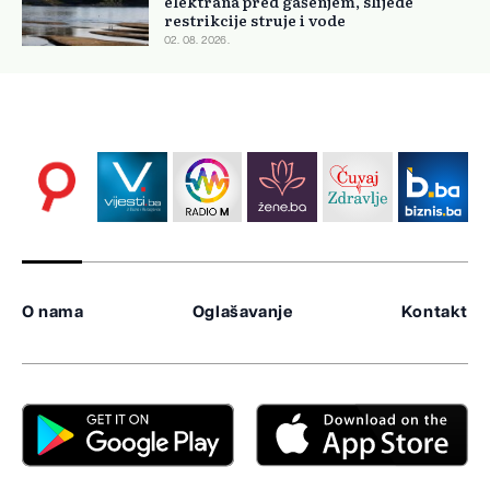
elektrana pred gašenjem, slijede
restrikcije struje i vode
02. 08. 2026.
O nama
Oglašavanje
Kontakt