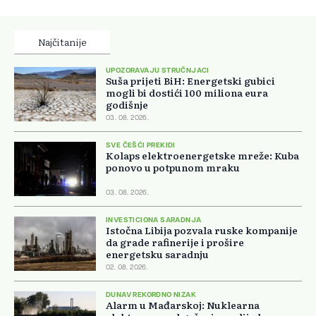
Najčitanije
UPOZORAVAJU STRUČNJACI
Suša prijeti BiH: Energetski gubici
mogli bi dostići 100 miliona eura
godišnje
03. 08. 2026.
SVE ČEŠĆI PREKIDI
Kolaps elektroenergetske mreže: Kuba
ponovo u potpunom mraku
03. 08. 2026.
INVESTICIONA SARADNJA
Istočna Libija pozvala ruske kompanije
da grade rafinerije i prošire
energetsku saradnju
02. 08. 2026.
DUNAV REKORDNO NIZAK
Alarm u Mađarskoj: Nuklearna