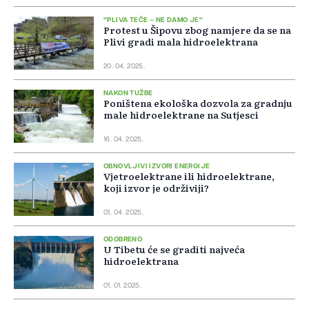
"PLIVA TEČE – NE DAMO JE"
Protest u Šipovu zbog namjere da se na
Plivi gradi mala hidroelektrana
20. 04. 2025.
NAKON TUŽBE
Poništena ekološka dozvola za gradnju
male hidroelektrane na Sutjesci
16. 04. 2025.
OBNOVLJIVI IZVORI ENERGIJE
Vjetroelektrane ili hidroelektrane,
koji izvor je održiviji?
01. 04. 2025.
ODOBRENO
U Tibetu će se graditi najveća
hidroelektrana
01. 01. 2025.