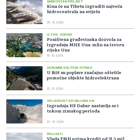
AMBICIOZAN PROJEKT
Kina će na Tibetu izgraditi najveću
hidrocentralu na svijetu
26. 12. 2024.
IZ 2016. GODINE
Poništena građevinska dozvola za
izgradnju MHE Una-mlin na izvoru
rijeke Une
16. 10. 2024.
OGROMNE KOLIČINE OTPADA
U BiH su poplave značajno oštetile
pomoćne objekte hidroelektrana
13. 10. 2024.
VRIJEDNOST 661 MILIONA KM
Izgradnja HE Dabar nastavlja se i
tokom zimskog perioda
07. 10. 2024.
PROJEKTI
Vlada FBiH uzima kredit od 31,5 mil