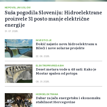
NEPOVOLJNI USLOVI
Suša pogodila Sloveniju: Hidroelektrane
proizvele 31 posto manje električne
energije
31. 07. 2026.
INVESTICIJE
Đokić najavio novu hidroelektranu u
Bileći i nove solarne projekte
22. 06. 2026.
ELEKTROPRIVREDA BIH
Deset metara vode u 48 sati: Kako je
Mostar spašen od potopa
08. 01. 2026.
HIDROELEKTRANA
Dabar za jaču energetsku i ekonomsku
stabilnost Hercegovine