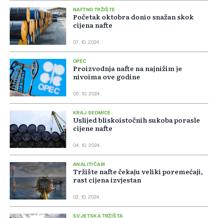
NAFTNO TRŽIŠTE
Početak oktobra donio snažan skok
cijena nafte
07. 10. 2024.
OPEC
Proizvodnja nafte na najnižim je
nivoima ove godine
05. 10. 2024.
KRAJ SEDMICE
Uslijed bliskoistočnih sukoba porasle
cijene nafte
04. 10. 2024.
ANALITIČARI
Tržište nafte čekaju veliki poremećaji,
rast cijena izvjestan
02. 10. 2024.
SVJETSKA TRŽIŠTA