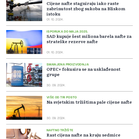
Cijene nafte stagniraju iako raste
zabrinutost zbog sukoba na Bliskom
istoku
01. 10. 2024.
ISPORUKA DO MAJA 2025.
SAD kupuje šest miliona barela nafte za
strateške rezerve nafte
01. 10. 2024.
SMANJENA PROIZVODNJA
OPEC+ fokusira se na usklađenost
grupe
30. 09. 2024.
VIŠE OD TRI POSTO
Na svjetskim tržištima pale cijene nafte
30. 09. 2024.
NAFTNO TRŽIŠTE
Rast cijena nafte na kraju sedmice