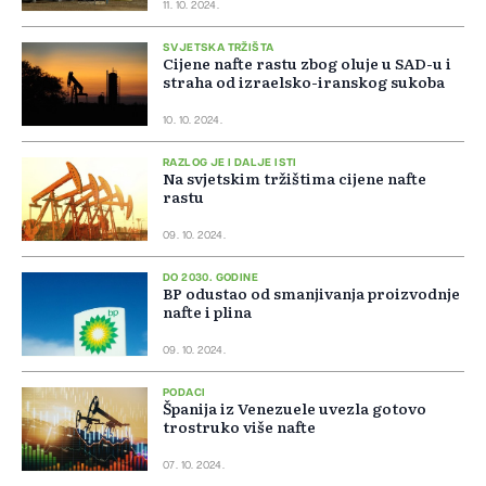
11. 10. 2024.
SVJETSKA TRŽIŠTA
Cijene nafte rastu zbog oluje u SAD-u i
straha od izraelsko-iranskog sukoba
10. 10. 2024.
RAZLOG JE I DALJE ISTI
Na svjetskim tržištima cijene nafte
rastu
09. 10. 2024.
DO 2030. GODINE
BP odustao od smanjivanja proizvodnje
nafte i plina
09. 10. 2024.
PODACI
Španija iz Venezuele uvezla gotovo
trostruko više nafte
07. 10. 2024.