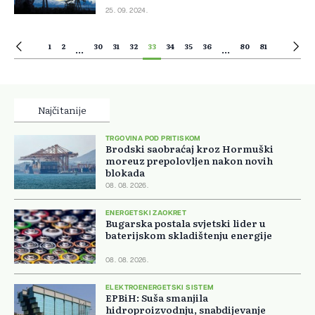
25. 09. 2024.
1
2
30
31
32
33
34
35
36
80
81
...
...
Najčitanije
TRGOVINA POD PRITISKOM
Brodski saobraćaj kroz Hormuški
moreuz prepolovljen nakon novih
blokada
08. 08. 2026.
ENERGETSKI ZAOKRET
Bugarska postala svjetski lider u
baterijskom skladištenju energije
08. 08. 2026.
ELEKTROENERGETSKI SISTEM
EPBiH: Suša smanjila
hidroproizvodnju, snabdijevanje