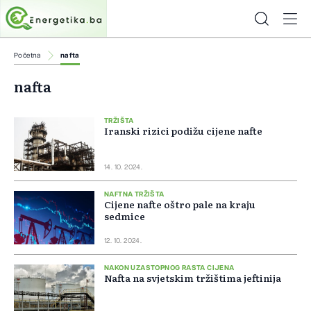
Početna
nafta
nafta
TRŽIŠTA
Iranski rizici podižu cijene nafte
14. 10. 2024.
NAFTNA TRŽIŠTA
Cijene nafte oštro pale na kraju
sedmice
12. 10. 2024.
NAKON UZASTOPNOG RASTA CIJENA
Nafta na svjetskim tržištima jeftinija