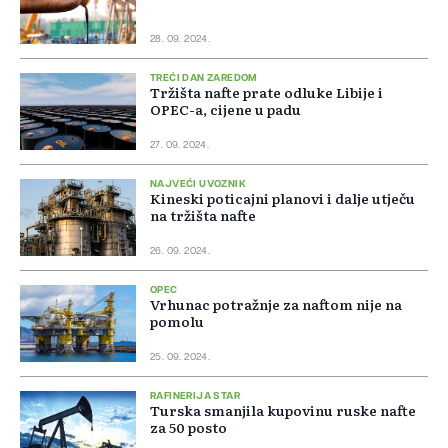
28. 09. 2024.
TREĆI DAN ZAREDOM
Tržišta nafte prate odluke Libije i
OPEC-a, cijene u padu
27. 09. 2024.
NAJVEĆI UVOZNIK
Kineski poticajni planovi i dalje utječu
na tržišta nafte
26. 09. 2024.
OPEC
Vrhunac potražnje za naftom nije na
pomolu
25. 09. 2024.
RAFINERIJA STAR
Turska smanjila kupovinu ruske nafte
za 50 posto