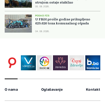
strujom ostaje stabilno
05. 08. 2026.
PODACI FZS
U FBiH prošle godine prikupljeno
629.626 tona komunalnog otpada
04. 08. 2026.
O nama
Oglašavanje
Kontakt