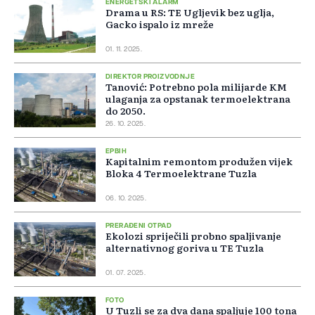
ENERGETSKI ALARM
Drama u RS: TE Ugljevik bez uglja,
Gacko ispalo iz mreže
01. 11. 2025.
DIREKTOR PROIZVODNJE
Tanović: Potrebno pola milijarde KM
ulaganja za opstanak termoelektrana
do 2050.
26. 10. 2025.
EPBIH
Kapitalnim remontom produžen vijek
Bloka 4 Termoelektrane Tuzla
06. 10. 2025.
PRERAĐENI OTPAD
Ekolozi spriječili probno spaljivanje
alternativnog goriva u TE Tuzla
01. 07. 2025.
FOTO
U Tuzli se za dva dana spaljuje 100 tona