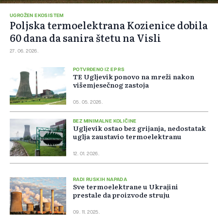
UGROŽEN EKOSISTEM
Poljska termoelektrana Kozienice dobila
60 dana da sanira štetu na Visli
27. 06. 2026.
POTVRĐENO IZ EP RS
TE Ugljevik ponovo na mreži nakon
višemjesečnog zastoja
05. 05. 2026.
BEZ MINIMALNE KOLIČINE
Ugljevik ostao bez grijanja, nedostatak
uglja zaustavio termoelektranu
12. 01. 2026.
RADI RUSKIH NAPADA
Sve termoelektrane u Ukrajini
prestale da proizvode struju
09. 11. 2025.