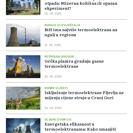
otpada: Mizerna količina ili opasan
ekperiment?
23. 06. 2025.
PODACI IZ IZVJEŠTAJA
BiH ima najviše termoelektrana na
ugalj u regionu
19. 06. 2025.
POTPISAN UGOVOR
Grčka planira gradnju gasne
termoelektrane
25. 05. 2025.
DOBRE VIJESTI
Isključenje termoelektrane Pljevlja ne
mijenja cijene struje u Crnoj Gori
24. 04. 2025.
GLAVNI IZVOR CO₂
Energetska efikasnost u
termoelektranama: Kako smanjiti