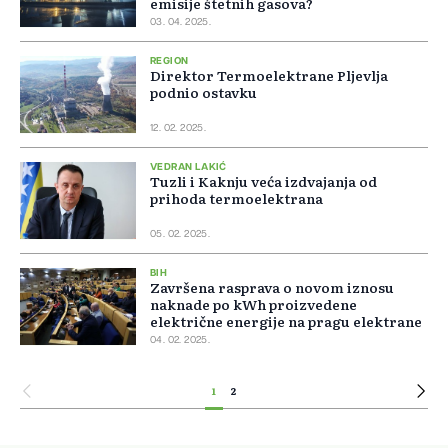
emisije štetnih gasova?
03. 04. 2025.
REGION
Direktor Termoelektrane Pljevlja
podnio ostavku
12. 02. 2025.
VEDRAN LAKIĆ
Tuzli i Kaknju veća izdvajanja od
prihoda termoelektrana
05. 02. 2025.
BIH
Završena rasprava o novom iznosu
naknade po kWh proizvedene
električne energije na pragu elektrane
04. 02. 2025.
1
2