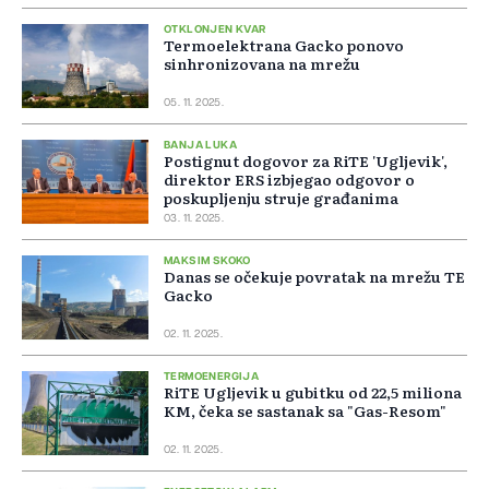
OTKLONJEN KVAR
Termoelektrana Gacko ponovo
sinhronizovana na mrežu
05. 11. 2025.
BANJA LUKA
Postignut dogovor za RiTE 'Ugljevik',
direktor ERS izbjegao odgovor o
poskupljenju struje građanima
03. 11. 2025.
MAKSIM SKOKO
Danas se očekuje povratak na mrežu TE
Gacko
02. 11. 2025.
TERMOENERGIJA
RiTE Ugljevik u gubitku od 22,5 miliona
KM, čeka se sastanak sa "Gas-Resom"
02. 11. 2025.