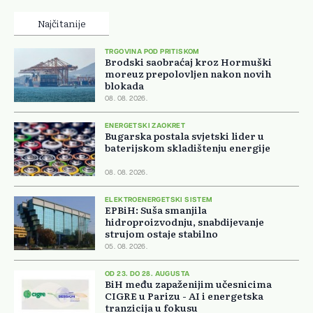
Najčitanije
TRGOVINA POD PRITISKOM
Brodski saobraćaj kroz Hormuški
moreuz prepolovljen nakon novih
blokada
08. 08. 2026.
ENERGETSKI ZAOKRET
Bugarska postala svjetski lider u
baterijskom skladištenju energije
08. 08. 2026.
ELEKTROENERGETSKI SISTEM
EPBiH: Suša smanjila
hidroproizvodnju, snabdijevanje
strujom ostaje stabilno
05. 08. 2026.
OD 23. DO 28. AUGUSTA
BiH među zapaženijim učesnicima
CIGRE u Parizu - AI i energetska
tranzicija u fokusu