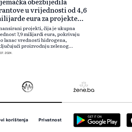
jemačka obezbijedila
rantove u vrijednosti od 4,6
ilijarde eura za projekte
odonika
nansirani projekti, čija je ukupna
ednost 7,9 milijardi eura, pokrivaju
o lanac vrednosti hidrogena,
ljučujući proizvodnju zelenog
donika u elektrolizerima kapciteta
 07. 2024.
4 gigavata, koje pokreće energija iz
novljivih izvora, i ino...
vi korištenja
Privatnost