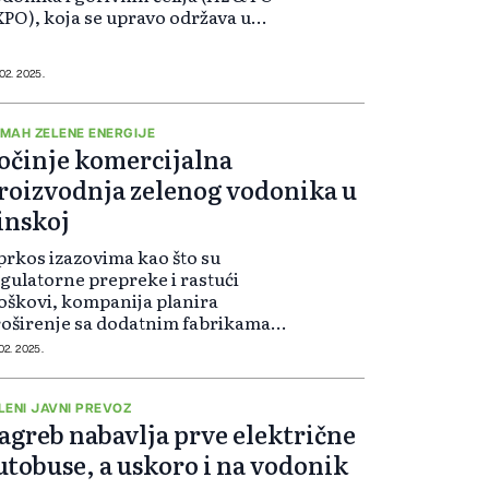
PO), koja se upravo održava u
kiju. Kako navode, novi FC sistem
 dizajniran da zadovolji specifične
trebe komercijalnog sekto...
 02. 2025.
MAH ZELENE ENERGIJE
očinje komercijalna
roizvodnja zelenog vodonika u
inskoj
rkos izazovima kao što su
gulatorne prepreke i rastući
oškovi, kompanija planira
oširenje sa dodatnim fabrikama
ćeg kapaciteta. Očekuje se da će
 02. 2025.
ve ekološke regulative i promene
američkoj politici stvoriti prilike za
čanje e...
LENI JAVNI PREVOZ
agreb nabavlja prve električne
utobuse, a uskoro i na vodonik