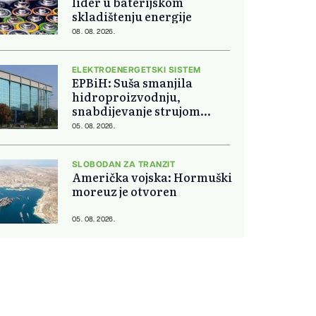
lider u baterijskom
skladištenju energije
08. 08. 2026.
ELEKTROENERGETSKI SISTEM
EPBiH: Suša smanjila
hidroproizvodnju,
snabdijevanje strujom
ostaje stabilno
05. 08. 2026.
SLOBODAN ZA TRANZIT
Američka vojska: Hormuški
moreuz je otvoren
05. 08. 2026.