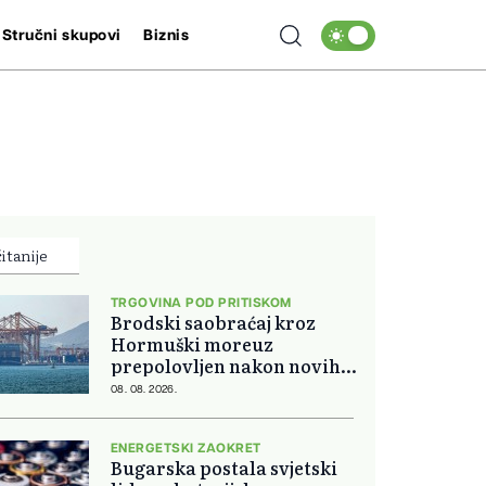
Stručni skupovi
Biznis
itanije
TRGOVINA POD PRITISKOM
Brodski saobraćaj kroz
Hormuški moreuz
prepolovljen nakon novih
blokada
08. 08. 2026.
ENERGETSKI ZAOKRET
Bugarska postala svjetski