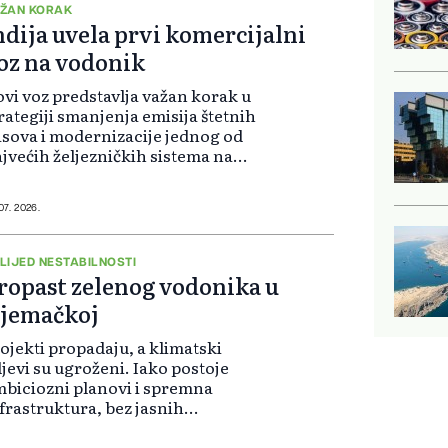
ŽAN KORAK
ndija uvela prvi komercijalni
oz na vodonik
vi voz predstavlja važan korak u
rategiji smanjenja emisija štetnih
sova i modernizacije jednog od
jvećih željezničkih sistema na
ijetu. Kompozicija sa deset vagona
že prevesti oko 2.600 putnika, što
, prema podacima Indijski...
 07. 2026.
LIJED NESTABILNOSTI
ropast zelenog vodonika u
jemačkoj
ojekti propadaju, a klimatski
ljevi su ugroženi. Iako postoje
biciozni planovi i spremna
frastruktura, bez jasnih
nansijskih obaveza i stabilne
litike napredak je neizvestan.