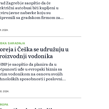
ad Zagreb je saopštio da će
ektrični autobusi biti kupljeni u
viru javne nabavke koju su
ipremili sa gradskom firmom za
vni prevoz ZET. Time su, kako
daju, napravili još jedan korak
rema zelenom javnom prevozu
11. 2024.
stupnom svim Za...
ISKA SARADNJA
oreja i Češka se udružuju u
roizvodnji vodonika
NP je saopštio da planira da u
tpunosti uđe u evropski biznis sa
stim vodonikom na osnovu svojih
hnoloških sposobnosti i poslovnih
paciteta akumuliranih u Koreji.
ompanija Korea Hydro & Nuclear
wer (KHNP) prihvatila je saradnj...
10. 2024.
VROPA