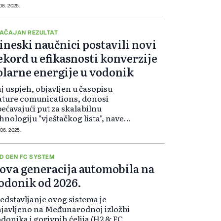
emačka je zeleni vodonik
 08. 2025.
oglasila jednim od klju...
AČAJAN REZULTAT
ineski naučnici postavili novi
ekord u efikasnosti konverzije
olarne energije u vodonik
j uspjeh, objavljen u časopisu
ture comunications, donosi
ećavajući put za skalabilnu
hnologiju "vještačkog lista", naveo
 časopis Science and tehnology
 06. 2025.
ily. "Vještački listovi" su uređaji na
zi silicijuma, koji koriste sol...
D GEN FC SYSTEM
ova generacija automobila na
odonik od 2026.
edstavljanje ovog sistema je
javljeno na Međunarodnoj izložbi
donika i gorivnih ćelija (H2 & FC