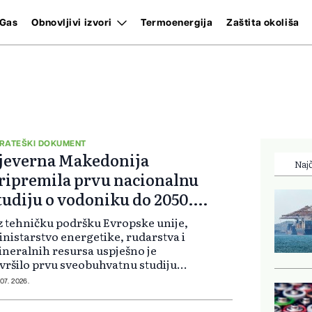
Gas
Obnovljivi izvori
Termoenergija
Zaštita okoliša
RATEŠKI DOKUMENT
jeverna Makedonija
Najč
ripremila prvu nacionalnu
tudiju o vodoniku do 2050.
odine
 tehničku podršku Evropske unije,
nistarstvo energetike, rudarstva i
neralnih resursa uspješno je
vršilo prvu sveobuhvatnu studiju o
doniku za Sjevernu Makedoniju.
 07. 2026.
rateški dokument otvara vrata
dućoj vodoničnoj ekonomiji i po...