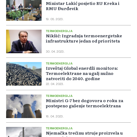
Ministar Lakić posjetio RU Kreka i
RMU Đurđevik
19. 05. 2023.
TERMOENERGIJA
Nikšić: Izgradnja termoenergetske
infrastrukture jedan od prioriteta
30. 04. 2023.
TERMOENERGIJA
Izveštaj Global enerdži monitora:
Termoelektrane na ugalj nužno
zatvoriti do 2040. godine
22. 04. 2023.
TERMOENERGIJA
Ministri G-7 bez dogovora o roku za
postepeno gašenje termoelektrana
16. 04. 2023.
TERMOENERGIJA
Njemačka trećinu struje proizvela u