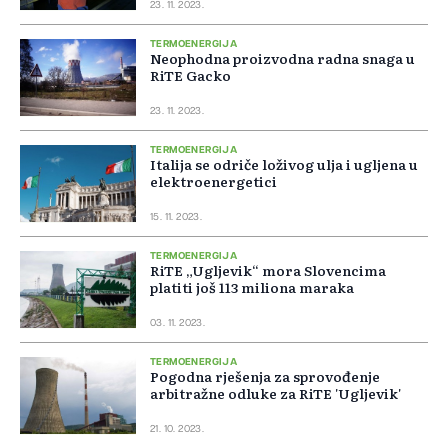
23. 11. 2023.
TERMOENERGIJA
Neophodna proizvodna radna snaga u
RiTE Gacko
23. 11. 2023.
TERMOENERGIJA
Italija se odriče loživog ulja i ugljena u
elektroenergetici
15. 11. 2023.
TERMOENERGIJA
RiTE „Ugljevik“ mora Slovencima
platiti još 113 miliona maraka
03. 11. 2023.
TERMOENERGIJA
Pogodna rješenja za sprovođenje
arbitražne odluke za RiTE 'Ugljevik'
21. 10. 2023.