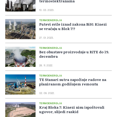
termoelektranama
10. 03. 2023.
TERMOENERGIJA
Putevi svile iznad zakona BiH: Kinezi
se vraćaju u Blok 7!?
27. 01. 2023.
TERMOENERGIJA
Bez obustave proizvodnje u RiTE do 19.
decembra
28. 11. 2022.
TERMOENERGIJA
TE Stanari sutra započinje radove na
planiranom godišnjem remontu
02. 09. 2022.
TERMOENERGIJA
Kraj Bloka 7: Kinezi nisu ispoštovali
ugovor, slijedi raskid