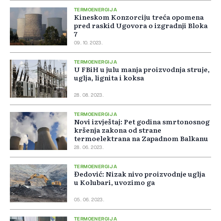
TERMOENERGIJA
Kineskom Konzorciju treća opomena
pred raskid Ugovora o izgradnji Bloka
7
09. 10. 2023.
TERMOENERGIJA
U FBiH u julu manja proizvodnja struje,
uglja, lignita i koksa
28. 08. 2023.
TERMOENERGIJA
Novi izvještaj: Pet godina smrtonosnog
kršenja zakona od strane
termoelektrana na Zapadnom Balkanu
28. 06. 2023.
TERMOENERGIJA
Đedović: Nizak nivo proizvodnje uglja
u Kolubari, uvozimo ga
05. 06. 2023.
TERMOENERGIJA