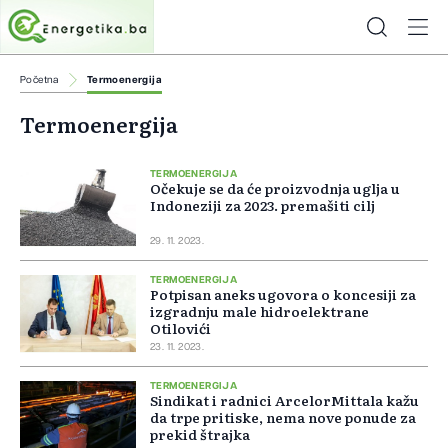
Početna
Termoenergija
Termoenergija
TERMOENERGIJA
Očekuje se da će proizvodnja uglja u
Indoneziji za 2023. premašiti cilj
29. 11. 2023.
TERMOENERGIJA
Potpisan aneks ugovora o koncesiji za
izgradnju male hidroelektrane
Otilovići
23. 11. 2023.
TERMOENERGIJA
Sindikat i radnici ArcelorMittala kažu
da trpe pritiske, nema nove ponude za
prekid štrajka