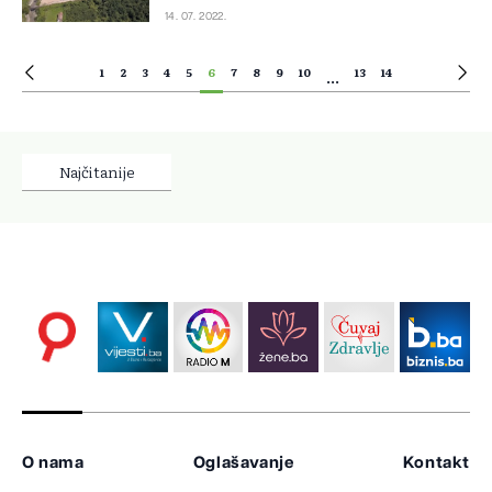
14. 07. 2022.
1
2
3
4
5
6
7
8
9
10
13
14
...
Najčitanije
O nama
Oglašavanje
Kontakt