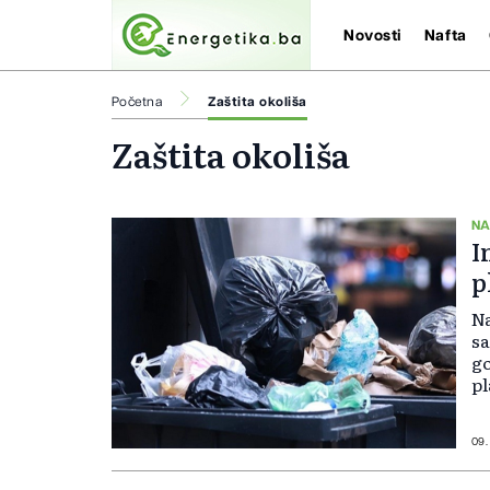
Novosti
Nafta
Početna
Zaštita okoliša
Zaštita okoliša
NA
I
p
Na
sa
go
pl
pl
je
ča
09.