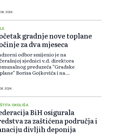
bija, Bugarska i Mađarska imaju
ajan potencijal za vjetroelektrane i
larne parkove.
 08. 2024.
LE
očetak gradnje nove toplane
očinje za dva mjeseca
dzorni odbor smijenio je na
čerašnjoj sjednici v.d. direktora
omunalnog preduzeća ”Gradske
plane” Borisa Gojkovića i na
egovo mjesto postavila Milana
ragaša.
 08. 2024.
ŠTITA OKOLIŠA
ederacija BiH osigurala
redstva za zaštićena područja i
anaciju divljih deponija