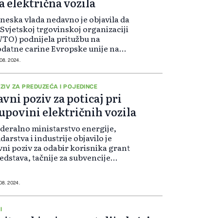
a električna vozila
neska vlada nedavno je objavila da
 Svjetskoj trgovinskoj organizaciji
TO) podnijela pritužbu na
datne carine Evropske unije na
oz kineskih električnih
 08. 2024.
utomobila.
ZIV ZA PREDUZEĆA I POJEDINCE
avni poziv za poticaj pri
upovini električnih vozila
deralno ministarstvo energije,
darstva i industrije objavilo je
vni poziv za odabir korisnika grant
edstava, tačnije za subvencije
ivatnim preduzećima i
duzetnicima, te pojedincima pri
povini električnih automobila,
 08. 2024.
vlja Akta.ba.
I