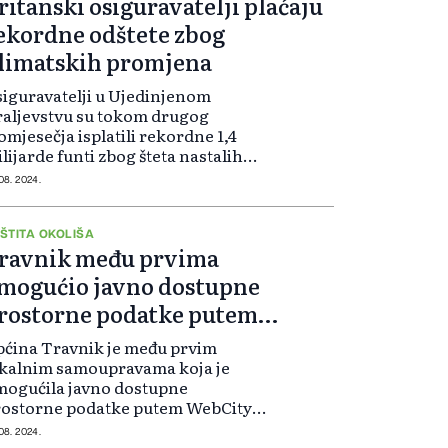
ritanski osiguravatelji plaćaju
ekordne odštete zbog
limatskih promjena
iguravatelji u Ujedinjenom
aljevstvu su tokom drugog
omjesečja isplatili rekordne 1,4
lijarde funti zbog šteta nastalih
lijed vremenskih nepogoda, poput
 08. 2024.
žara i poplava, posljedica
imatskih promjena, priopćilo je
ruženje britanskih osiguravatelja
ŠTITA OKOLIŠA
ravnik među prvima
BI).
mogućio javno dostupne
rostorne podatke putem
ebcity aplikacije
ćina Travnik je među prvim
okalnim samoupravama koja je
mogućila javno dostupne
rostorne podatke putem WebCity
likacije.
 08. 2024.