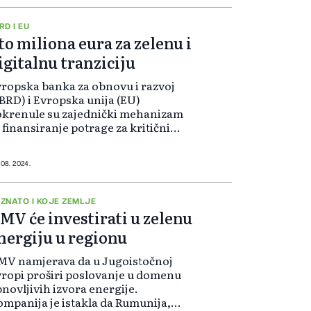
RD I EU
to miliona eura za zelenu i
igitalnu tranziciju
ropska banka za obnovu i razvoj
BRD) i Evropska unija (EU)
okrenule su zajednički mehanizam
 finansiranje potrage za kritičnim i
rateškim sirovinama koje su
užne za digitalnu i zelenu
anziciju EU”.
 08. 2024.
ZNATO I KOJE ZEMLJE
MV će investirati u zelenu
nergiju u regionu
MV namjerava da u Jugoistočnoj
ropi proširi poslovanje u domenu
novljivih izvora energije.
mpanija je istakla da Rumunija,