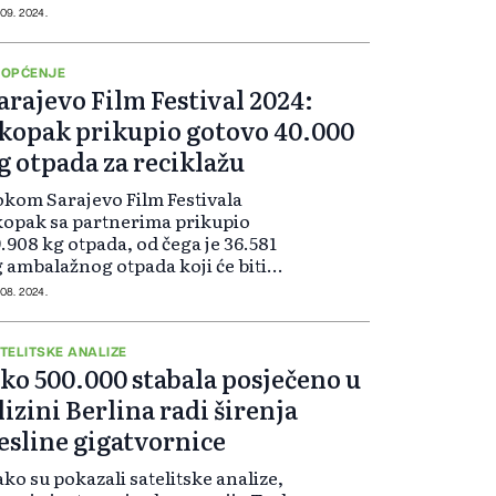
ravlja stanovništva, navodi se u
 09. 2024.
azu predsjednika.
OPĆENJE
arajevo Film Festival 2024:
kopak prikupio gotovo 40.000
g otpada za reciklažu
kom Sarajevo Film Festivala
opak sa partnerima prikupio
.908 kg otpada, od čega je 36.581
 ambalažnog otpada koji će biti
ućen na reciklažu.
 08. 2024.
TELITSKE ANALIZE
ko 500.000 stabala posječeno u
lizini Berlina radi širenja
esline gigatvornice
ko su pokazali satelitske analize,