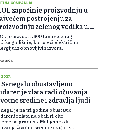
FTNA KOMPANIJA
OL započinje proizvodnju u
ajvećem postrojenju za
roizvodnju zelenog vodika u
egiji
L proizvodi 1.600 tona zelenog
dika godišnje, koristeći električnu
ergiju iz obnovljivih izvora.
 09. 2024.
 2027.
 Senegalu obustavljeno
udarenje zlata radi očuvanja
ivotne sredine i zdravlja ljudi
negal je na tri godine obustavio
darenje zlata na obali rijeke
leme na granici s Malijem radi
uvanja životne sredine i zaštite