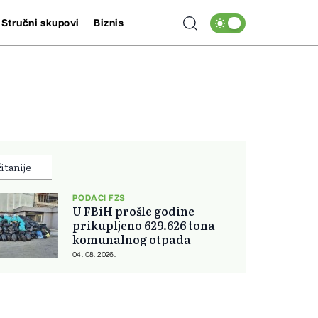
Stručni skupovi
Biznis
itanije
PODACI FZS
U FBiH prošle godine
prikupljeno 629.626 tona
komunalnog otpada
04. 08. 2026.