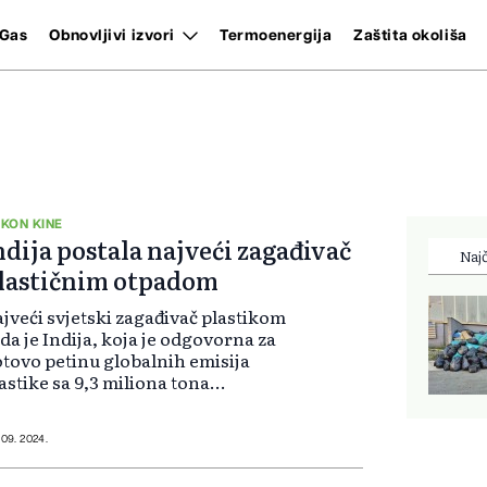
Gas
Obnovljivi izvori
Termoenergija
Zaštita okoliša
KON KINE
ndija postala najveći zagađivač
Najč
lastičnim otpadom
jveći svjetski zagađivač plastikom
da je Indija, koja je odgovorna za
tovo petinu globalnih emisija
astike sa 9,3 miliona tona
astičnog otpada godišnje, pokazala
 naučna studija, objavljena u
sopisu Nature.
 09. 2024.