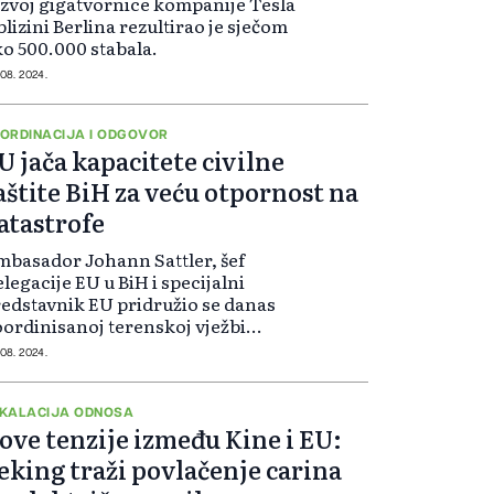
zvoj gigatvornice kompanije Tesla
blizini Berlina rezultirao je sječom
o 500.000 stabala.
 08. 2024.
ORDINACIJA I ODGOVOR
U jača kapacitete civilne
aštite BiH za veću otpornost na
atastrofe
basador Johann Sattler, šef
legacije EU u BiH i specijalni
edstavnik EU pridružio se danas
ordinisanoj terenskoj vježbi
oordinacija i odgovor na
 08. 2024.
tastrofe 2024“ koju je organizovala
deralna uprava civilne zaštite
nas u Nišićima kod Olova.
KALACIJA ODNOSA
ove tenzije između Kine i EU:
eking traži povlačenje carina