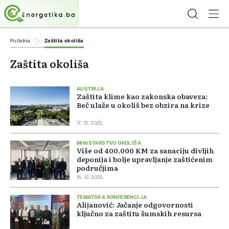
Početna
Zaštita okoliša
Zaštita okoliša
AUSTRIJA
Zaštita klime kao zakonska obaveza:
Beč ulaže u okoliš bez obzira na krize
17. 12. 2025.
MINISTARSTVO OKOLIŠA
Više od 400.000 KM za sanaciju divljih
deponija i bolje upravljanje zaštićenim
područjima
16. 12. 2025.
TEMATSKA KONFERENCIJA
Alijanović: Jačanje odgovornosti
ključno za zaštitu šumskih resursa