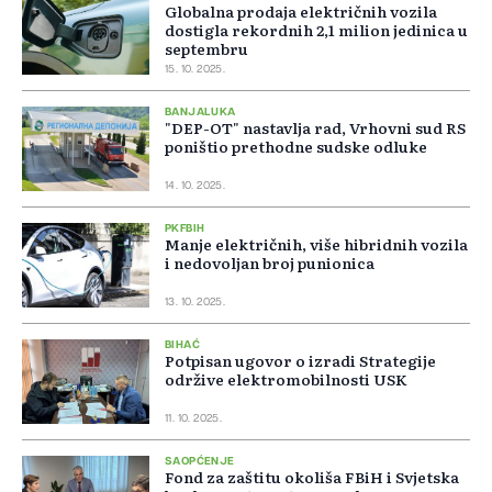
Globalna prodaja električnih vozila
dostigla rekordnih 2,1 milion jedinica u
septembru
15. 10. 2025.
BANJALUKA
"DEP-OT" nastavlja rad, Vrhovni sud RS
poništio prethodne sudske odluke
14. 10. 2025.
PKFBIH
Manje električnih, više hibridnih vozila
i nedovoljan broj punionica
13. 10. 2025.
BIHAĆ
Potpisan ugovor o izradi Strategije
održive elektromobilnosti USK
11. 10. 2025.
SAOPĆENJE
Fond za zaštitu okoliša FBiH i Svjetska