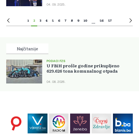
04. 09. 2025.
1
2
3
4
5
6
7
8
9
10
56
57
...
Najčitanije
PODACI FZS
U FBiH prošle godine prikupljeno
629.626 tona komunalnog otpada
04. 08. 2026.