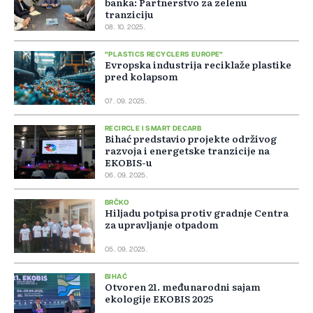
banka: Partnerstvo za zelenu
tranziciju
08. 10. 2025.
"PLASTICS RECYCLERS EUROPE"
Evropska industrija reciklaže plastike
pred kolapsom
07. 09. 2025.
RECIRCLE I SMART DECARB
Bihać predstavio projekte održivog
razvoja i energetske tranzicije na
EKOBIS-u
06. 09. 2025.
BRČKO
Hiljadu potpisa protiv gradnje Centra
za upravljanje otpadom
05. 09. 2025.
BIHAĆ
Otvoren 21. međunarodni sajam
ekologije EKOBIS 2025