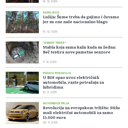
16. 12. 2025.
SARAJEVO
Lušija: Šume treba da gajimo i čuvamo
jer su one naše nacionalno blago
15. 12. 2025.
"SMART TREES"
Stabla koja sama kažu kada su žedna:
Beč testira nove pametne senzore
11. 12. 2025.
PODACI POKAZUJU
U BiH opao uvoz električnih
automobila, raste potražnja za
hibridima
16. 11. 2025.
AUTOINDUSTRIJA
Revolucija na evropskom tržištu: Stižu
mali električni automobili za samo
15.000 eura
06. 11. 2025.