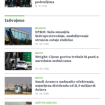
područjima
16. 12. 2025.
Izdvojeno
NOVOSTI
EPBiH: Suša smanjila
hidroproizvodnju, snabdijevanje
strujom ostaje stabilno
05. 08. 2026.
NAFTA
Wright: Cijene goriva trebale bi pasti u
narednim sedmicama
05. 08. 2026.
NAFTA
Saudi Aramco nadmašio očekivanja,
najavljena dividenda od 21,9 milijardi
dolara
05. 08. 2026.
ZAŠTITA OKOLIŠA