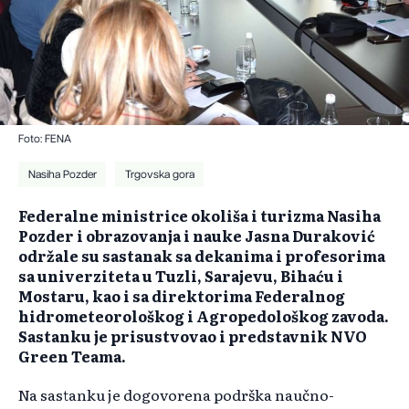
Foto: FENA
Nasiha Pozder
Trgovska gora
Federalne ministrice okoliša i turizma Nasiha
Pozder i obrazovanja i nauke Jasna Duraković
održale su sastanak sa dekanima i profesorima
sa univerziteta u Tuzli, Sarajevu, Bihaću i
Mostaru, kao i sa direktorima Federalnog
hidrometeorološkog i Agropedološkog zavoda.
Sastanku je prisustvovao i predstavnik NVO
Green Teama.
Na sastanku je dogovorena podrška naučno-