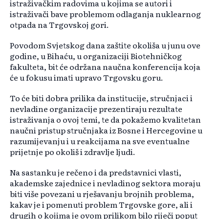
istraživačkim radovima u kojima se autori i
istraživači bave problemom odlaganja nuklearnog
otpada na Trgovskoj gori.
Povodom Svjetskog dana zaštite okoliša u junu ove
godine, u Bihaću, u organizaciji Biotehničkog
fakulteta, bit će održana naučna konferencija koja
će u fokusu imati upravo Trgovsku goru.
To će biti dobra prilika da institucije, stručnjaci i
nevladine organizacije prezentiraju rezultate
istraživanja o ovoj temi, te da pokažemo kvalitetan
naučni pristup stručnjaka iz Bosne i Hercegovine u
razumijevanju i u reakcijama na sve eventualne
prijetnje po okoliš i zdravlje ljudi.
Na sastanku je rečeno i da predstavnici vlasti,
akademske zajednice i nevladinog sektora moraju
biti više povezani u rješavanju brojnih problema,
kakav je i pomenuti problem Trgovske gore, ali i
drugih o kojima je ovom prilikom bilo riječi poput