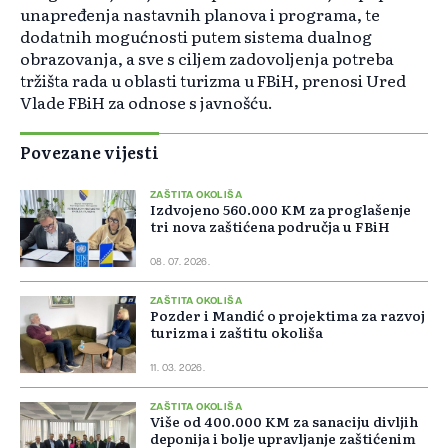
unapređenja nastavnih planova i programa, te
dodatnih mogućnosti putem sistema dualnog
obrazovanja, a sve s ciljem zadovoljenja potreba
tržišta rada u oblasti turizma u FBiH, prenosi Ured
Vlade FBiH za odnose s javnošću.
Povezane vijesti
ZAŠTITA OKOLIŠA
Izdvojeno 560.000 KM za proglašenje
tri nova zaštićena područja u FBiH
08. 07. 2026.
ZAŠTITA OKOLIŠA
Pozder i Mandić o projektima za razvoj
turizma i zaštitu okoliša
11. 03. 2026.
ZAŠTITA OKOLIŠA
Više od 400.000 KM za sanaciju divljih
deponija i bolje upravljanje zaštićenim