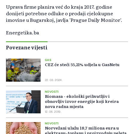
Uprava firme planira već do kraja 2017. godine
donijeti potrebne odluke o prodaji cjelokupne
imovine u Bugarskoj, javlja 'Prague Daily Monitor'.
Energetika.ba
Povezane vijesti
GAS
CEZ će steći 55,21% udjela u GasNetu
22. 03. 2024.
NOVOSTI
Biomasa - ekološki prihvatljiv i
obnovljiv izvor energije koji kreira
nova radna mjesta
12. 06. 2019.
NOVOSTI
Norvežani ulažu 18,7 miliona eura u
elektranu-toplanu i proizvodnju peleta