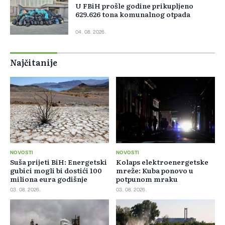
U FBiH prošle godine prikupljeno
629.626 tona komunalnog otpada
04. 08. 2026.
Najčitanije
NOVOSTI
NOVOSTI
Suša prijeti BiH: Energetski
Kolaps elektroenergetske
gubici mogli bi dostići 100
mreže: Kuba ponovo u
miliona eura godišnje
potpunom mraku
03. 08. 2026.
03. 08. 2026.