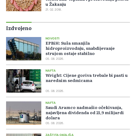
u Žakanju
21. 02. 2018.
Izdvojeno
NOVOSTI
EPBiH: Suša smanjila
hidroproizvodnju, snabdijevanje
strujom ostaje stabilno
05. 08. 2026.
NAFTA
Wright: Cijene goriva trebale bi pasti u
narednim sedmicama
05. 08. 2026.
NAFTA
Saudi Aramco nadmašio očekivanja,
najavljena dividenda od 21,9 milijardi
dolara
05. 08. 2026.
ZAŠTITA OKOLIŠA