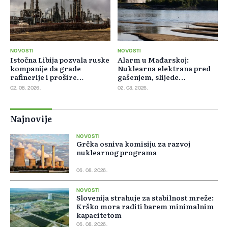
NOVOSTI
NOVOSTI
Istočna Libija pozvala ruske
Alarm u Mađarskoj:
kompanije da grade
Nuklearna elektrana pred
rafinerije i prošire
gašenjem, slijede
energetsku saradnju
restrikcije struje i vode
02. 08. 2026.
02. 08. 2026.
Najnovije
NOVOSTI
Grčka osniva komisiju za razvoj
nuklearnog programa
06. 08. 2026.
NOVOSTI
Slovenija strahuje za stabilnost mreže:
Krško mora raditi barem minimalnim
kapacitetom
06. 08. 2026.