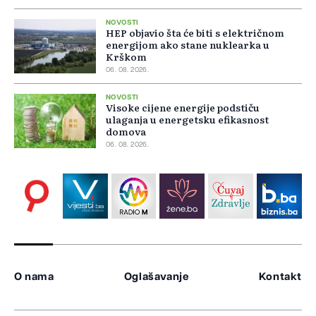
NOVOSTI
HEP objavio šta će biti s električnom
energijom ako stane nuklearka u
Krškom
06. 08. 2026.
NOVOSTI
Visoke cijene energije podstiču
ulaganja u energetsku efikasnost
domova
06. 08. 2026.
O nama
Oglašavanje
Kontakt