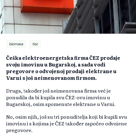
biomasa
čez
Češka elektroenergetska firma ČEZ prodaje
svoju imovinu u Bugarskoj, a sada vodi
pregovore o odvojenoj prodaji elektrane u
Varni s još neimenovanom firmom.
Druga, također još neimenovana firma već je
ponudila da bi kupila svu ČEZ-ovu imovinu u
Bugarskoj, osim spomenute elektrane u Varni.
No, osim njih, još su tri ponuditelja koji bi kupili svu
imovinu i s kojima je ČEZ također započeo odvojene
pregovore.