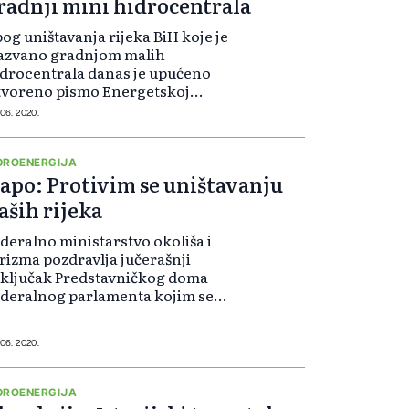
radnji mini hidrocentrala
og uništavanja rijeka BiH koje je
zazvano gradnjom malih
drocentrala danas je upućeno
tvoreno pismo Energetskoj
jednici i Evropskoj komisiji, koje je
 06. 2020.
tpisalo 29 udruženja iz cijele
 Pismo je od posebnog
ačaja u svjetl...
DROENERGIJA
apo: Protivim se uništavanju
aših rijeka
deralno ministarstvo okoliša i
rizma pozdravlja jučerašnji
ključak Predstavničkog doma
deralnog parlamenta kojim se
ada FBiH zadužuje da analizira
stojeće zakone u vezi sa
gradnjom mini hidoelektrana i da
 06. 2020.
uti u parlamentarn...
DROENERGIJA