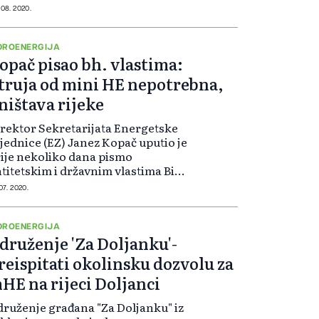
droelektrana na rijekama Bjelava,
 08. 2020.
la Bjelava i Velika Bjelava i
anirane izgradnje mHE na
jekama opštine Foča. - Građa...
DROENERGIJA
opač pisao bh. vlastima:
truja od mini HE nepotrebna,
ništava rijeke
rektor Sekretarijata Energetske
jednice (EZ) Janez Kopač uputio je
ije nekoliko dana pismo
titetskim i državnim vlastima BiH
zano za problem izgradnje mini
 07. 2020.
drocentrala na rijekama u BiH.
pač je u intervjuu za Vi...
DROENERGIJA
druženje 'Za Doljanku'-
reispitati okolinsku dozvolu za
HE na rijeci Doljanci
ruženje građana "Za Doljanku" iz