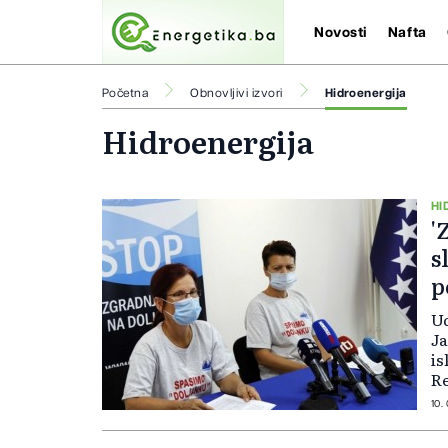
Novosti
Nafta
Početna
Obnovljivi izvori
Hidroenergija
Hidroenergija
HI
'
s
p
Ud
Ja
is
Re
FB
10.
pr
mH