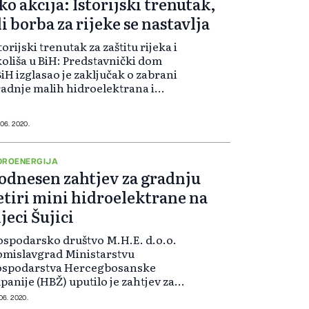
ko akcija: Istorijski trenutak,
li borba za rijeke se nastavlja
torijski trenutak za zaštitu rijeka i
oliša u BiH: Predstavnički dom
iH izglasao je zaključak o zabrani
adnje malih hidroelektrana i
viziji svih do sada izdatih dozvola
 male hidroelektrane. - Glavna
oga u ovoj priči ne pripad...
 06. 2020.
DROENERGIJA
odnesen zahtjev za gradnju
etiri mini hidroelektrane na
ijeci Šujici
spodarsko društvo M.H.E. d.o.o.
mislavgrad Ministarstvu
ospodarstva Hercegbosanske
panije (HBŽ) uputilo je zahtjev za
djelu koncesije za izgradnju četiri
 06. 2020.
ni hidroelektrane na rijeci Šujici u