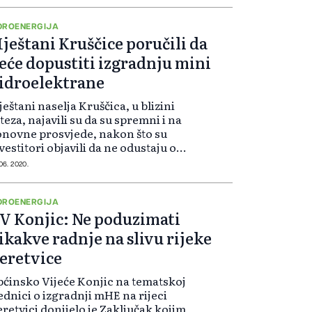
ćini Tomislavgrad. Nakon što je
al...
DROENERGIJA
ještani Kruščice poručili da
eće dopustiti izgradnju mini
idroelektrane
eštani naselja Kruščica, u blizini
teza, najavili su da su spremni i na
novne prosvjede, nakon što su
vestitori objavili da ne odustaju od
gradnje mini hidorelektrane na
 06. 2020.
jeci Kruščici. U organizaciji
nistarstva prostornog uređ...
DROENERGIJA
V Konjic: Ne poduzimati
ikakve radnje na slivu rijeke
eretvice
ćinsko Vijeće Konjic na tematskoj
ednici o izgradnji mHE na rijeci
retvici donijelo je Zaključak kojim