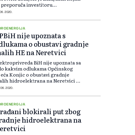
 preporuča investitoru
lektroprivredi BiH), udruženjima i
 06. 2020.
ađanima općine Konjic da ne
duzimaju nikakve radnje koje bi
azv...
DROENERGIJA
PBiH nije upoznata s
dlukama o obustavi gradnje
alih HE na Neretvici
ektroprivreda BiH nije upoznata sa
ilo kakvim odlukama Općinskog
jeća Konjic o obustavi gradnje
lih hidroelektrana na Neretvici i
 nadležnih organa očekuje
 06. 2020.
iguranje pristupa gradilištu.
četak izgradnje dva postrojenja za
oi...
DROENERGIJA
rađani blokirali put zbog
radnje hidroelektrana na
eretvici