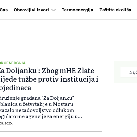
Gas
Obnovljivi izvori
Termoenergija
Zaštita okoliša
DROENERGIJA
Za Doljanku': Zbog mHE Zlate
Najč
lijede tužbe protiv institucija i
ojedinaca
ruženje građana "Za Doljanku"
blanica u četvrtak je u Mostaru
kazalo nezadovoljstvo odlukom
gulatorne agencije za energiju u
iH (FERK), koja je izdala dozvolu za
 09. 2020.
oizvodnju električne energije
E Zlate, te su najavili