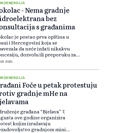
dnošenje...
DROENERGIJA
okolac - Nema gradnje
idroelektrana bez
onsultacija s građanima
kolac je postao prva opština u
sni i Hercegovini koja se
avezala da neće izdati nikakvu
ncesiju, dozvolu ili preporuku za
gradnju brane ili hidroelektrane
 09. 2020.
 svojoj teritoriji bez konsultacija
 građanima, saopćila je Koalicija
..
DROENERGIJA
rađani Foče u petak protestuju
rotiv gradnje mHe na
jelavama
ruženje građana “Bjelava” 7.
gusta ove godine organizira
otest kojim izražavaju
ezadovoljstvo gradnjom mini