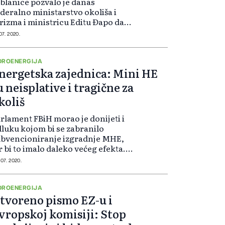
blanice pozvalo je danas
deralno ministarstvo okoliša i
rizma i ministricu Editu Đapo da
odno zaključku Predstavničkog
 07. 2020.
ma Parlamenta FBiH kojim se
tpuno zabranjuje gradnja malih
droelektrana...
DROENERGIJA
nergetska zajednica: Mini HE
u neisplative i tragične za
koliš
rlament FBiH morao je donijeti i
luku kojom bi se zabranilo
ubvencioniranje izgradnje MHE,
r bi to imalo daleko većeg efekta.
rektor Sekretarijata Energetske
 07. 2020.
jednice (EZ) Janez Kopač u načelu
 pozdravio nedavni zaključak Pr...
DROENERGIJA
tvoreno pismo EZ-u i
vropskoj komisiji: Stop