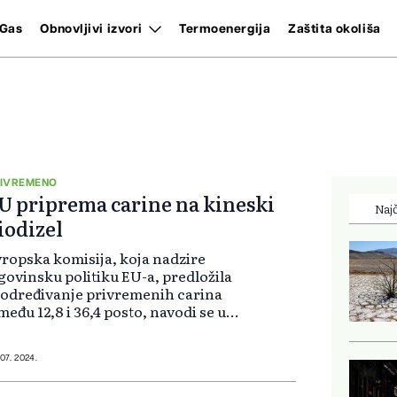
Gas
Obnovljivi izvori
Termoenergija
Zaštita okoliša
IVREMENO
U priprema carine na kineski
Najč
iodizel
ropska komisija, koja nadzire
govinsku politiku EU-a, predložila
 određivanje privremenih carina
među 12,8 i 36,4 posto, navodi se u
kumentu koji je objavila Komisija.
ekuje se da će carine biti uvedene
edinom kolovoza, prenos...
 07. 2024.