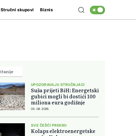
Stručni skupovi
Biznis
itanije
UPOZORAVAJU STRUČNJACI
Suša prijeti BiH: Energetski
gubici mogli bi dostići 100
miliona eura godišnje
03. 08. 2026.
SVE ČEŠĆI PREKIDI
Kolaps elektroenergetske