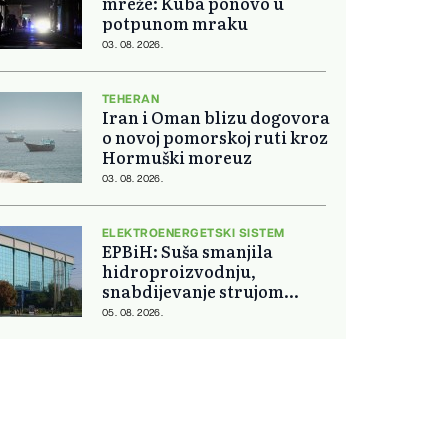
mreže: Kuba ponovo u
potpunom mraku
03. 08. 2026.
TEHERAN
Iran i Oman blizu dogovora
o novoj pomorskoj ruti kroz
Hormuški moreuz
03. 08. 2026.
ELEKTROENERGETSKI SISTEM
EPBiH: Suša smanjila
hidroproizvodnju,
snabdijevanje strujom
ostaje stabilno
05. 08. 2026.