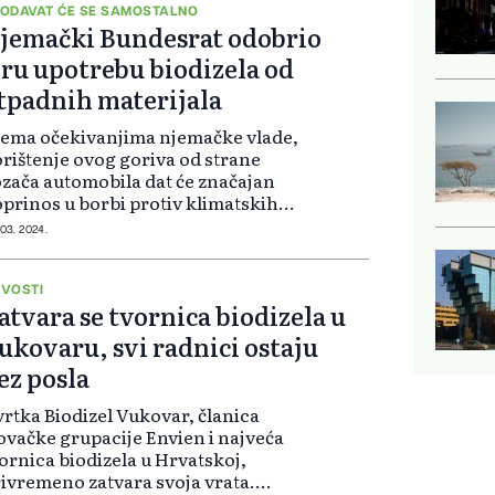
ODAVAT ĆE SE SAMOSTALNO
jemački Bundesrat odobrio
iru upotrebu biodizela od
tpadnih materijala
ema očekivanjima njemačke vlade,
rištenje ovog goriva od strane
zača automobila dat će značajan
prinos u borbi protiv klimatskih
romjena. Kako prenosi njemačka
 03. 2024.
ampana agencija dpa, zakon
među ostalog predviđa da će se
kozvan...
VOSTI
atvara se tvornica biodizela u
ukovaru, svi radnici ostaju
ez posla
rtka Biodizel Vukovar, članica
ovačke grupacije Envien i najveća
ornica biodizela u Hrvatskoj,
ivremeno zatvara svoja vrata.