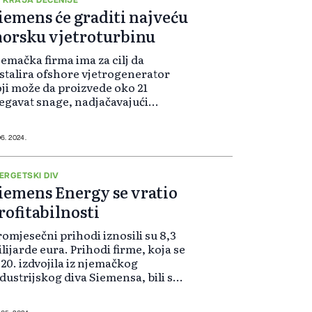
ted...
iemens će graditi najveću
orsku vjetroturbinu
emačka firma ima za cilj da
stalira ofshore vjetrogenerator
ji može da proizvede oko 21
gavat snage, nadjačavajući
jveće slične mehanizme koje nude
neski konkurenti. Planirana
dinica bi bila oko 40 posto snažnija
06. 2024.
 trenutne...
ERGETSKI DIV
iemens Energy se vratio
rofitabilnosti
omjesečni prihodi iznosili su 8,3
lijarde eura. Prihodi firme, koja se
20. izdvojila iz njemačkog
dustrijskog diva Siemensa, bili su
i posto veći nego godinu ranije.
todobno, firma je malo poboljšala