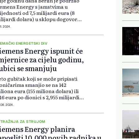
ije godinu dana Berlin je podržao
emens Energy s jamstvima u
ijednosti od 7,5 milijardi eura (8
lijardi dolara) u sklopu dogovora s
ugim dionicima kako bi se
11. 2024.
ergetskoj firmi u problemima
moglo da ispuni svoju knjigu
rudžbi,...
EMAČKI ENERGETSKI DIV
iemens Energy ispunit će
mjernice za cijelu godinu,
ubici se smanjuju
to gubitak koji se može pripisati
oničarima smanjio se na 142
liona eura (155 miliona dolara) ili
16 eura po dionici s 2,955 milijardi
ra (3,42 eura po dionici) prethodne
 08. 2024.
dine. Prihodi za treće tromjesečje
rasli su na 8,8 mil...
TRAŽNJA ZA STRUJOM
iemens Energy planira
aposliti 10.000 novih radnika u