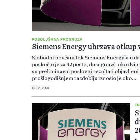
POBOLJŠANA PROGNOZA
Siemens Energy ubrzava otkup v
Slobodni novčani tok Siemens Energyja u d
poskočio je za 42 posto, dosegnuvši oko dvije
su preliminarni poslovni rezultati objavljeni
prošlogodišnjem razdoblju iznosio je oko...
13. 05. 2026.
EN
S
d
2