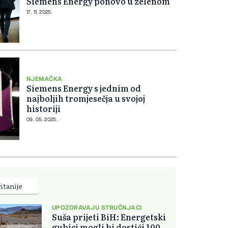
Siemens Energy ponovo u zelenom
17. 11. 2025.
NJEMAČKA
Siemens Energy s jednim od
najboljih tromjesečja u svojoj
historiji
09. 05. 2025.
itanije
UPOZORAVAJU STRUČNJACI
Suša prijeti BiH: Energetski
gubici mogli bi dostići 100