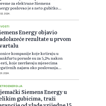
preme za elektrane Siemens
ergy poslovao je s neto gubitkom
 4.6 milijardi eura zbog problema
 02. 2024.
poslovanju s vjetroelektranama.
ćina problema detektovana je kod
j...
VOSTI
iemens Energy objavio
adolazeće rezultate u prvom
vartalu
onice kompanije koje kotiraju u
ankfurtu porasle su za 5,2% nakon
jesti, koje završavaju mjesecima
gativnih najava oko poslovanja
upe s vjetroturbinama na kopnu,
 01. 2024.
je su problemi s kvalitetom
azvali veliku rasprodaju njenih
on...
ETROENERGIJA
jemački Siemens Energy u
elikim gubicima, traži
arancije od vlade vrijedne 15