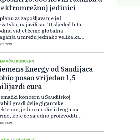
lektromrežnoj jedinici
planu za zapošljavanje je i
vatska, najavili su. "U sljedećih 15
dina vidjet ćemo globalna
aganja u mrežu jednako velika kao
a u posljednjih 150 godina", rekao
 07. 2024.
 Tim Holt, voditelj Grid
chnologies. "Želimo učestvovati u
om...
EMAČKI KONCERN
iemens Energy od Saudijaca
obio posao vrijedan 1,5
ilijardi eura
emački koncern u Saudijskoj
abiji gradi dvije gigantske
ektrane, jednu na plin i drugu na
rmo, koje će zajedno proizvoditi
tovo četiri gigavata električne
 06. 2024.
ergije. Te bi elektrane trebale
mijeniti elektrane na lož ulje i
 KRAJA DECENIJE