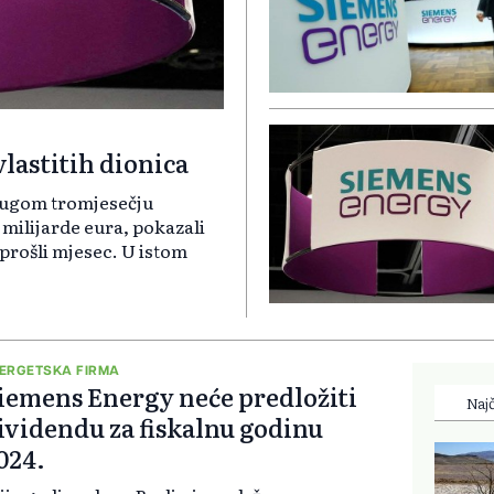
lastitih dionica
rugom tromjesečju
 milijarde eura, pokazali
 prošli mjesec. U istom
ERGETSKA FIRMA
iemens Energy neće predložiti
Najč
ividendu za fiskalnu godinu
024.