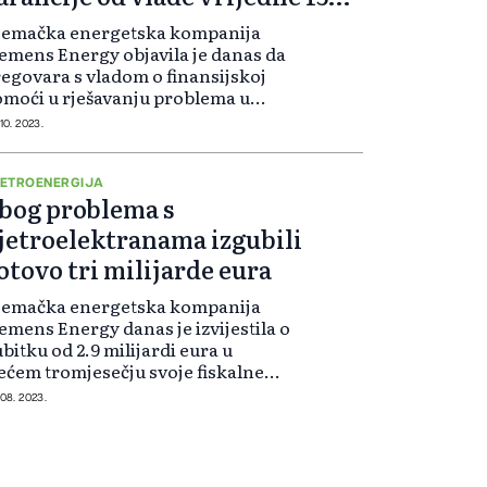
ilijardi eura
jemačka energetska kompanija
emens Energy objavila je danas da
egovara s vladom o finansijskoj
moći u rješavanju problema u
oslovanju s opremom za
 10. 2023.
etroelektrane koje niže gubitke
og isporučenih neispravnih
jelova, piše DW. Kom...
ETROENERGIJA
bog problema s
jetroelektranama izgubili
otovo tri milijarde eura
jemačka energetska kompanija
emens Energy danas je izvijestila o
bitku od 2.9 milijardi eura u
ećem tromjesečju svoje fiskalne
dine, što je najveći gubitak otkad
 08. 2023.
 osnovana 2020. godine kao
ompanija kći njemačkog
dustrijskog pr...