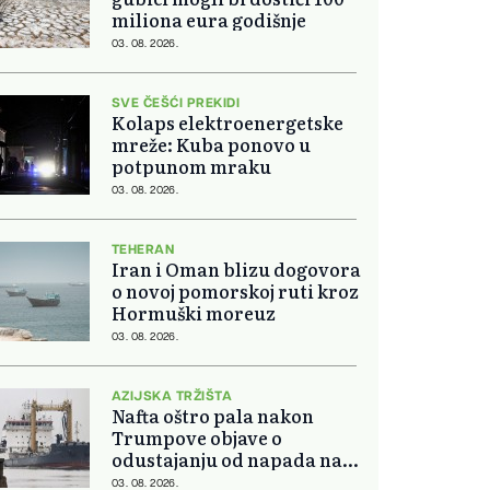
miliona eura godišnje
03. 08. 2026.
SVE ČEŠĆI PREKIDI
Kolaps elektroenergetske
mreže: Kuba ponovo u
potpunom mraku
03. 08. 2026.
TEHERAN
Iran i Oman blizu dogovora
o novoj pomorskoj ruti kroz
Hormuški moreuz
03. 08. 2026.
AZIJSKA TRŽIŠTA
Nafta oštro pala nakon
Trumpove objave o
odustajanju od napada na
Iran
03. 08. 2026.