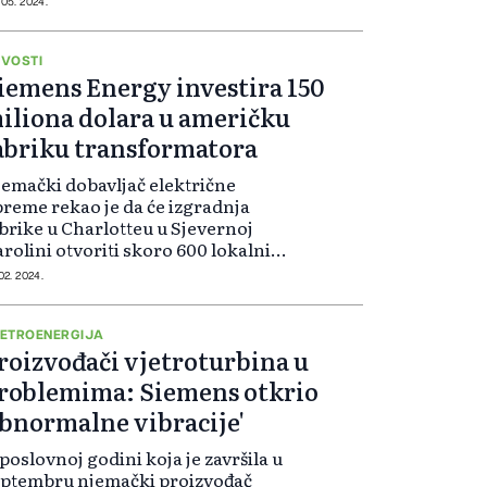
oje prognoze za poslovnu...
 05. 2024.
VOSTI
iemens Energy investira 150
iliona dolara u američku
abriku transformatora
emački dobavljač električne
reme rekao je da će izgradnja
brike u Charlotteu u Sjevernoj
rolini otvoriti skoro 600 lokalnih
dnih mjesta. Energetski
 02. 2024.
ansformatori su ključni za
karbonizaciju električne mreže
D-a, a cilj zemlj...
ETROENERGIJA
roizvođači vjetroturbina u
roblemima: Siemens otkrio
abnormalne vibracije'
poslovnoj godini koja je završila u
eptembru njemački proizvođač