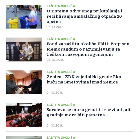
ZAŠTITA OKOLIŠA
U sistemu odvojenog prikupljanja i
recikliranja ambalažnog otpada 20
općina
07. 10. 2019.
ZAŠTITA OKOLIŠA
Fond za zaštitu okoliša FBiH: Potpisan
Memorandum o razumijevanju sa
Češkom razvojnom agencijom
03. 10. 2019.
ZAŠTITA OKOLIŠA
Zenica i ZDK zajednički grade Eko-
kuću na Smetovima iznad Zenice
01. 10. 2019.
ZAŠTITA OKOLIŠA
Sarajevo se mora graditi i razvijati, ali
gradnja mora biti pametna
01. 10. 2019.
ZAŠTITA OKOLIŠA