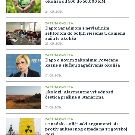
okoliša od 500 do 50.000 KM
24. 09. 2019.
ZAŠTITA OKOLIŠA
Đapo: Saradnjom s nevladinim
sektorom do boljih rješenja u domenu
zaštite okoliša
23. 09. 2019.
ZAŠTITA OKOLIŠA
Đapo o novim zakonima: Povećane
kazne u slučaju zagađivanja okoliša
17. 09. 2019.
ZAŠTITA OKOLIŠA
Ekolozi: Alarmantne vrijednosti
čestica prašine u Stanarima
17. 09. 2019.
ZAŠTITA OKOLIŠA
Crnadak-Golić: Jaki argumenti BiH
protiv nukearnog otpada na Trgovskoj
gori