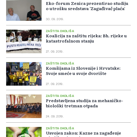
Eko-forum Zenica prezentirao studiju
o utrošku sredstava 'Zagađivač plaća'
30. 09. 2019.
ZAŠTITA OKOLIŠA
Koalicija za zaštitu rijeka: Bh. rijeke u
katastrofalnom stanju
27. 09. 2019.
ZAŠTITA OKOLIŠA
Komšijama iz Slovenije i Hrvatske:
Svoje smeće u svoje dvorište
27. 09. 2019.
ZAŠTITA OKOLIŠA
Predstavljena studija za mehaničko-
biološki tretman otpada
24. 09. 2019.
ZAŠTITA OKOLIŠA
Usvojen zakon: Kazne za zagađenje