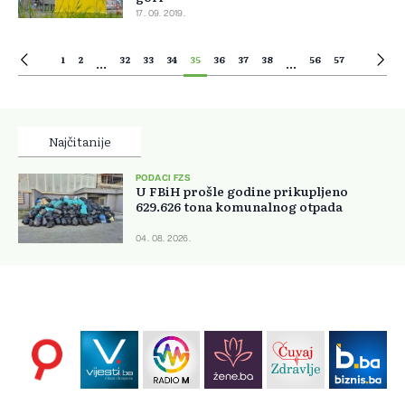
17. 09. 2019.
1
2
32
33
34
35
36
37
38
56
57
...
...
Najčitanije
PODACI FZS
U FBiH prošle godine prikupljeno
629.626 tona komunalnog otpada
04. 08. 2026.